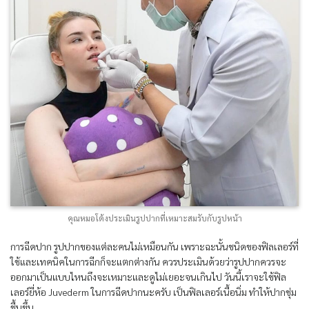
คุณหมอโต้งประเมินรูปปากที่เหมาะสมรับกับรูปหน้า
การฉีดปาก รูปปากของแต่ละคนไม่เหมือนกัน เพราะฉะนั้นชนิดของฟิลเลอร์ที่
ใช้และเทคนิคในการฉีกก็จะแตกต่างกัน ควรประเมินด้วยว่ารูปปากควรจะ
ออกมาเป็นแบบไหนถึงจะเหมาะและดูไม่เยอะจนเกินไป วันนี้เราจะใช้ฟิล
เลอร์ยี่ห้อ Juvederm ในการฉีดปากนะครับ เป็นฟิลเลอร์เนื้อนิ่ม ทำให้ปากชุ่ม
ชื้นขึ้น