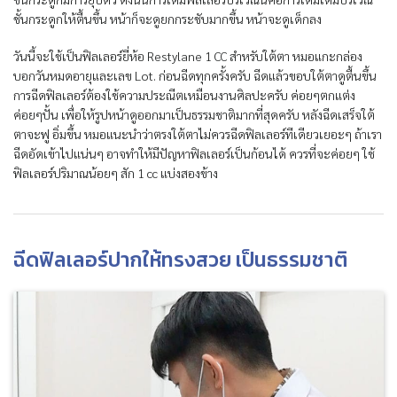
ชั้นกระดูกให้ตื้นขึ้น หน้าก็จะดูยกกระชับมากขึ้น หน้าจะดูเด็กลง
วันนี้จะใช้เป็นฟิลเลอร์ยี่ห้อ Restylane 1 CC สำหรับใต้ตา หมอแกะกล่อง
บอกวันหมดอายุและเลข Lot. ก่อนฉีดทุกครั้งครับ ฉีดแล้วขอบใต้ตาดูตื้นขึ้น
การฉีดฟิลเลอร์ต้องใช้ความประณีตเหมือนงานศิลปะครับ ค่อยๆตกแต่ง
ค่อยๆปั้น เพื่อให้รูปหน้าดูออกมาเป็นธรรมชาติมากที่สุดครับ หลังฉีดเสร็จใต้
ตาจะฟู อิ่มขึ้น หมอแนะนำว่าตรงใต้ตาไม่ควรฉีดฟิลเลอร์ทีเดียวเยอะๆ ถ้าเรา
ฉีดอัดเข้าไปแน่นๆ อาจทำให้มีปัญหาฟิลเลอร์เป็นก้อนได้ ควรที่จะค่อยๆ ใช้
ฟิลเลอร์ปริมาณน้อยๆ สัก 1 cc แบ่งสองข้าง
ฉีดฟิลเลอร์ปากให้ทรงสวย เป็นธรรมชาติ