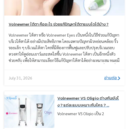
Volnewmer ใต้ตา คืออะไร ช่วยแก้ปัญหาใต้ตาแบบใดได้บ้าง ?
Volnewmer ใต้ตา หรือ Volnewmer Eyes เป็นหนึ่งในวิธีช่วยแก้ปัญหา
บริเวใต้ตาได้ อย่างมีประสิทธิภาพ โดยเฉพาะปัญหาผิวหย่อนคล้อย ริ้ว
รอยเล็ก ๆ บริเวณใต้ตา ใครที่มีต้องการฟื้นฟูและปรับปรุงบริเวณรอบ
ดวงตาให้ดูอ่อนเยาว์และสดใสขึ้น Volnewmer ใต้ตา เป็นอีกหนึ่งตัว
ช่วยครับ เพื่อให้สามารถเลือกวิธีแก้ปัญหาใต้ตาได้อย่างเหมาะสม หมอมี
ข้อมูลเกี่ยวกับการทำ Volnewmer ใต้ตา มาแนะนำ รวมถึงวิธีอื่น ๆ เพื่อ
ทราบข้อดี ข้อเสีย ผลลัพธ์ และตัดสินใจเลือกทำได้อย่างเหมาะสม
อ่านต่อ
July 31, 2026
Volnewmer VS Oligio ต่างกันยังไ
ง ? แต่ละแบบเหมาะกับใคร ? ...
Volnewmer VS Oligio เป็น 2
เทคโนโลยียกกระชับที่ถูกเปรียบเทียบ
กันบ่อยมาก เพราะใช้พลังงานกลุ่ม