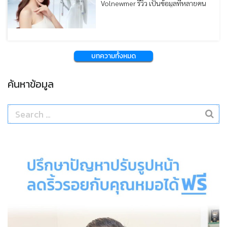
Volnewmer รีวิว เป็นข้อมูลที่หลายคน
ระหว่างทำ และระดับราคาที่ไม่สูงมาก
ค้นหาเพื่อใช้ประกอบการตัดสินใจก่อน
บทความนี้หมอสรุปภาพรวมราคา
ทำหัตถการยกกระชับผิว โดยเฉพาะผู้ที่
โปรแกรม Volnewmer ตั้งแต่ปัจจัยที่มี
ต้องการปรับรูปหน้าให้กระชับ เรียวขึ้น
ผลต่อการคิดราคา ราคาแยกตามจำนวน
และดูอ่อนเยาว์แบบไม่ต้องผ่าตัด
Shot และตำแหน่งที่รักษา
บทความทั้งหมด
บทความนี้หมอรวบรวมรีวิวผลลัพธ์ ข้อดี
และข้อควรรู้ เพื่อช่วยให้เข้าใจก่อน
ตัดสินใจทำมากขึ้นครับ
ค้นหาข้อมูล