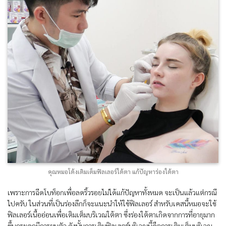
คุณหมอโต้งเติมเต็มฟิลเลอร์ใต้ตา แก้ปัญหาร่องใต้ตา
เพราะการฉีดโบท็อกเพื่อลดริ้วรอยไม่ได้แก้ปัญหาทั้งหมด จะเป็นแล้วแต่กรณี
ไปครับ ในส่วนที่เป็นร่องลึกก็จะแนะนำให้ใช้ฟิลเลอร์ สำหรับเคสนี้หมอจะใช้
ฟิลเลอร์เนื้ออ่อนเพื่อเติมเต็มบริเวณใต้ตา ซึ่งร่องใต้ตาเกิดจากการที่อายุมาก
ขึ้นกระดูกมีการยุบตัว ดังนั้นการเติมฟิลเลอร์บริเวณนี้คือการเติมเต็มบริเวณ