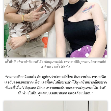
ครั้งนี้กลับเข้ามาทำฟิลเลอร์ใต้ตากับคุณหมอโต้ง เพราะว่ามีปัญหานอนดึกมากจนใต้
ตาดำหมองคล้ำ ไม่สดใส
“เวลาจะเลือกฉีดอะไร ต้องดูก่อนว่าปลอดภัยไหม อันตรายไหม เพราะฟิล
เลอร์ปลอมเยอะมาก เพื่อนเจสซี่เคยไปฉีดมาแล้วมีปัญหาย้วยน่าเกลียดมาก
ที่เจสซี่ไว้ใจ V Square Clinic เพราะหมอมีประสบการณ์ คุณหมอโต้ง-สิทธิ
นันท์ มะโนปีน ดูแลแบบเคสบายเคส ปลอดภัยแน่นอน”