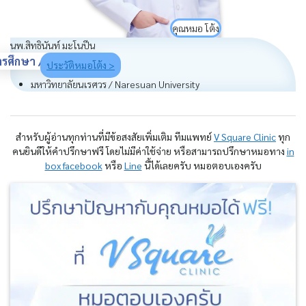
คุณหมอ โต้ง
นพ.สิทธินันท์ มะโนปีน
ารศึกษา / Education
ประวัติหมอโต้ง >
มหาวิทยาลัยนเรศวร / Naresuan University
สำหรับผู้อ่านทุกท่านที่มีข้อสงสัยเพิ่มเติม ทีมแพทย์
V Square Clinic
ทุก
คนยินดีให้คำปรึกษาฟรี โดยไม่มีค่าใช้จ่าย หรือสามารถปรึกษาหมอทาง
in
box facebook
หรือ
Line
นี้ได้เลยครับ หมอตอบเองครับ