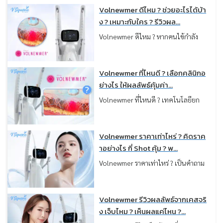
Monopolar RF เหมือนกัน แต่ในความ
Volnewmer ดีไหม ? ช่วยอะไรได้บ้า
เป็นจริง “ผลลัพธ์ที่ได้กลับไม่เหมือน
ง ? เหมาะกับใคร ? รีวิวผล...
กัน” บางคนเน้นผิวฟู แน่น แต่บางคน
Volnewmer ดีไหม ? หากคนไข้กำลัง
เน้นกรอบหน้าชัด ลดเหนียง ซึ่งทั้งหมด
มองหาวิธียกกระชับผิวที่เห็นผลชัดเจน
นี้ขึ้นอยู่กับว่าคนไข้เลือกเครื่องตรงกับ
แต่กังวลเรื่องความเจ็บ เทคโนโลยี
ปัญหาผิวหรือไม่ครับ
Monopolar RF รุ่นใหม่อย่าง
Volnewmer ที่ไหนดี ? เลือกคลินิกอ
Volnewmer คือตัวเลือกที่น่าสนใจมาก
ย่างไร ให้ผลลัพธ์คุ้มค่า...
ครับ เพราะถูกออกแบบมาเพื่อช่วยแก้
Volnewmer ที่ไหนดี ? เทคโนโลยียก
ปัญหาผิวหย่อนคล้อยและกระตุ้นคอล
กระชับผิวที่ช่วยฟื้นฟูความกระชับและ
ลาเจนให้ผิวกลับมาแน่นอิ่มฟูอีกครั้งโดย
ปรับผิวให้ดูแน่นขึ้นอย่างเป็นธรรมชาติ
ไม่ต้องพักฟื้น
ควรเลือกคลินิกอย่างไร ? ให้ปลอดภัย
Volnewmer ราคาเท่าไหร่ ? คิดราค
และได้ผลลัพธ์ตรงตามความคาดหวัง
าอย่างไร กี่ Shot คุ้ม ? พ...
บทความนี้หมอได้รวบรวมเช็กลิสต์ที่ควร
Volnewmer ราคาเท่าไหร่ ? เป็นคำถาม
พิจารณาก่อนทำ เพื่อใช้เป็นแนวทางใน
แรก ๆ ที่หลายคนอยากรู้ก่อนตัดสินใจ
การตัดสินใจครับ
ทำครับ เพราะเป็นเทคโนโลยียกกระชับ
ผิวจากประเทศเกาหลี ที่กำลังได้รับ
Volnewmer รีวิวผลลัพธ์จากเคสจริ
ความนิยมมากขึ้น จากรีวิวเรื่องผลลัพธ์
ง เจ็บไหม ? เห็นผลแค่ไหน ?...
การยกกระชับที่ชัดเจน ความรู้สึกสบาย