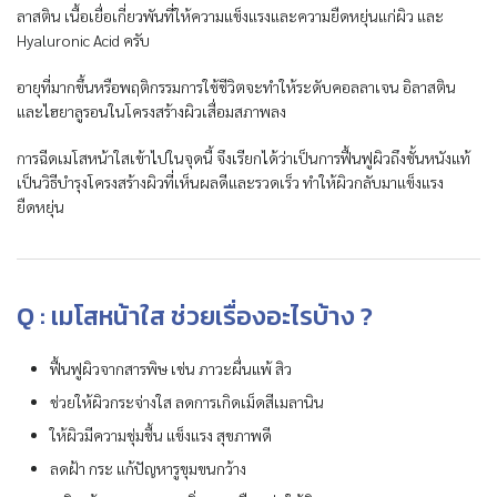
ลาสติน เนื้อเยื่อเกี่ยวพันที่ให้ความแข็งแรงและความยืดหยุ่นแก่ผิว และ
Hyaluronic Acid ครับ
อายุที่มากขึ้นหรือพฤติกรรมการใช้ชีวิตจะทำให้ระดับคอลลาเจน อิลาสติน
และไฮยาลูรอนในโครงสร้างผิวเสื่อมสภาพลง
การฉีดเมโสหน้าใสเข้าไปในจุดนี้ จึงเรียกได้ว่าเป็นการฟื้นฟูผิวถึงชั้นหนังแท้
เป็นวิธีบำรุงโครงสร้างผิวที่เห็นผลดีและรวดเร็ว ทำให้ผิวกลับมาแข็งแรง
ยืดหยุ่น
Q : เมโสหน้าใส ช่วยเรื่องอะไรบ้าง ?
ฟื้นฟูผิวจากสารพิษ เช่น ภาวะผื่นแพ้ สิว
ช่วยให้ผิวกระจ่างใส ลดการเกิดเม็ดสีเมลานิน
ให้ผิวมีความชุ่มชื้น แข็งแรง สุขภาพดี
ลดฝ้า กระ แก้ปัญหารูขุมขนกว้าง