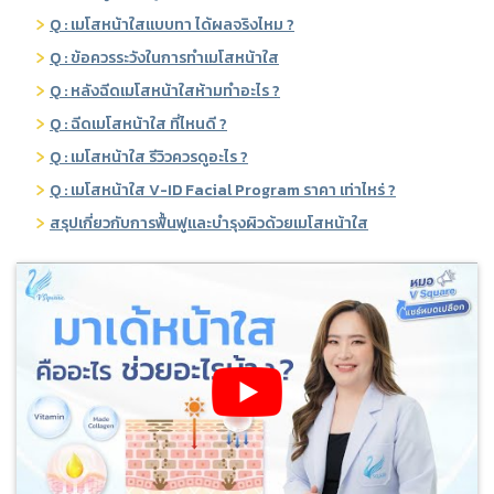
Q : เมโสหน้าใสแบบทา ได้ผลจริงไหม ?
Q : ข้อควรระวังในการทำเมโสหน้าใส
Q : หลังฉีดเมโสหน้าใสห้ามทำอะไร ?
Q : ฉีดเมโสหน้าใส ที่ไหนดี ?
Q : เมโสหน้าใส รีวิวควรดูอะไร ?
Q : เมโสหน้าใส V-ID Facial Program ราคา เท่าไหร่ ?
สรุปเกี่ยวกับการฟื้นฟูและบำรุงผิวด้วยเมโสหน้าใส