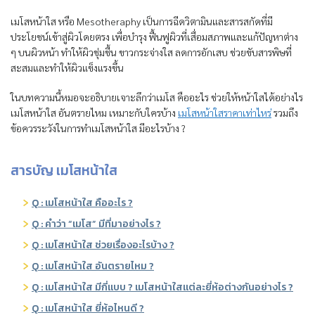
เมโสหน้าใส หรือ Mesotheraphy เป็นการฉีดวิตามินและสารสกัดที่มี
ประโยชน์เข้าสู่ผิวโดยตรง เพื่อบำรุง ฟื้นฟูผิวที่เสื่อมสภาพและแก้ปัญหาต่าง
ๆ บนผิวหน้า ทำให้ผิวชุ่มชื้น ขาวกระจ่างใส ลดการอักเสบ ช่วยขับสารพิษที่
สะสมและทำให้ผิวแข็งแรงขึ้น
ในบทความนี้หมอจะอธิบายเจาะลึกว่าเมโส คืออะไร ช่วยให้หน้าใสได้อย่างไร
เมโสหน้าใส อันตรายไหม เหมาะกับใครบ้าง
เมโสหน้าใสราคาเท่าไหร่
รวมถึง
ข้อควรระวังในการทำเมโสหน้าใส มีอะไรบ้าง ?
สารบัญ เมโสหน้าใส
Q : เมโสหน้าใส คืออะไร ?
Q : คำว่า “เมโส” มีที่มาอย่างไร ?
Q : เมโสหน้าใส ช่วยเรื่องอะไรบ้าง ?
Q : เมโสหน้าใส อันตรายไหม ?
Q : เมโสหน้าใส มีกี่แบบ ? เมโสหน้าใสแต่ละยี่ห้อต่างกันอย่างไร ?
Q : เมโสหน้าใส ยี่ห้อไหนดี ?