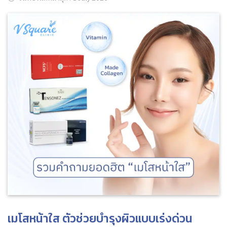
ค้นหาข้อมูล
Search
for:
เมโสหน้าใส ตัวช่วยบำรุงผิวแบบเร่งด่วน