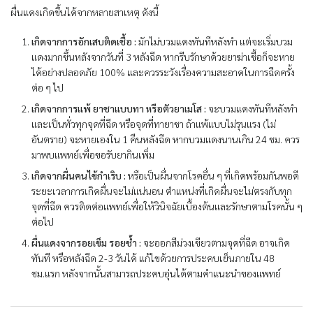
ผื่นแดงเกิดขึ้นได้จากหลายสาเหตุ ดังนี้
เกิดจากการอักเสบติดเชื้อ :
มักไม่บวมแดงทันทีหลังทำ แต่จะเริ่มบวม
แดงมากขึ้นหลังจากวันที่ 3 หลังฉีด หากรีบรักษาด้วยยาฆ่าเชื้อก็จะหาย
ได้อย่างปลอดภัย 100% และควรระวังเรื่องความสะอาดในการฉีดครั้ง
ต่อ ๆ ไป
เกิดจากการแพ้ ยาชาแบบทา หรือตัวยาเมโส :
จะบวมแดงทันทีหลังทำ
และเป็นทั่วทุกจุดที่ฉีด หรือจุดที่ทายาชา ถ้าแพ้แบบไม่รุนแรง (ไม่
อันตราย) จะหายเองใน 1 คืนหลังฉีด หากบวมแดงนานเกิน 24 ชม. ควร
มาพบแพทย์เพื่อขอรับยากินเพิ่ม
เกิดจากผื่นคนไข้กำเริบ :
หรือเป็นผื่นจากโรคอื่น ๆ ที่เกิดพร้อมกันพอดี
ระยะเวลาการเกิดผื่นจะไม่แน่นอน ตำแหน่งที่เกิดผื่นจะไม่ตรงกับทุก
จุดที่ฉีด ควรติดต่อแพทย์เพื่อให้วินิจฉัยเบื้องต้นและรักษาตามโรคนั้น ๆ
ต่อไป
ผื่นแดงจากรอยเข็ม รอยช้ำ :
จะออกสีม่วงเขียวตามจุดที่ฉีด อาจเกิด
ทันที หรือหลังฉีด 2-3 วันได้ แก้ไขด้วยการประคบเย็นภายใน 48
ชม.แรก หลังจากนั้นสามารถประคบอุ่นได้ตามคำแนะนำของแพทย์