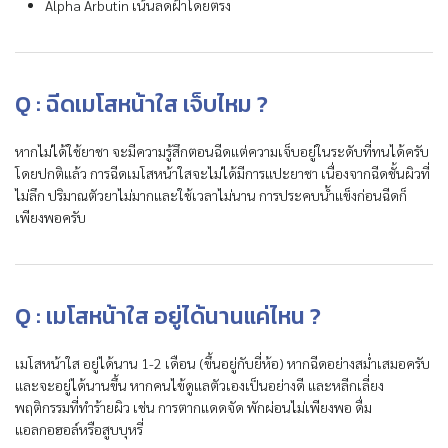
Alpha Arbutin เน้นลดฝ้าโดยตรง
Q : ฉีดเมโสหน้าใส เจ็บไหม ?
หากไม่ได้ใช้ยาชา จะมีความรู้สึกตอนฉีดแต่ความเจ็บอยู่ในระดับที่ทนได้ครับ
โดยปกติแล้ว การฉีดเมโสหน้าใสจะไม่ได้มีการแปะยาชา เนื่องจากฉีดชั้นผิวที่
ไม่ลึก ปริมาณตัวยาไม่มากและใช้เวลาไม่นาน การประคบน้ำแข็งก่อนฉีดก็
เพียงพอครับ
Q : เมโสหน้าใส อยู่ได้นานแค่ไหน ?
เมโสหน้าใส อยู่ได้นาน 1-2 เดือน (ขึ้นอยู่กับยี่ห้อ) หากฉีดอย่างสม่ำเสมอครับ
และจะอยู่ได้นานขึ้น หากคนไข้ดูแลตัวเองเป็นอย่างดี และหลีกเลี่ยง
พฤติกรรมที่ทำร้ายผิว เช่น การตากแดดจัด พักผ่อนไม่เพียงพอ ดื่ม
แอลกอฮอล์หรือสูบบุหรี่