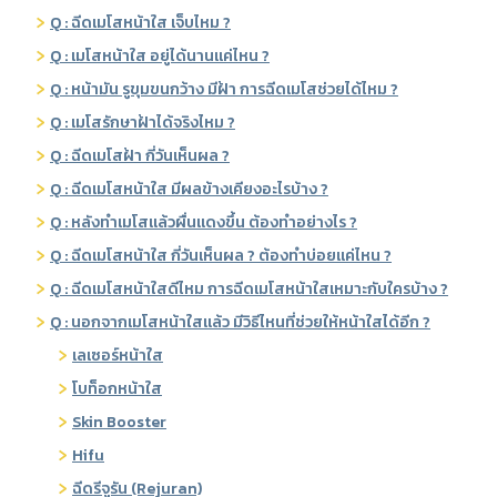
Q : ฉีดเมโสหน้าใส เจ็บไหม ?
Q : เมโสหน้าใส อยู่ได้นานแค่ไหน ?
Q : หน้ามัน รูขุมขนกว้าง มีฝ้า การฉีดเมโสช่วยได้ไหม ?
Q : เมโสรักษาฝ้าได้จริงไหม ?
Q : ฉีดเมโสฝ้า กี่วันเห็นผล ?
Q : ฉีดเมโสหน้าใส มีผลข้างเคียงอะไรบ้าง ?
Q : หลังทำเมโสแล้วผื่นแดงขึ้น ต้องทำอย่างไร ?
Q : ฉีดเมโสหน้าใส กี่วันเห็นผล ? ต้องทำบ่อยแค่ไหน ?
Q : ฉีดเมโสหน้าใสดีไหม การฉีดเมโสหน้าใสเหมาะกับใครบ้าง ?
Q : นอกจากเมโสหน้าใสแล้ว มีวิธีไหนที่ช่วยให้หน้าใสได้อีก ?
เลเซอร์หน้าใส
โบท็อกหน้าใส
Skin Booster
Hifu
ฉีดรีจูรัน (Rejuran)