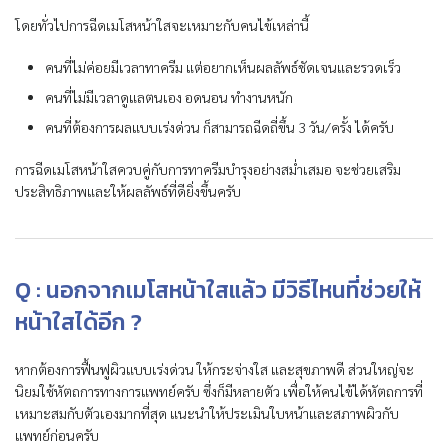
โดยทั่วไปการฉีดเมโสหน้าใสจะเหมาะกับคนไข้เหล่านี้
คนที่ไม่ค่อยมีเวลาทาครีม แต่อยากเห็นผลลัพธ์ชัดเจนและรวดเร็ว
คนที่ไม่มีเวลาดูแลตนเอง อดนอน ทำงานหนัก
คนที่ต้องการผลแบบเร่งด่วน ก็สามารถฉีดถี่ขึ้น 3 วัน/ครั้ง ได้ครับ
การฉีดเมโสหน้าใสควบคู่กับการทาครีมบำรุงอย่างสม่ำเสมอ จะช่วยเสริม
ประสิทธิภาพและให้ผลลัพธ์ที่ดียิ่งขึ้นครับ
Q : นอกจากเมโสหน้าใสแล้ว มีวิธีไหนที่ช่วยให้
หน้าใสได้อีก ?
หากต้องการฟื้นฟูผิวแบบเร่งด่วน ให้กระจ่างใส และสุขภาพดี ส่วนใหญ่จะ
นิยมใช้หัตถการทางการแพทย์ครับ ซึ่งก็มีหลายตัว เพื่อให้คนไข้ได้หัตถการที่
เหมาะสมกับตัวเองมากที่สุด แนะนำให้ประเมินใบหน้าและสภาพผิวกับ
แพทย์ก่อนครับ