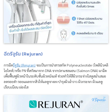
ฉีดรีจูรัน (Rejuran)
การฉีด
รีจูรัน (Rejuran)
จะเป็นการนำสารสกัด Polyneucleotide (โพลินิวคลิ
โอไทด์) หรือ PN ที่สกัดมาจาก DNA จากปลาแซลมอน (Salmon DNA) มาฉีด
เพื่อฟื้นฟูผิวหน้าในระดับชั้นผิวหนังแท้ ช่วยทำให้สีผิวกระจ่างใสดูสม่ำเสมอ
ลดรอยดำ รอยแผลจากสิวให้แลดูจางลง บำรุงผิวฉ่ำวาว ผิวกระจก ผิวแลดู
เรียบเนียน ผ่องใส