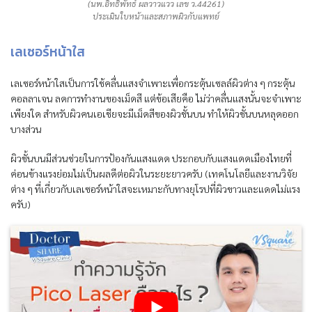
(นพ.อิทธิพัทธ์ ผลวาวแวว เลข ว.44261)
ประเมินใบหน้าและสภาพผิวกับแพทย์
เลเซอร์หน้าใส
เลเซอร์หน้าใสเป็นการใช้คลื่นแสงจำเพาะเพื่อกระตุ้นเซลล์ผิวต่าง ๆ กระตุ้น
คอลลาเจน ลดการทำงานของเม็ดสี แต่ข้อเสียคือ ไม่ว่าคลื่นแสงนั้นจะจำเพาะ
เพียงใด สำหรับผิวคนเอเชียจะมีเม็ดสีของผิวชั้นบน ทำให้ผิวชั้นบนหลุดออก
บางส่วน
ผิวชั้นบนมีส่วนช่วยในการป้องกันแสงแดด ประกอบกับแสงแดดเมืองไทยที่
ค่อนข้างแรงย่อมไม่เป็นผลดีต่อผิวในระยะยาวครับ (เทคโนโลยีและงานวิจัย
ต่าง ๆ ที่เกี่ยวกับเลเซอร์หน้าใสจะเหมาะกับทางยุโรปที่ผิวขาวและแดดไม่แรง
ครับ)