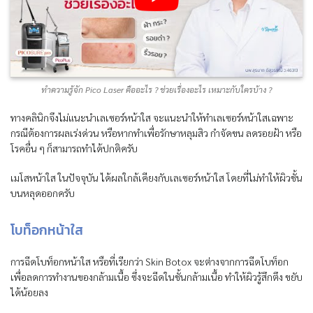
ทำความรู้จัก Pico Laser คืออะไร ? ช่วยเรื่องอะไร เหมาะกับใครบ้าง ?
ทางคลินิกจึงไม่แนะนำเลเซอร์หน้าใส จะแนะนำให้ทำเลเซอร์หน้าใสเฉพาะ
กรณีต้องการผลเร่งด่วน หรือหากทำเพื่อรักษาหลุมสิว กำจัดขน ลดรอยฝ้า หรือ
โรคอื่น ๆ ก็สามารถทำได้ปกติครับ
เมโสหน้าใส ในปัจจุบัน ได้ผลใกล้เคียงกับเลเซอร์หน้าใส โดยที่ไม่ทำให้ผิวชั้น
บนหลุดออกครับ
โบท็อกหน้าใส
การฉีดโบท็อกหน้าใส หรือที่เรียกว่า Skin Botox จะต่างจากการฉีดโบท็อก
เพื่อลดการทำงานของกล้ามเนื้อ ซึ่งจะฉีดในชั้นกล้ามเนื้อ ทำให้ผิวรู้สึกตึง ขยับ
ได้น้อยลง