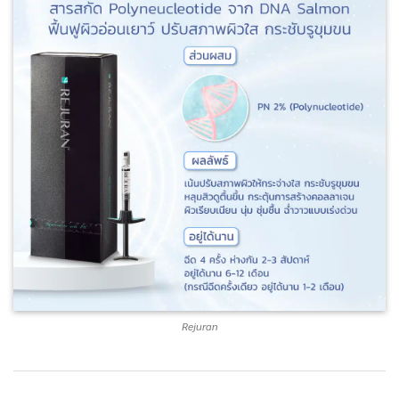
Rejuran