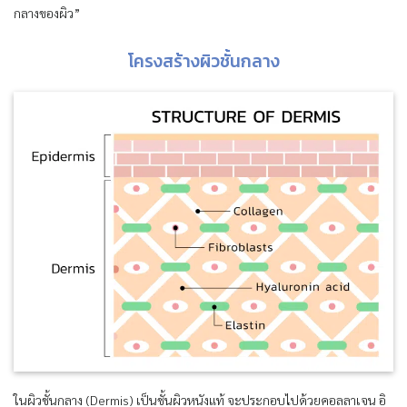
กลางของผิว”
โครงสร้างผิวชั้นกลาง
ในผิวชั้นกลาง (Dermis) เป็นชั้นผิวหนังแท้ จะประกอบไปด้วยคอลลาเจน อิ