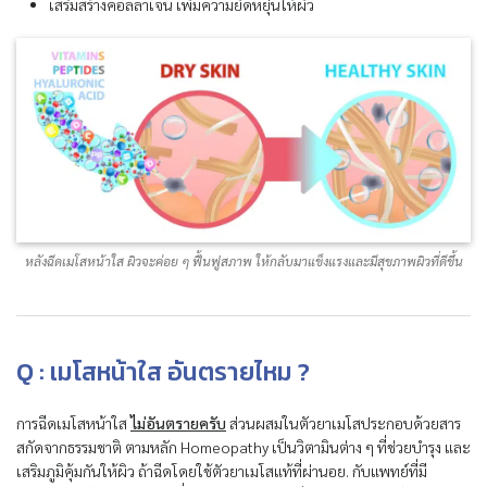
เสริมสร้างคอลลาเจน เพิ่มความยืดหยุ่นให้ผิว
หลังฉีดเมโสหน้าใส ผิวจะค่อย ๆ ฟื้นฟูสภาพ ให้กลับมาแข็งแรงและมีสุขภาพผิวที่ดีขึ้น
Q : เมโสหน้าใส อันตรายไหม ?
การฉีดเมโสหน้าใส
ไม่อันตรายครับ
ส่วนผสมในตัวยาเมโสประกอบด้วยสาร
สกัดจากธรรมชาติ ตามหลัก Homeopathy เป็นวิตามินต่าง ๆ ที่ช่วยบำรุง และ
เสริมภูมิคุ้มกันให้ผิว ถ้าฉีดโดยใช้ตัวยาเมโสแท้ที่ผ่านอย. กับแพทย์ที่มี