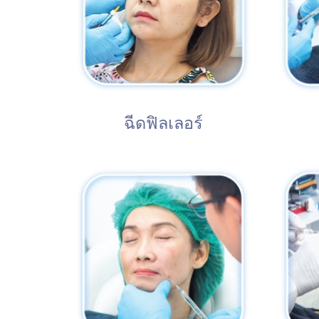
ฉีดฟิลเลอร์