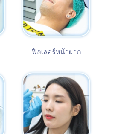
ฟิลเลอร์หน้าผาก