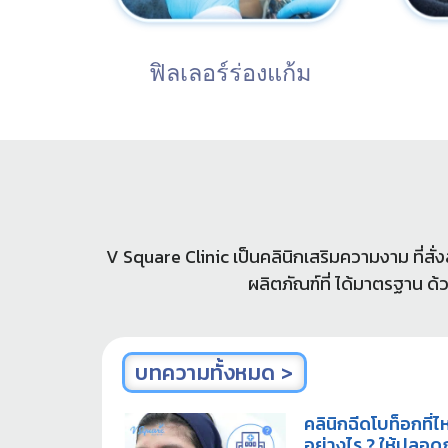
ฟิลเลอร์ร่องแก้ม
V Square Clinic เป็นคลินิกเสริมความงาม ที่ส
ผลิตภัณฑ์ที่ ได้มาตรฐาน ด
บทความทั้งหมด >
คลินิกฉีดโบท็อกที่ไ
อย่างไร ? ให้ปลอดภั