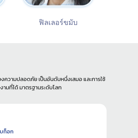
ฟิลเลอร์ขมับ
่องความปลอดภัย เป็นอันดับหนึ่งเสมอ และการใช้
มงามที่ได้ มาตรฐานระดับโลก
โบท็อก