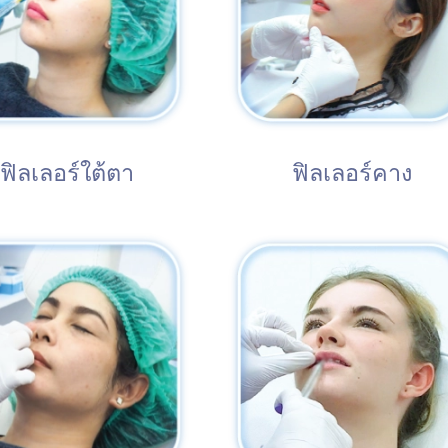
ฟิลเลอร์ใต้ตา
ฟิลเลอร์คาง