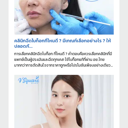
คลินิกฉีดโบท็อกที่ไหนดี ? มีเกณฑ์เลือกอย่างไร ? ให้
ปลอดภั...
การเลือกคลินิกฉีดโบท็อก ที่ไหนดี ? คำตอบคือควรเลือกคลินิกที่มี
แพทย์เป็นผู้ประเมินและฉีดทุกเคส ใช้โบท็อกแท้ที่ผ่าน อย.ไทย
มากกว่าการตัดสินใจจากราคาถูกหรือโปรโมชันเพียงอย่างเดียว
ครับ