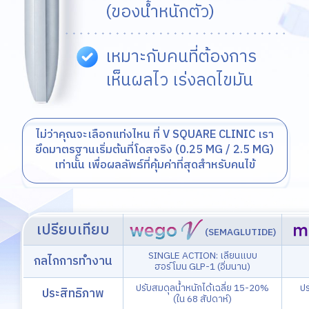
(ของน้ำหนักตัว)
เหมาะกับคนที่ต้องการ
เห็นผลไว เร่งลดไขมัน
ไม่ว่าคุณจะเลือกแท่งไหน ที่ V SQUARE CLINIC เรา
ยึดมาตรฐาน
เริ่มต้นที่โดสจริง (0.25 MG / 2.5 MG)
เท่านั้น เพื่อผลลัพธ์ที่คุ้มค่าที่สุดสำหรับคนไข้
เปรียบเทียบ
(SEMAGLUTIDE)
SINGLE ACTION: เลียนแบบ
กลไกการทำงาน
ฮอร์โมน GLP-1 (อิ่มนาน)
ปรับสมดุลน้ำหนักได้เฉลี่ย 15-20%
ปร
ประสิทธิภาพ
(ใน 68 สัปดาห์)