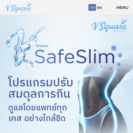
Skip
MENU
TH
EN
to
content
โปรแกรม
โปรแกรมปรับ
สมดุลการกิน
ดูแลโดยแพทย์ทุก
เคส อย่างใกล้ชิด
NEW
HOT
NEW