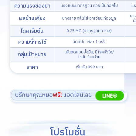
ความแรงของยา
แรงแบบมาตรฐาน ค่อยเป็นค่อยไป
แร
บาง
ผลข้างเคียง
บางราย คลื่นไส้ อาเจียน ท้องผูก
น
โดสเริ่มต้น
0.25 MG (มาตรฐานสากล)
ความถี่การใช้
ฉีดสัปดาห์ละ 1 ครั้ง
เน้นลดแบบยั่งยืน, มีโรคหัวใจ/
กลุ่มเป้าหมาย
ไขมันร่วมด้วย
ราคา
เริ่มต้น 999 บาท
ปรึกษาคุณหมอ
ฟรี!
แอดไลน์เลย
โปรโมชั่น