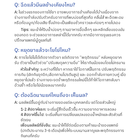
Q: ฉีดแล้วมีผลข้างเคียงไหม?
A:
ในช่วงแรกของการใช้ยา อาจพบอาการข้างเคียงได้บ้างเนื่องจาก
ร่างกายกำลังปรับตัวครับ
อาการที่พบบ่อยที่สุดคือ คลื่นไส้ พะอืดพะอม
หรือท้องผูก/ท้องเสีย ซึ่งมักจะเป็นเพียงชั่วคราว
และค่อยๆ หายไปเอง
Tips:
แนะนำให้จิบน้ำบ่อยๆ ทานอาหารมื้อเล็กๆ และหลีกเลี่ยงของมัน
ของทอด จะช่วยลดอาการ
เหล่านี้ได้มากครับ หากมีอาการรุนแรงควร
ปรึกษาแพทย์ผู้ดูแลทันที
Q: หยุดยาแล้วจะโยโย่ไหม?
A:
การโยโย่ไม่ได้เกิดจากตัวยา แต่เกิดจาก “พฤติกรรม” หลังหยุดยาค
รับ ตัวยาเป็นตัวช่วย
“ปรับสมดุลความอิ่ม” ให้เรากินน้อยลงโดยไม่ทรมาน
หัวใจสำคัญ:
ระหว่างที่ใช้ยา หากเราใช้โอกาสนี้ในการ ปรับพฤติกรรม
การกิน (เลิกกินจุกจิก,
เลือกทานโปรตีนสูง) และ ออกกำลังกายควบคู่ เมื่อ
หยุดยาไปแล้ว ร่างกายจะจดจำพฤติกรรมใหม่นี้ได้
ทำให้โอกาสกลับมา
อ้วนซ้ำ หรือโยโย่น้อยลงมากครับ
Q: ต้องฉีดนานแค่ไหนถึงจะเห็นผล?
A:
ผลลัพธ์ขึ้นอยู่กับร่างกายของแต่ละบุคคลครับ แต่โดยส่วนใหญ่
1-2 สัปดาห์แรก:
จะเริ่มรู้สึกอิ่มเร็วขึ้น ความอยากอาหารลดลง
4 สัปดาห์ขึ้นไป:
จะเริ่มเห็นการเปลี่ยนแปลงของน้ำหนักและสัดส่วนที่
ชัดเจน
เพื่อผลลัพธ์ที่ยั่งยืน:
แนะนำให้ใช้ต่อเนื่องตามคำแนะนำของแพทย์
(ปกติประมาณ 3-6 เดือน)
เพื่อให้ระบบเผาผลาญและพฤติกรรมการ
กินคงที่ครับ