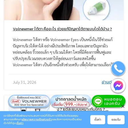
Volnewmer ใต้ตา คืออะไร ช่วยแก้ปัญหาใต้ตาแบบใดได้บ้าง ?
Volnewmer ใต้ตา หรือ Volnewmer Eyes เป็นหนึ่งในวิธีช่วยแก้
ปัญหาบริเวใต้ตาได้ อย่างมีประสิทธิภาพ โดยเฉพาะปัญหาผิว
หย่อนคล้อย ริ้วรอยเล็ก ๆ บริเวณใต้ตา ใครที่มีต้องการฟื้นฟูและ
ปรับปรุงบริเวณรอบดวงตาให้ดูอ่อนเยาว์และสดใสขึ้น
Volnewmer ใต้ตา เป็นอีกหนึ่งตัวช่วยครับ เพื่อให้สามารถเลือกวิธี
แก้ปัญหาใต้ตาได้อย่างเหมาะสม หมอมีข้อมูลเกี่ยวกับการทำ
Volnewmer ใต้ตา มาแนะนำ รวมถึงวิธีอื่น ๆ เพื่อทราบข้อดี ข้อ
อ่านต่อ
July 31, 2026
เสีย ผลลัพธ์ และตัดสินใจเลือกทำได้อย่างเหมาะสม
Volnewmer VS Oligio ต่างกันยังไ
ง ? แต่ละแบบเหมาะกับใคร ? ...
เราใช้คุกกี้เพื่อพัฒนาประสบการณ์ที่ดีในการใช้เว็บไซต์ของคุณ
Volnewmer VS Oligio เป็น 2
ตั้งค่า
ยอมรับ
สามารถศึกษา
นโยบายความเป็นส่วนตัว
และจัดการความเป็นส่วน
เทคโนโลยียกกระชับที่ถูกเปรียบเทียบ
ตัว ได้ที่ปุ่ม
ตั้งค่า