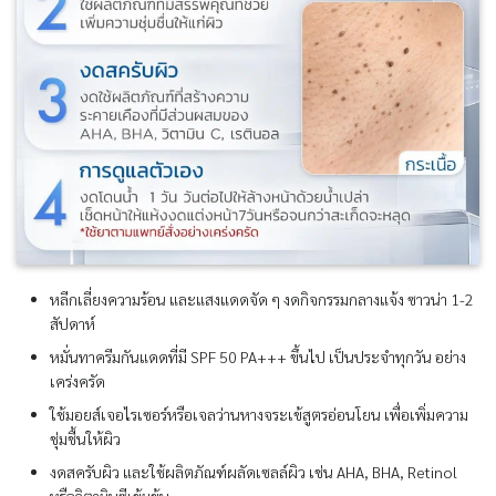
หลีกเลี่ยงความร้อน และแสงแดดจัด ๆ งดกิจกรรมกลางแจ้ง ซาวน่า 1-2
สัปดาห์
หมั่นทาครีมกันแดดที่มี SPF 50 PA+++ ขึ้นไป เป็นประจำทุกวัน อย่าง
เคร่งครัด
ใช้มอยส์เจอไรเซอร์หรือเจลว่านหางจระเข้สูตรอ่อนโยน เพื่อเพิ่มความ
ชุ่มชื้นให้ผิว
งดสครับผิว และใช้ผลิตภัณฑ์ผลัดเซลล์ผิว เช่น AHA, BHA, Retinol
หรือวิตามินซีเข้มข้น