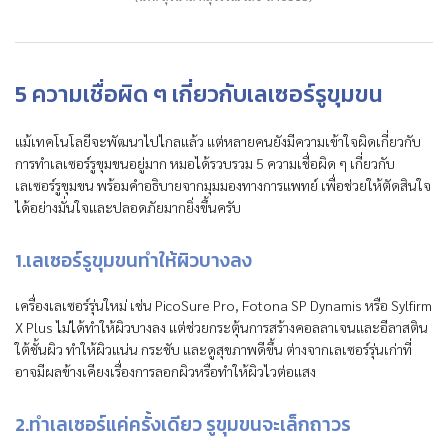
5 ความเชื่อผิด ๆ เกี่ยวกับเลเซอร์รูขุมขน
แม้เทคโนโลยีจะพัฒนาไปไกลแล้ว แต่หลายคนยังมีความเข้าใจผิดเกี่ยวกับ
การทำเลเซอร์รูขุมขนอยู่มาก หมอได้รวบรวม 5 ความเชื่อผิด ๆ เกี่ยวกับ
เลเซอร์รูขุมขน พร้อมคำอธิบายจากมุมมองทางการแพทย์ เพื่อช่วยให้ตัดสินใจ
ได้อย่างมั่นใจและปลอดภัยมากยิ่งขึ้นครับ
1.เลเซอร์รูขุมขนทำให้ผิวบางลง
เครื่องเลเซอร์รุ่นใหม่ เช่น PicoSure Pro, Fotona SP Dynamis หรือ Sylfirm
X Plus ไม่ได้ทำให้ผิวบางลง แต่ช่วยกระตุ้นการสร้างคอลลาเจนและอีลาสติน
ใต้ชั้นผิว ทำให้ผิวแน่น กระชับ และดูสุขภาพดีขึ้น ต่างจากเลเซอร์รุ่นเก่าที่
อาจมีผลข้างเคียงเรื่องการลอกผิวหรือทำให้ผิวไวต่อแสง
2.ทำเลเซอร์แค่ครั้งเดียว รูขุมขนจะเล็กถาวร