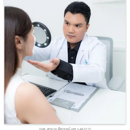
(นพ. สุรนาถ ดีสุวรรณ์ เลข ว.46313)