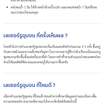
งดโดนน้ำ 1 วัน ให้ล้างหน้าด้วยน้ำเปล่า และงดแต่งหน้า 7 วันหรือรอ
จนกว่าสะเก็ดจะหลุด
เลเซอร์รูขุมขน กี่ครั้งเห็นผล ?
โดยทั่วไปการทำเลเซอร์รูขุมขนจะเริ่มเห็นผลหลังทำประมาณ 3-5 ครั้ง ขึ้นอยู่
กับสภาพผิวและความลึกของปัญหา ในบางรายอาจรู้สึกว่าผิวเรียบเนียนและรู
ขุมขนกระชับขึ้นตั้งแต่ครั้งแรกที่ทำ โดยการทำซ้ำตามคำแนะนำของแพทย์จะ
ช่วยให้ผลลัพธ์ชัดเจนและคงอยู่ได้นานมากขึ้นครับ
เลเซอร์รูขุมขน ที่ไหนดี ?
เลือกทำเลเซอร์รูขุมขน ที่ไหนดี ก่อนทำควรศึกษาข้อมูลอย่างละเอียด เพื่อ
ความปลอดภัย สามารถพิจารณาได้จากเช็กลิสต์ดังต่อไปนี้