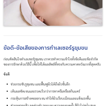
ข้อดี-ข้อเสียของการทำเลเซอร์รูขุมขน
ก่อนตัดสินใจทำเลเซอร์รูขุมขน เราควรทำความเข้าใจทั้งข้อดีและข้อจำกัด
ของการรักษาด้วยวิธีนี้ เพื่อให้ได้ผลลัพธ์ที่ตรงกับความคาดหวังมากที่สุดครับ
ข้อดี
ช่วยกระชับรูขุมขน และฟื้นฟูผิวได้ถึงผิวชั้นลึก
เห็นผลชัดเจนและรวดเร็วกว่าการทาครีมหรือสกินแคร์
กระตุ้นการสร้างคอลลาเจน ทำให้ผิวเรียบเนียนและแข็งแรงขึ้น
ช่วยลดรอยสิว จุดด่างดำ รอยแดง ความหมองคล้ำ สีผิวไม่สม่ำเสมอ