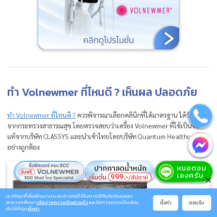
ทำ Volnewmer ที่ไหนดี ? เห็นผล ปลอดภัย
ทำ Volnewmer ที่ไหนดี ?
ควรพิจารณาเลือกคลินิกที่ได้มาตรฐาน ได้รับรอง
จากกระทรวงสาธารณสุข โดยตรวจสอบว่าเครื่อง Volnewmer ที่ใช้เป็นของ
แท้จากบริษัท CLASSYS และนำเข้าไทยโดยบริษัท Quantum Healthcare
อย่างถูกต้อง
เราใช้คุกกี้เพื่อพัฒนาประสบการณ์ที่ดีในการใช้เว็บไซต์ของคุณ
ตั้งค่า
ยอมรับ
สามารถศึกษา
นโยบายความเป็นส่วนตัว
และจัดการความเป็นส่วน
ตัว ได้ที่ปุ่ม
ตั้งค่า