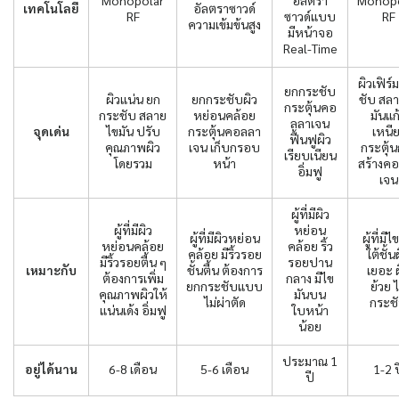
เทคโนโลยี
อัลตราซาวด์
RF
ซาวด์แบบ
RF
ความเข้มข้นสูง
มีหน้าจอ
Real-Time
ผิวเฟิร์
ยกกระชับ
ผิวแน่น ยก
ยกกระชับผิว
ชับ สล
กระตุ้นคอ
กระชับ สลาย
หย่อนคล้อย
มันแก
ลลาเจน
จุดเด่น
ไขมัน ปรับ
กระตุ้นคอลลา
เหนี
ฟื้นฟูผิว
คุณภาพผิว
เจน เก็บกรอบ
กระตุ้
เรียบเนียน
โดยรวม
หน้า
สร้างค
อิ่มฟู
เจน
ผู้ที่มีผิว
ผู้ที่มีผิว
หย่อน
ผู้ที่มีผิวหย่อน
ผู้ที่มีไ
หย่อนคล้อย
คล้อย ริ้ว
คล้อย มีริ้วรอย
ใต้ชั้น
มีริ้วรอยตื้น ๆ
รอยปาน
เหมาะกับ
ชั้นตื้น ต้องการ
เยอะ ผ
ต้องการเพิ่ม
กลาง มีไข
ยกกระชับแบบ
ย้วย ไ
คุณภาพผิวให้
มันบน
ไม่ผ่าตัด
กระช
แน่นเด้ง อิ่มฟู
ใบหน้า
น้อย
ประมาณ 1
อยู่ได้นาน
6-8 เดือน
5-6 เดือน
1-2 ป
ปี