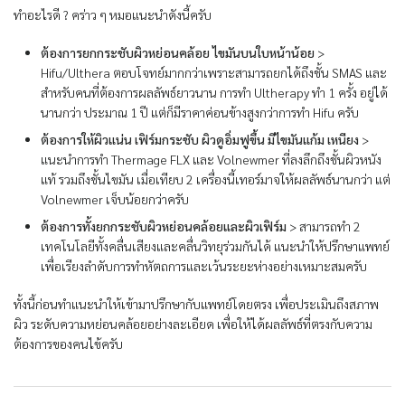
ทำอะไรดี ? คร่าว ๆ หมอแนะนำดังนี้ครับ
ต้องการยกกระชับผิวหย่อนคล้อย ไขมันบนใบหน้าน้อย
>
Hifu/Ulthera ตอบโจทย์มากกว่าเพราะสามารถยกได้ถึงชั้น SMAS และ
สำหรับคนที่ต้องการผลลัพธ์ยาวนาน การทำ Ultherapy ทำ 1 ครั้ง อยู่ได้
นานกว่า ประมาณ 1 ปี แต่ก็มีราคาค่อนข้างสูงกว่าการทำ Hifu ครับ
ต้องการให้ผิวแน่น เฟิร์มกระชับ ผิวดูอิ่มฟูขึ้น มีไขมันแก้ม เหนียง
>
แนะนำการทำ Thermage FLX และ Volnewmer ที่ลงลึกถึงชั้นผิวหนัง
แท้ รวมถึงชั้นไขมัน เมื่อเทียบ 2 เครื่องนี้เทอร์มาจให้ผลลัพธ์นานกว่า แต่
Volnewmer เจ็บน้อยกว่าครับ
ต้องการทั้งยกกระชับผิวหย่อนคล้อยและผิวเฟิร์ม
> สามารถทำ 2
เทคโนโลยีทั้งคลื่นเสียงและคลื่นวิทยุร่วมกันได้ แนะนำให้ปรึกษาแพทย์
เพื่อเรียงลำดับการทำหัตถการและเว้นระยะห่างอย่างเหมาะสมครับ
ทั้งนี้ก่อนทำแนะนำให้เข้ามาปรึกษากับแพทย์โดยตรง เพื่อประเมินถึงสภาพ
ผิว ระดับความหย่อนคล้อยอย่างละเอียด เพื่อให้ได้ผลลัพธ์ที่ตรงกับความ
ต้องการของคนไข้ครับ