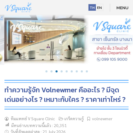
Skip
MENU
TH
EN
to
content
ทำความรู้จัก Volnewmer คืออะไร ? มีจุด
เด่นอย่างไร ? เหมาะกับใคร ? ราคาเท่าไหร่ ?
NEW
ทีมแพทย์ V Square Clinic
เกร็ดความรู้
volnewmer
มีคนอ่านบทความนี้แล้ว :
20,351
HOT
วันที่อัพเดตล่าสุด : 21 July 2026
NEW