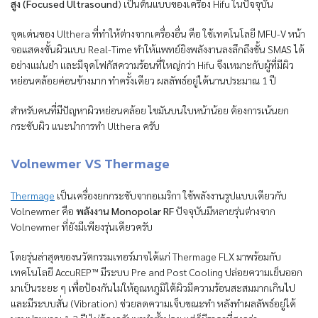
สูง (Focused Ultrasound
) เป็นต้นแบบของเครื่อง Hifu ในปัจจุบัน
จุดเด่นของ Ulthera ที่ทำให้ต่างจากเครื่องอื่น คือ ใช้เทคโนโลยี MFU-V หน้า
จอแสดงชั้นผิวแบบ Real-Time ทำให้แพทย์ยิงพลังงานลงลึกถึงชั้น SMAS ได้
อย่างแม่นยำ และมีจุดโฟกัสความร้อนที่ใหญ่กว่า Hifu จึงเหมาะกับผู้ที่มีผิว
หย่อนคล้อยค่อนข้างมาก ทำครั้งเดียว ผลลัพธ์อยู่ได้นานประมาณ 1 ปี
สำหรับคนที่มีปัญหาผิวหย่อนคล้อย ไขมันบนใบหน้าน้อย ต้องการเน้นยก
กระชับผิว แนะนำการทำ Ulthera ครับ
Volnewmer VS Thermage
Thermage
เป็นเครื่องยกกระชับจากอเมริกา ใช้พลังงานรูปแบบเดียวกับ
Volnewmer คือ
พลังงาน Monopolar RF
ปัจจุบันมีหลายรุ่นต่างจาก
Volnewmer ที่ยังมีเพียงรุ่นเดียวครับ
โดยรุ่นล่าสุดของนวัตกรรมเทอร์มาจได้แก่ Thermage FLX มาพร้อมกับ
เทคโนโลยี AccuREP™ มีระบบ Pre and Post Cooling ปล่อยความเย็นออก
มาเป็นระยะ ๆ เพื่อป้องกันไม่ให้อุณหภูมิใต้ผิวมีความร้อนสะสมมากเกินไป
และมีระบบสั่น (Vibration) ช่วยลดความเจ็บขณะทำ หลังทำผลลัพธ์อยู่ได้