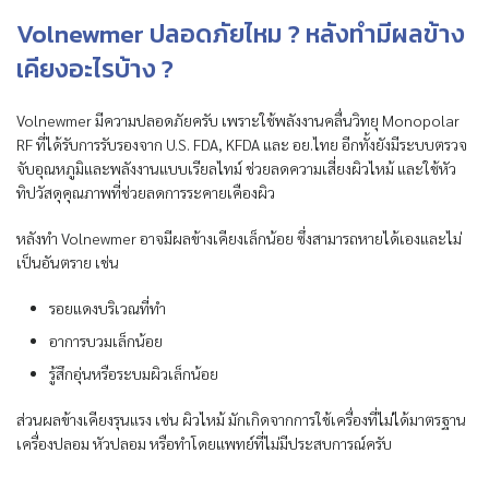
Volnewmer ปลอดภัยไหม ? หลังทำมีผลข้าง
เคียงอะไรบ้าง ?
Volnewmer มีความปลอดภัยครับ เพราะใช้พลังงานคลื่นวิทยุ Monopolar
RF ที่ได้รับการรับรองจาก U.S. FDA, KFDA และ อย.ไทย อีกทั้งยังมีระบบตรวจ
จับอุณหภูมิและพลังงานแบบเรียลไทม์ ช่วยลดความเสี่ยงผิวไหม้ และใช้หัว
ทิปวัสดุคุณภาพที่ช่วยลดการระคายเคืองผิว
หลังทำ Volnewmer อาจมีผลข้างเคียงเล็กน้อย ซึ่งสามารถหายได้เองและไม่
เป็นอันตราย เช่น
รอยแดงบริเวณที่ทำ
อาการบวมเล็กน้อย
รู้สึกอุ่นหรือระบมผิวเล็กน้อย
ส่วนผลข้างเคียงรุนแรง เช่น ผิวไหม้ มักเกิดจากการใช้เครื่องที่ไม่ได้มาตรฐาน
เครื่องปลอม หัวปลอม หรือทำโดยแพทย์ที่ไม่มีประสบการณ์ครับ