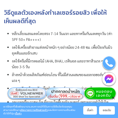
วิธีดูแลตัวเองหลังทำเลเซอร์รอยสิว เพื่อให้
เห็นผลดีที่สุด
หลีกเลี่ยงแสงแดดโดยตรง 7-14 วันแรก และทาครีมกันแดดทุกวัน (ค่า
SPF 50+ PA++++)
งดใช้เครื่องสำอางแต่งหน้าหนัก ๆ อย่างน้อย 24-48 ชม. เพื่อป้องกันผิว
อุดตันและอักเสบ
งดใช้ครีมที่มีกรดผลไม้ (AHA, BHA), เรตินอล และยาทาสิวแรง ๆ อย่าง
น้อย 3-5 วัน
ล้างหน้าด้วยผลิตภัณฑ์อ่อนโยน ที่ไม่มีส่วนผสมของแอลกอฮอล์หรือกรด
แรง ๆ
งดการขัดหน้า สครับหรือทำทรีตเมนต์แรง ๆ จนกว่าสะเก็ดจะหลุดและ
ผิวฟื้นตัวเต็มที่ (ประมาณ 5-7 วัน)
งดแกะหรือเกาสะเก็ด ที่อาจเกิดขึ้นหลังเลเซอร์ เพราะอาจทำให้เกิด
เราใช้คุกกี้เพื่อพัฒนาประสบการณ์ที่ดีในการใช้เว็บไซต์ของคุณ
รอยแผลเป็นหรือรอยดำได้
ตั้งค่า
ยอมรับ
สามารถศึกษา
นโยบายความเป็นส่วนตัว
และจัดการความเป็นส่วน
ตัว ได้ที่ปุ่ม
ตั้งค่า
ทาครีมบำรุงและยาที่แพทย์สั่ง อย่างสม่ำเสมอ เพื่อช่วยลดการอักเสบ