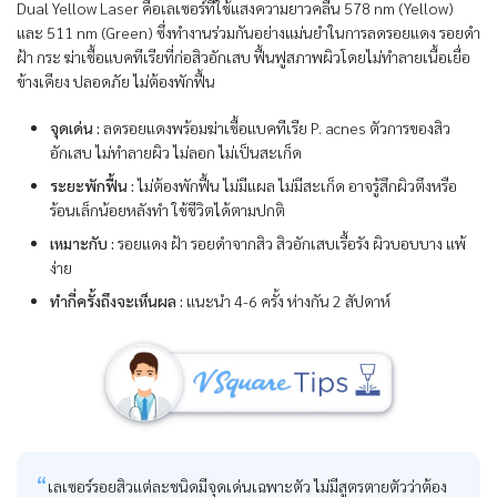
Dual Yellow Laser คือเลเซอร์ที่ใช้แสงความยาวคลื่น 578 nm (Yellow)
และ 511 nm (Green) ซึ่งทำงานร่วมกันอย่างแม่นยำในการลดรอยแดง รอยดำ
ฝ้า กระ ฆ่าเชื้อแบคทีเรียที่ก่อสิวอักเสบ ฟื้นฟูสภาพผิวโดยไม่ทำลายเนื้อเยื่อ
ข้างเคียง ปลอดภัย ไม่ต้องพักฟื้น
จุดเด่น :
ลดรอยแดงพร้อมฆ่าเชื้อแบคทีเรีย P. acnes ตัวการของสิว
อักเสบ ไม่ทำลายผิว ไม่ลอก ไม่เป็นสะเก็ด
ระยะพักฟื้น :
ไม่ต้องพักฟื้น ไม่มีแผล ไม่มีสะเก็ด อาจรู้สึกผิวตึงหรือ
ร้อนเล็กน้อยหลังทำ ใช้ชีวิตได้ตามปกติ
เหมาะกับ :
รอยแดง ฝ้า รอยดำจากสิว สิวอักเสบเรื้อรัง ผิวบอบบาง แพ้
ง่าย
ทำกี่ครั้งถึงจะเห็นผล :
แนะนำ 4-6 ครั้ง ห่างกัน 2 สัปดาห์
เลเซอร์รอยสิวแต่ละชนิดมีจุดเด่นเฉพาะตัว ไม่มีสูตรตายตัวว่าต้อง