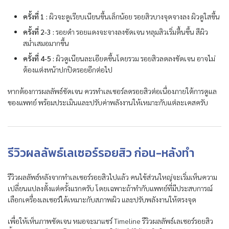
ครั้งที่ 1 :
ผิวจะดูเรียบเนียนขึ้นเล็กน้อย รอยสิวบางจุดจางลง ผิวดูใสขึ้น
ครั้งที่ 2-3 :
รอยดำ รอยแดงจะจางลงชัดเจน หลุมสิวเริ่มตื้นขึ้น สีผิว
สม่ำเสมอมากขึ้น
ครั้งที่ 4-5 :
ผิวดูเนียนละเอียดขึ้นโดยรวม รอยสิวลดลงชัดเจน อาจไม่
ต้องแต่งหน้าปกปิดรอยอีกต่อไป
หากต้องการผลลัพธ์ชัดเจน ควรทำเลเซอร์ลดรอยสิวต่อเนื่องภายใต้การดูแล
ของแพทย์ พร้อมประเมินและปรับค่าพลังงานให้เหมาะกับแต่ละเคสครับ
รีวิวผลลัพธ์เลเซอร์รอยสิว ก่อน-หลังทำ
รีวิวผลลัพธ์หลังจากทำเลเซอร์รอยสิวไปแล้ว คนไข้ส่วนใหญ่จะเริ่มเห็นความ
เปลี่ยนแปลงตั้งแต่ครั้งแรกครับ โดยเฉพาะถ้าทำกับแพทย์ที่มีประสบการณ์
เลือกเครื่องเลเซอร์ได้เหมาะกับสภาพผิว และปรับพลังงานให้ตรงจุด
เพื่อให้เห็นภาพชัดเจน หมอจะมาแชร์ Timeline รีวิวผลลัพธ์เลเซอร์รอยสิว