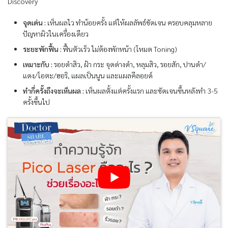
Discovery
จุดเด่น :
เห็นผลไว ทำน้อยครั้ง แต่ให้ผลลัพธ์ชัดเจน ครอบคลุมหลาย
ปัญหาผิวในเครื่องเดียว
ระยะพักฟื้น :
ฟื้นตัวเร็ว ไม่ต้องพักหน้า (โหมด Toning)
เหมาะกับ :
รอยดำสิว, ฝ้า กระ จุดด่างดำ, หลุมสิว, รอยสัก, ปานดำ/
แดง/โอตะ/ฮอริ, แผลเป็นนูน และแผลคีลอยด์
ทำกี่ครั้งถึงจะเห็นผล :
เห็นผลตั้งแต่ครั้งแรก และชัดเจนขึ้นหลังทำ 3-5
ครั้งขึ้นไป