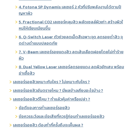
4. Fotona SP Dynamis เลเซอร์ 2 หัวที่ปรับพลังงานได้ตามปั
ญหาผิว
5. Fractional CO2 เลเซอร์หลุมสิว ผลัดเซลล์ผิวเก่า สร้างผิวใ
หม่ให้เรียบเนียนขึ้น
6. Q-Switch Laser ตัวช่วยลดเม็ดสีเฉพาะจุด ลดรอยดำสิว จุ
ดด่างดำแบบปลอดภัย
7. V-Beam เลเซอร์รอยแดงสิว ลดเส้นเลือดฝอยโดยไม่ทำร้าย
ผิว
8. Dual Yellow Laser เลเซอร์ลดรอยแดง ลดผิวอักเสบ พร้อม
ฆ่าเชื้อสิว
เลเซอร์รอยสิวเหมาะกับใคร ? ไม่เหมาะกับใคร ?
เลเซอร์รอยสิวอันตรายไหม ? มีผลข้างเคียงอะไรบ้าง ?
เลเซอร์รอยสิวดีไหม ? ทำแล้วคุ้มค่าหรือเปล่า ?
ข้อดีของการทำเลเซอร์รอยสิว
ข้อควรระวังและข้อเสียที่ควรรู้ก่อนทำเลเซอร์รอยสิว
เลเซอร์รอยสิว ต้องทำกี่ครั้งถึงจะเห็นผล ?