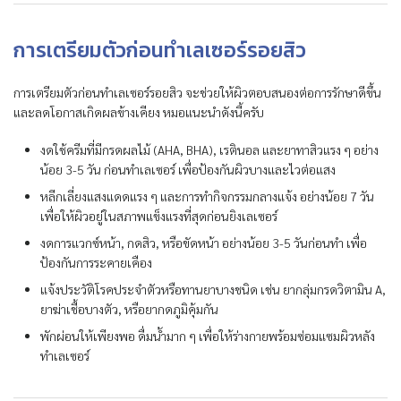
การเตรียมตัวก่อนทำเลเซอร์รอยสิว
การเตรียมตัวก่อนทำเลเซอร์รอยสิว จะช่วยให้ผิวตอบสนองต่อการรักษาดีขึ้น
และลดโอกาสเกิดผลข้างเคียง หมอแนะนำดังนี้ครับ
งดใช้ครีมที่มีกรดผลไม้ (AHA, BHA), เรตินอล และยาทาสิวแรง ๆ อย่าง
น้อย 3-5 วัน ก่อนทำเลเซอร์ เพื่อป้องกันผิวบางและไวต่อแสง
หลีกเลี่ยงแสงแดดแรง ๆ และการทำกิจกรรมกลางแจ้ง อย่างน้อย 7 วัน
เพื่อให้ผิวอยู่ในสภาพแข็งแรงที่สุดก่อนยิงเลเซอร์
งดการแวกซ์หน้า, กดสิว, หรือขัดหน้า อย่างน้อย 3-5 วันก่อนทำ เพื่อ
ป้องกันการระคายเคือง
แจ้งประวัติโรคประจำตัวหรือทานยาบางชนิด เช่น ยากลุ่มกรดวิตามิน A,
ยาฆ่าเชื้อบางตัว, หรือยากดภูมิคุ้มกัน
พักผ่อนให้เพียงพอ ดื่มน้ำมาก ๆ เพื่อให้ร่างกายพร้อมซ่อมแซมผิวหลัง
ทำเลเซอร์