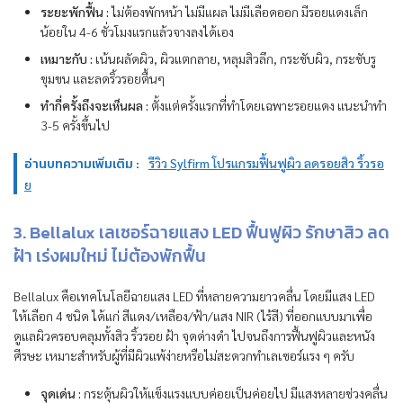
ระยะพักฟื้น :
ไม่ต้องพักหน้า ไม่มีแผล ไม่มีเลือดออก มีรอยแดงเล็ก
น้อยใน 4-6 ชั่วโมงแรกแล้วจางลงได้เอง
เหมาะกับ :
เน้นผลัดผิว, ผิวแตกลาย, หลุมสิวลึก, กระชับผิว, กระชับรู
ขุมขน และลดริ้วรอยตื้นๆ
ทำกี่ครั้งถึงจะเห็นผล :
ตั้งแต่ครั้งแรกที่ทำโดยเฉพาะรอยแดง แนะนำทำ
3-5 ครั้งขึ้นไป
อ่านบทความเพิ่มเติม :
รีวิว Sylfirm โปรแกรมฟื้นฟูผิว ลดรอยสิว ริ้วรอ
ย
3. Bellalux เลเซอร์ฉายแสง LED ฟื้นฟูผิว รักษาสิว ลด
ฝ้า เร่งผมใหม่ ไม่ต้องพักฟื้น
Bellalux คือเทคโนโลยีฉายแสง LED ที่หลายความยาวคลื่น โดยมีแสง LED
ให้เลือก 4 ชนิด ได้แก่ สีแดง/เหลือง/ฟ้า/แสง NIR (ไร้สี) ที่ออกแบบมาเพื่อ
ดูแลผิวครอบคลุมทั้งสิว ริ้วรอย ฝ้า จุดด่างดำ ไปจนถึงการฟื้นฟูผิวและหนัง
ศีรษะ เหมาะสำหรับผู้ที่มีผิวแพ้ง่ายหรือไม่สะดวกทำเลเซอร์แรง ๆ ครับ
จุดเด่น :
กระตุ้นผิวให้แข็งแรงแบบค่อยเป็นค่อยไป มีแสงหลายช่วงคลื่น