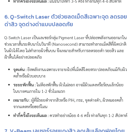
ทำกี่ครั้งถึงจะเห็นผล :
แนะนำให้ทำ 3-5 ครั้ง ห่างกันทุก 4-6 สัปดาห์
6. Q-Switch Laser ตัวช่วยลดเม็ดสีเฉพาะจุด ลดรอย
ดำสิว จุดด่างดำแบบปลอดภัย
Q-Switch Laser เป็นเลเซอร์กลุ่ม Pigment Laser ที่ปล่อยพลังงานออกมาใน
ช่วงเวลาสั้นระดับนาโนวินาที (Nanosecond) สามารถทำลายเม็ดสีที่ผิดปกติ
ในผิวได้โดย ไม่ทำลายผิวชั้นบน จึงเหมาะสำหรับการลดรอยดำ รอยสิว และ
ฝ้าตื้นได้อย่างปลอดภัย
จุดเด่น :
ยิงพลังงานเฉพาะเจาะจงไปที่เม็ดสีโดยตรง ปลอดภัยแม้กับผิว
คล้ำหรือผิวบอบบาง
ระยะพักฟื้น :
ไม่ต้องพักฟื้น ผิวไม่ลอก อาจมีผิวแดงหรือร้อนเล็กน้อย
ในบางคนภายใน 1-2 ชั่วโมงแรก
เหมาะกับ :
ผู้ที่มีรอยดำจากสิวหรือ PIH, กระ, จุดด่างดำ, ผิวหมองคล้ำ
จากแดดหรือฮอร์โมน
ทำกี่ครั้งถึงจะเห็นผล :
ควรทำอย่างน้อย 4-6 ครั้ง ห่างกันทุก 1-2 สัปดาห์
7. V-Beam เลเซอร์รอยแดงสิว ลดเส้นเลือดฝอยโดย