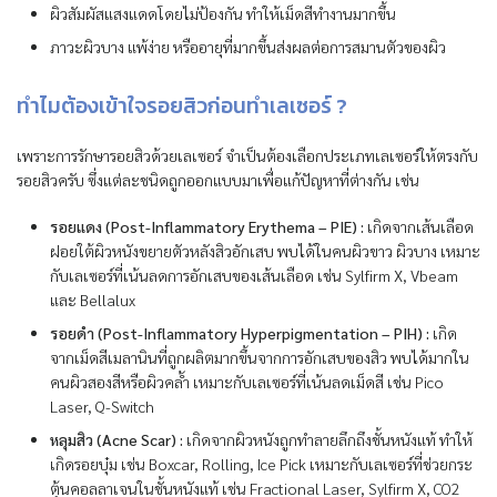
ผิวสัมผัสแสงแดดโดยไม่ป้องกัน ทำให้เม็ดสีทำงานมากขึ้น
ภาวะผิวบาง แพ้ง่าย หรืออายุที่มากขึ้นส่งผลต่อการสมานตัวของผิว
ทำไมต้องเข้าใจรอยสิวก่อนทำเลเซอร์ ?
เพราะการรักษารอยสิวด้วยเลเซอร์ จำเป็นต้องเลือกประเภทเลเซอร์ให้ตรงกับ
รอยสิวครับ ซึ่งแต่ละชนิดถูกออกแบบมาเพื่อแก้ปัญหาที่ต่างกัน เช่น
รอยแดง (Post-Inflammatory Erythema – PIE) :
เกิดจากเส้นเลือด
ฝอยใต้ผิวหนังขยายตัวหลังสิวอักเสบ พบได้ในคนผิวขาว ผิวบาง เหมาะ
กับเลเซอร์ที่เน้นลดการอักเสบของเส้นเลือด เช่น Sylfirm X, Vbeam
และ Bellalux
รอยดำ (Post-Inflammatory Hyperpigmentation – PIH) :
เกิด
จากเม็ดสีเมลานินที่ถูกผลิตมากขึ้นจากการอักเสบของสิว พบได้มากใน
คนผิวสองสีหรือผิวคล้ำ เหมาะกับเลเซอร์ที่เน้นลดเม็ดสี เช่น Pico
Laser, Q-Switch
หลุมสิว (Acne Scar) :
เกิดจากผิวหนังถูกทำลายลึกถึงชั้นหนังแท้ ทำให้
เกิดรอยบุ๋ม เช่น Boxcar, Rolling, Ice Pick เหมาะกับเลเซอร์ที่ช่วยกระ
ตุ้นคอลลาเจนในชั้นหนังแท้ เช่น Fractional Laser, Sylfirm X, CO2