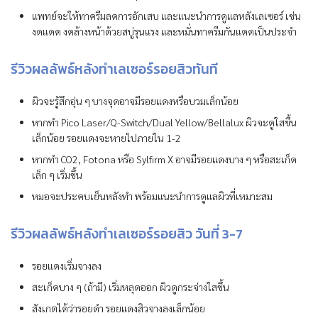
แพทย์จะให้ทาครีมลดการอักเสบ และแนะนำการดูแลหลังเลเซอร์ เช่น
งดแดด งดล้างหน้าด้วยสบู่รุนแรง และหมั่นทาครีมกันแดดเป็นประจำ
รีวิวผลลัพธ์หลังทำเลเซอร์รอยสิวทันที
ผิวจะรู้สึกอุ่น ๆ บางจุดอาจมีรอยแดงหรือบวมเล็กน้อย
หากทำ Pico Laser/Q-Switch/Dual Yellow/Bellalux ผิวจะดูใสขึ้น
เล็กน้อย รอยแดงจะหายไปภายใน 1-2
หากทำ CO2, Fotona หรือ Sylfirm X อาจมีรอยแดงบาง ๆ หรือสะเก็ด
เล็ก ๆ เริ่มขึ้น
หมอจะประคบเย็นหลังทำ พร้อมแนะนำการดูแลผิวที่เหมาะสม
รีวิวผลลัพธ์หลังทำเลเซอร์รอยสิว วันที่ 3-7
รอยแดงเริ่มจางลง
สะเก็ดบาง ๆ (ถ้ามี) เริ่มหลุดออก ผิวดูกระจ่างใสขึ้น
สังเกตได้ว่ารอยดำ รอยแดงสิวจางลงเล็กน้อย