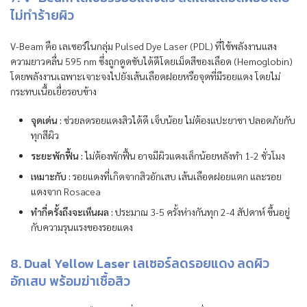
ไม่ทำร้ายผิว
V-Beam คือ เลเซอร์ในกลุ่ม Pulsed Dye Laser (PDL) ที่ใช้พลังงานแสง
ความยาวคลื่น 595 nm ซึ่งถูกดูดซับได้ดีโดยเม็ดสีของเลือด (Hemoglobin)
โดยพลังงานเฉพาะเจาะจงไปยังเส้นเลือดฝอยหรือจุดที่มีรอยแดง โดยไม่
กระทบเนื้อเยื่อรอบข้าง
จุดเด่น :
ช่วยลดรอยแดงสิวได้ดี เจ็บน้อย ไม่ต้องแปะยาชา ปลอดภัยกับ
ทุกสีผิว
ระยะพักฟื้น :
ไม่ต้องพักฟื้น อาจมีผิวแดงเล็กน้อยหลังทำ 1-2 ชั่วโมง
เหมาะกับ :
รอยแดงที่เกิดจากสิวอักเสบ เส้นเลือดฝอยแตก และรอย
แดงจาก Rosacea
ทำกี่ครั้งถึงจะเห็นผล :
ประมาณ 3-5 ครั้งห่างกันทุก 2-4 สัปดาห์ ขึ้นอยู่
กับความรุนแรงของรอยแดง
8. Dual Yellow Laser เลเซอร์ลดรอยแดง ลดผิว
อักเสบ พร้อมฆ่าเชื้อสิว