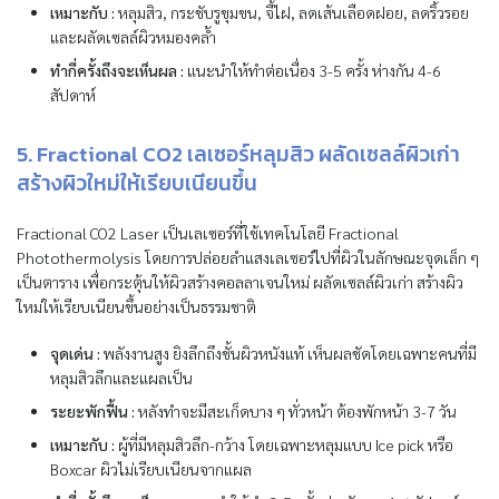
เหมาะกับ :
หลุมสิว, กระชับรูขุมขน, จี้ไฝ, ลดเส้นเลือดฝอย, ลดริ้วรอย
และผลัดเซลล์ผิวหมองคล้ำ
ทำกี่ครั้งถึงจะเห็นผล :
แนะนำให้ทำต่อเนื่อง 3-5 ครั้ง ห่างกัน 4-6
สัปดาห์
5. Fractional CO2 เลเซอร์หลุมสิว ผลัดเซลล์ผิวเก่า
สร้างผิวใหม่ให้เรียบเนียนขึ้น
Fractional CO2 Laser เป็นเลเซอร์ที่ใช้เทคโนโลยี Fractional
Photothermolysis โดยการปล่อยลำแสงเลเซอร์ไปที่ผิวในลักษณะจุดเล็ก ๆ
เป็นตาราง เพื่อกระตุ้นให้ผิวสร้างคอลลาเจนใหม่ ผลัดเซลล์ผิวเก่า สร้างผิว
ใหม่ให้เรียบเนียนขึ้นอย่างเป็นธรรมชาติ
จุดเด่น :
พลังงานสูง ยิงลึกถึงชั้นผิวหนังแท้ เห็นผลชัดโดยเฉพาะคนที่มี
หลุมสิวลึกและแผลเป็น
ระยะพักฟื้น :
หลังทำจะมีสะเก็ดบาง ๆ ทั่วหน้า ต้องพักหน้า 3-7 วัน
เหมาะกับ :
ผู้ที่มีหลุมสิวลึก-กว้าง โดยเฉพาะหลุมแบบ Ice pick หรือ
Boxcar ผิวไม่เรียบเนียนจากแผล