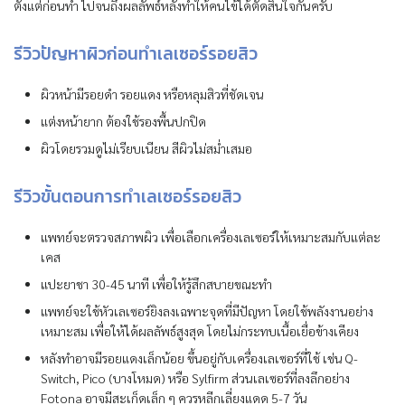
ตั้งแต่ก่อนทำ ไปจนถึงผลลัพธ์หลังทำให้คนไข้ได้ตัดสินใจกันครับ
รีวิวปัญหาผิวก่อนทำเลเซอร์รอยสิว
ผิวหน้ามีรอยดำ รอยแดง หรือหลุมสิวที่ชัดเจน
แต่งหน้ายาก ต้องใช้รองพื้นปกปิด
ผิวโดยรวมดูไม่เรียบเนียน สีผิวไม่สม่ำเสมอ
รีวิวขั้นตอนการทำเลเซอร์รอยสิว
แพทย์จะตรวจสภาพผิว เพื่อเลือกเครื่องเลเซอร์ให้เหมาะสมกับแต่ละ
เคส
แปะยาชา 30-45 นาที เพื่อให้รู้สึกสบายขณะทำ
แพทย์จะใช้หัวเลเซอร์ยิงลงเฉพาะจุดที่มีปัญหา โดยใช้พลังงานอย่าง
เหมาะสม เพื่อให้ได้ผลลัพธ์สูงสุด โดยไม่กระทบเนื้อเยื่อข้างเคียง
หลังทำอาจมีรอยแดงเล็กน้อย ขึ้นอยู่กับเครื่องเลเซอร์ที่ใช้ เช่น Q-
Switch, Pico (บางโหมด) หรือ Sylfirm ส่วนเลเซอร์ที่ลงลึกอย่าง
Fotona อาจมีสะเก็ดเล็ก ๆ ควรหลีกเลี่ยงแดด 5-7 วัน