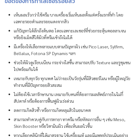
ข้อดีของการทำเลเซอร์รอยสิว
เห็นผลเร็วกว่าใช้ครีม บางเครื่องเริ่มเห็นผลตั้งแต่ครั้งแรกที่ทำ โดย
เฉพาะรอยดำและรอยแดงจากสิว
แก้ปัญหาได้ลึกถึงต้นตอ โดยเฉพาะเลเซอร์ที่ช่วยกระตุ้นคอลลาเจน
หรือยิงเม็ดสีใต้ผิวที่ครีมเข้าถึงไม่ได้
มีเครื่องให้เลือกหลายแบบตามปัญหาผิว เช่น Pico Laser, Sylfirm,
Bellalux, Fotona SP Dynamis ฯลฯ
ช่วยให้ผิวดูเรียบเนียน กระจ่างใสขึ้น สามารถปรับ Texture และรูขุมขน
ไปพร้อมกันได้
เหมาะกับทุกวัย ทุกเพศ ไม่ว่าจะเป็นวัยรุ่นที่มีสิวฮอร์โมน หรือผู้ใหญ่วัย
ทำงานที่มีปัญหารอยสิวสะสม
ไม่ต้องใช้เวลารักษานาน เหมาะกับคนที่ต้องการผลลัพธ์ภายในไม่กี่
สัปดาห์ หรือต้องการฟื้นฟูผิวเร่งด่วน
ลดการเกิดสิวซ้ำ หรือการเกิดหลุมสิวในอนาคต
สามารถทำควบคู่กับการทายา ทาครีม หรือหัตถการอื่น ๆ เช่น Meso,
Skin Booster หรือวิตามินผิว เพื่อเห็นผลไวขึ้น
หากเลือกคลินิกที่ได้มาตรฐาน ใช้เครื่องแท้ และมีแพทย์ประเมินอย่าง