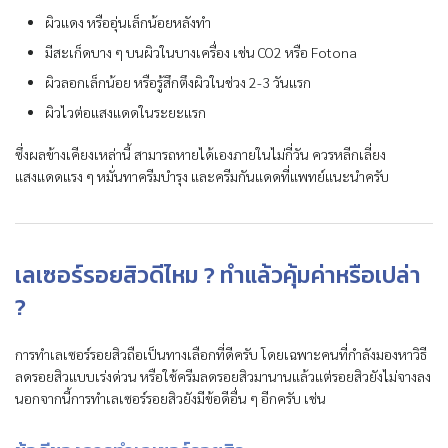
ผิวแดง หรืออุ่นเล็กน้อยหลังทำ
มีสะเก็ดบาง ๆ บนผิวในบางเครื่อง เช่น CO2 หรือ Fotona
ผิวลอกเล็กน้อย หรือรู้สึกตึงผิวในช่วง 2-3 วันแรก
ผิวไวต่อแสงแดดในระยะแรก
ซึ่งผลข้างเคียงเหล่านี้ สามารถหายได้เองภายในไม่กี่วัน ควรหลีกเลี่ยง
แสงแดดแรง ๆ หมั่นทาครีมบำรุง และครีมกันแดดที่แพทย์แนะนำครับ
เลเซอร์รอยสิวดีไหม ? ทำแล้วคุ้มค่าหรือเปล่า
?
การทำเลเซอร์รอยสิวถือเป็นทางเลือกที่ดีครับ โดยเฉพาะคนที่กำลังมองหาวิธี
ลดรอยสิวแบบเร่งด่วน หรือใช้ครีมลดรอยสิวมานานแล้วแต่รอยสิวยังไม่จางลง
นอกจากนี้การทำเลเซอร์รอยสิวยังมีข้อดีอื่น ๆ อีกครับ เช่น