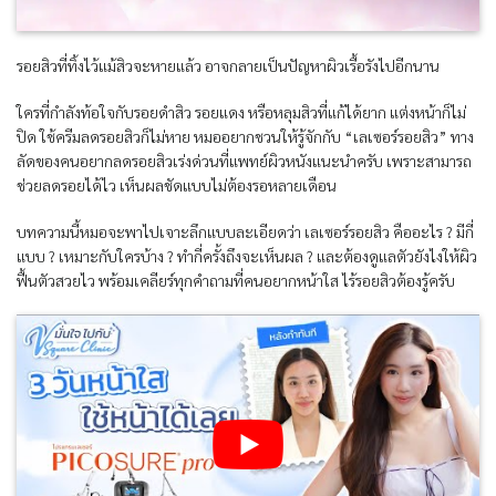
รอยสิวที่ทิ้งไว้แม้สิวจะหายแล้ว อาจกลายเป็นปัญหาผิวเรื้อรังไปอีกนาน
ใครที่กำลังท้อใจกับรอยดำสิว รอยแดง หรือหลุมสิวที่แก้ได้ยาก แต่งหน้าก็ไม่
ปิด ใช้ครีมลดรอยสิวก็ไม่หาย หมออยากชวนให้รู้จักกับ “เลเซอร์รอยสิว” ทาง
ลัดของคนอยากลดรอยสิวเร่งด่วนที่แพทย์ผิวหนังแนะนำครับ เพราะสามารถ
ช่วยลดรอยได้ไว เห็นผลชัดแบบไม่ต้องรอหลายเดือน
บทความนี้หมอจะพาไปเจาะลึกแบบละเอียดว่า เลเซอร์รอยสิว คืออะไร ? มีกี่
แบบ ? เหมาะกับใครบ้าง ? ทำกี่ครั้งถึงจะเห็นผล ? และต้องดูแลตัวยังไงให้ผิว
ฟื้นตัวสวยไว พร้อมเคลียร์ทุกคำถามที่คนอยากหน้าใส ไร้รอยสิวต้องรู้ครับ