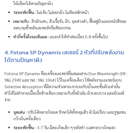
ให้เลือกได้ตามปัญหาผิว
ระยะพักฟื้น :
ไม่เจ็บ ไม่ลอกผิว ไม่ต้องพักหน้า
เหมาะกับ :
สิวอักเสบ, สิวเรื้อรัง, ฝ้า, จุดด่างดำ, ฟื้นฟูผิวและหนังศีรษะ
ลดบวมช้ำหลังเลเซอร์หรือศัลยกรรม
ทำกี่ครั้งถึงจะเห็นผล :
แนะนำให้ทำต่อเนื่อง 5-8 ครั้งขึ้นไป
4. Fotona SP Dynamis เลเซอร์ 2 หัวที่ปรับพลังงาน
ได้ตามปัญหาผิว
Fotona SP Dynamis คือเครื่องเลเซอร์ที่ผสมผสาน Duo Wavelength (ER :
YAG 2940 และ Nd : YAG 1064) ไว้ในเครื่องเดียว ใช้พลังงานเลเซอร์แบบ
Selective Absorption ที่มีความจำเพาะเจาะจงกับน้ำและชั้นผิวเท่านั้น
ทำให้ไม่ทำลายเนื้อเยื่อข้างเคียง เหมาะกับทั้งผิวมัน ผิวบอบบาง และผิวแพ้
ง่าย
จุดเด่น :
ปรับได้หลายโหมด รักษาได้ทั้งหลุมสิว ผิวไม่เรียบ และรูขุมขน
กว้างในครั้งเดียว
ระยะพักฟื้น :
3-7 วัน มีสะเก็ดเล็ก ๆ หลังทำ (เฉพาะบางโหมด)