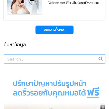
Volnewmer รีวิว เป็นข้อมูลที่หลายคน
ระหว่างทำ และระดับราคาที่ไม่สูงมาก
ค้นหาเพื่อใช้ประกอบการตัดสินใจก่อน
บทความนี้หมอสรุปภาพรวมราคา
ทำหัตถการยกกระชับผิว โดยเฉพาะผู้ที่
โปรแกรม Volnewmer ตั้งแต่ปัจจัยที่มี
ต้องการปรับรูปหน้าให้กระชับ เรียวขึ้น
ผลต่อการคิดราคา ราคาแยกตามจำนวน
และดูอ่อนเยาว์แบบไม่ต้องผ่าตัด
Shot และตำแหน่งที่รักษา
บทความนี้หมอรวบรวมรีวิวผลลัพธ์ ข้อดี
บทความทั้งหมด
และข้อควรรู้ เพื่อช่วยให้เข้าใจก่อน
ตัดสินใจทำมากขึ้นครับ
ค้นหาข้อมูล
Search
for: