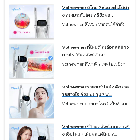
Monopolar RF เหมือนกัน แต่ในความ
Volnewmer ดีไหม ? ช่วยอะไรได้บ้า
เป็นจริง “ผลลัพธ์ที่ได้กลับไม่เหมือน
ง ? เหมาะกับใคร ? รีวิวผล...
กัน” บางคนเน้นผิวฟู แน่น แต่บางคน
Volnewmer ดีไหม ? หากคนไข้กำลัง
เน้นกรอบหน้าชัด ลดเหนียง ซึ่งทั้งหมด
มองหาวิธียกกระชับผิวที่เห็นผลชัดเจน
นี้ขึ้นอยู่กับว่าคนไข้เลือกเครื่องตรงกับ
แต่กังวลเรื่องความเจ็บ เทคโนโลยี
ปัญหาผิวหรือไม่ครับ
Monopolar RF รุ่นใหม่อย่าง
Volnewmer ที่ไหนดี ? เลือกคลินิกอ
Volnewmer คือตัวเลือกที่น่าสนใจมาก
ย่างไร ให้ผลลัพธ์คุ้มค่า...
ครับ เพราะถูกออกแบบมาเพื่อช่วยแก้
Volnewmer ที่ไหนดี ? เทคโนโลยียก
ปัญหาผิวหย่อนคล้อยและกระตุ้นคอล
กระชับผิวที่ช่วยฟื้นฟูความกระชับและ
ลาเจนให้ผิวกลับมาแน่นอิ่มฟูอีกครั้งโดย
ปรับผิวให้ดูแน่นขึ้นอย่างเป็นธรรมชาติ
ไม่ต้องพักฟื้น
ควรเลือกคลินิกอย่างไร ? ให้ปลอดภัย
Volnewmer ราคาเท่าไหร่ ? คิดราค
และได้ผลลัพธ์ตรงตามความคาดหวัง
าอย่างไร กี่ Shot คุ้ม ? พ...
บทความนี้หมอได้รวบรวมเช็กลิสต์ที่ควร
Volnewmer ราคาเท่าไหร่ ? เป็นคำถาม
พิจารณาก่อนทำ เพื่อใช้เป็นแนวทางใน
แรก ๆ ที่หลายคนอยากรู้ก่อนตัดสินใจ
การตัดสินใจครับ
ทำครับ เพราะเป็นเทคโนโลยียกกระชับ
ผิวจากประเทศเกาหลี ที่กำลังได้รับ
Volnewmer รีวิวผลลัพธ์จากเคสจริ
ความนิยมมากขึ้น จากรีวิวเรื่องผลลัพธ์
ง เจ็บไหม ? เห็นผลแค่ไหน ?...
การยกกระชับที่ชัดเจน ความรู้สึกสบาย