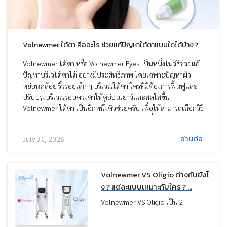
Volnewmer ใต้ตา คืออะไร ช่วยแก้ปัญหาใต้ตาแบบใดได้บ้าง ?
Volnewmer ใต้ตา หรือ Volnewmer Eyes เป็นหนึ่งในวิธีช่วยแก้
ปัญหาบริเวใต้ตาได้ อย่างมีประสิทธิภาพ โดยเฉพาะปัญหาผิว
หย่อนคล้อย ริ้วรอยเล็ก ๆ บริเวณใต้ตา ใครที่มีต้องการฟื้นฟูและ
ปรับปรุงบริเวณรอบดวงตาให้ดูอ่อนเยาว์และสดใสขึ้น
Volnewmer ใต้ตา เป็นอีกหนึ่งตัวช่วยครับ เพื่อให้สามารถเลือกวิธี
แก้ปัญหาใต้ตาได้อย่างเหมาะสม หมอมีข้อมูลเกี่ยวกับการทำ
Volnewmer ใต้ตา มาแนะนำ รวมถึงวิธีอื่น ๆ เพื่อทราบข้อดี ข้อ
อ่านต่อ
July 31, 2026
เสีย ผลลัพธ์ และตัดสินใจเลือกทำได้อย่างเหมาะสม
Volnewmer VS Oligio ต่างกันยังไ
ง ? แต่ละแบบเหมาะกับใคร ? ...
Volnewmer VS Oligio เป็น 2
เทคโนโลยียกกระชับที่ถูกเปรียบเทียบ
กันบ่อยมาก เพราะใช้พลังงานกลุ่ม