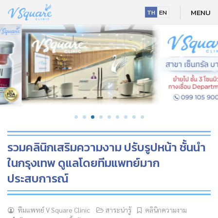
Skip
MENU
TH
EN
to
content
รวมคลินิกเสริมความงาม ปรับรูปหน้า ชั้นนำ
ในกรุงเทพ ดูแลโดยทีมแพทย์มาก
ประสบการณ์
NEW
ทีมแพทย์ V Square Clinic
สาระน่ารู้
คลินิกความงาม
HOT
NEW