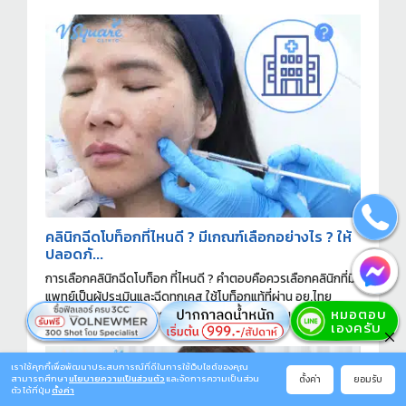
คลินิกฉีดโบท็อกที่ไหนดี ? มีเกณฑ์เลือกอย่างไร ? ให้
ปลอดภั...
การเลือกคลินิกฉีดโบท็อก ที่ไหนดี ? คำตอบคือควรเลือกคลินิกที่มี
แพทย์เป็นผู้ประเมินและฉีดทุกเคส ใช้โบท็อกแท้ที่ผ่าน อย.ไทย
มากกว่าการตัดสินใจจากราคาถูกหรือโปรโมชันเพียงอย่างเดียว
ครับ
เราใช้คุกกี้เพื่อพัฒนาประสบการณ์ที่ดีในการใช้เว็บไซต์ของคุณ
ตั้งค่า
ยอมรับ
สามารถศึกษา
นโยบายความเป็นส่วนตัว
และจัดการความเป็นส่วน
ตัว ได้ที่ปุ่ม
ตั้งค่า