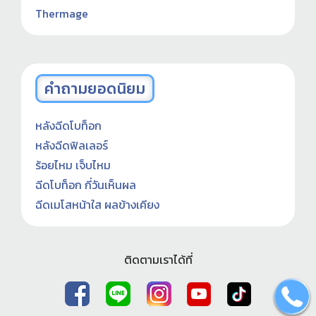
Thermage
คำถามยอดนิยม
หลังฉีดโบท็อก
หลังฉีดฟิลเลอร์
ร้อยไหม เจ็บไหม
ฉีดโบท็อก กี่วันเห็นผล
ฉีดเมโสหน้าใส ผลข้างเคียง
ติดตามเราได้ที่