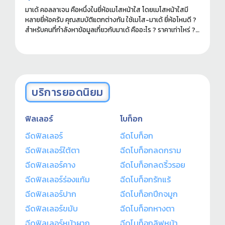
มาเด้ คอลลาเจน คือหนึ่งในยี่ห้อเมโสหน้าใส โดยเมโสหน้าใสมี
หลายยี่ห้อครับ คุณสมบัติแตกต่างกัน ใช้เมโส-มาเด้ ยี่ห้อไหนดี ?
สำหรับคนที่กำลังหาข้อมูลเกี่ยวกับมาเด้ คืออะไร ? ราคาเท่าไหร่ ?
ฉีดที่ไหนดี ? อ่านข้อมูลที่ควรรู้ก่อนทำได้ในบทความนี้ครับ
บริการยอดนิยม
ฟิลเลอร์
โบท็อก
ฉีดฟิลเลอร์
ฉีดโบท็อก
ฉีดฟิลเลอร์ใต้ตา
ฉีดโบท็อกลดกราม
ฉีดฟิลเลอร์คาง
ฉีดโบท็อกลดริ้วรอย
ฉีดฟิลเลอร์ร่องแก้ม
ฉีดโบท็อกรักแร้
ฉีดฟิลเลอร์ปาก
ฉีดโบท็อกปีกจมูก
ฉีดฟิลเลอร์ขมับ
ฉีดโบท็อกหางตา
ฉีดฟิลเลอร์หน้าผาก
ฉีดโบท็อกลิฟหน้า