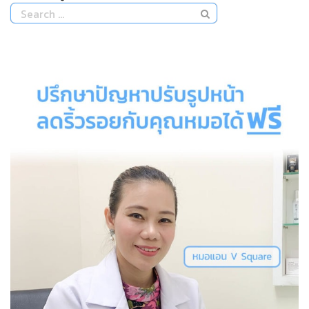
Search
for: