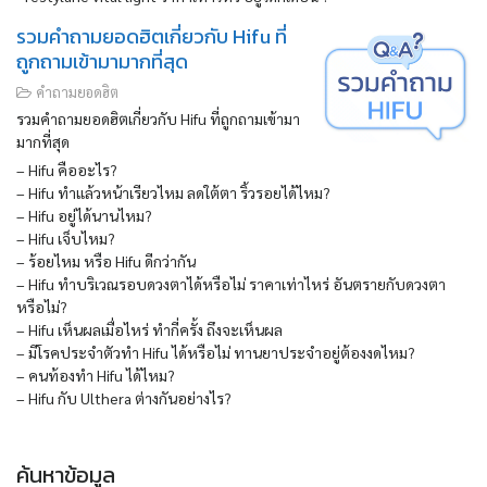
รวมคำถามยอดฮิตเกี่ยวกับ Hifu ที่
ถูกถามเข้ามามากที่สุด
คำถามยอดฮิต
รวมคำถามยอดฮิตเกี่ยวกับ Hifu ที่ถูกถามเข้ามา
มากที่สุด
– Hifu คืออะไร?
– Hifu ทำแล้วหน้าเรียวไหม ลดใต้ตา ริ้วรอยได้ไหม?
– Hifu อยู่ได้นานไหม?
– Hifu เจ็บไหม?
– ร้อยไหม หรือ Hifu ดีกว่ากัน
– Hifu ทำบริเวณรอบดวงตาได้หรือไม่ ราคาเท่าไหร่ อันตรายกับดวงตา
หรือไม่?
– Hifu เห็นผลเมื่อไหร่ ทำกี่ครั้ง ถึงจะเห็นผล
– มีโรคประจำตัวทำ Hifu ได้หรือไม่ ทานยาประจำอยู่ต้องงดไหม?
– คนท้องทำ Hifu ได้ไหม?
– Hifu กับ Ulthera ต่างกันอย่างไร?
ค้นหาข้อมูล