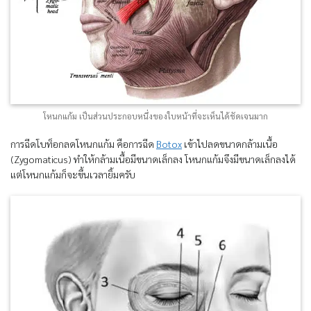
โหนกแก้ม เป็นส่วนประกอบหนึ่งของใบหน้าที่จะเห็นได้ชัดเจนมาก
การฉีดโบท็อกลดโหนกแก้ม คือการฉีด
Botox
เข้าไปลดขนาดกล้ามเนื้อ
(Zygomaticus) ทำให้กล้ามเนื้อมีขนาดเล็กลง โหนกแก้มจึงมีขนาดเล็กลงได้
แต่โหนกแก้มก็จะขึ้นเวลายิ้มครับ