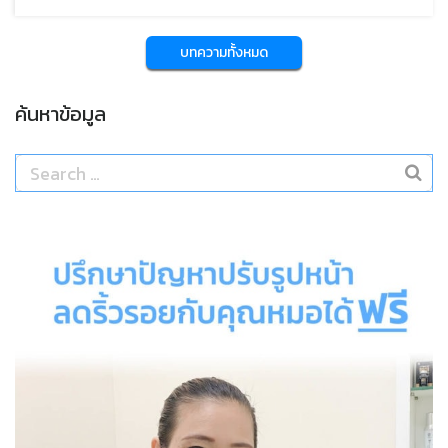
ต้องการปรับรูปหน้าให้กระชับ เรียวขึ้น
ผลต่อการคิดราคา ราคาแยกตามจำนวน
และดูอ่อนเยาว์แบบไม่ต้องผ่าตัด
Shot และตำแหน่งที่รักษา
บทความนี้หมอรวบรวมรีวิวผลลัพธ์ ข้อดี
บทความทั้งหมด
และข้อควรรู้ เพื่อช่วยให้เข้าใจก่อน
ตัดสินใจทำมากขึ้นครับ
ค้นหาข้อมูล
Search
for: