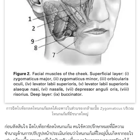
การฉีดโบท็อกลดโหนกแก้มลดได้เฉพาะในส่วนของกล้ามเนื้อ Zygomaticus บริเวณ
โหนกแก้มที่มีขนาดใหญ่
ก่อนตัดสินใจ ฉีดโบท็อกซ์ลดโหนกแก้ม คนไข้ควรปรึกษาหมอที่มีความ
ชำนาญด้านการปรับรูปหน้าประเมินก่อนว่าโหนกแก้มที่ใหญ่นั้นเกิดจากอะไร