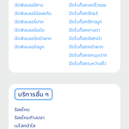
ฉีดฟิลเลอร์คาง
ฉีดโบท็อกลดริ้วรอย
ฉีดฟิลเลอร์ร่องแก้ม
ฉีดโบท็อกรักแร้
ฉีดฟิลเลอร์ปาก
ฉีดโบท็อกปีกจมูก
ฉีดฟิลเลอร์ขมับ
ฉีดโบท็อกหางตา
ฉีดฟิลเลอร์หน้าผาก
ฉีดโบท็อกลิฟหน้า
ฉีดฟิลเลอร์จมูก
ฉีดโบท็อกหน้าผาก
ฉีดโบท็อกยกมุมปาก
ฉีดโบท็อกระหว่างคิ้ว
บริการอื่น ๆ
ร้อยไหม
ร้อยไหมก้างปลา
เมโสหน้าใส