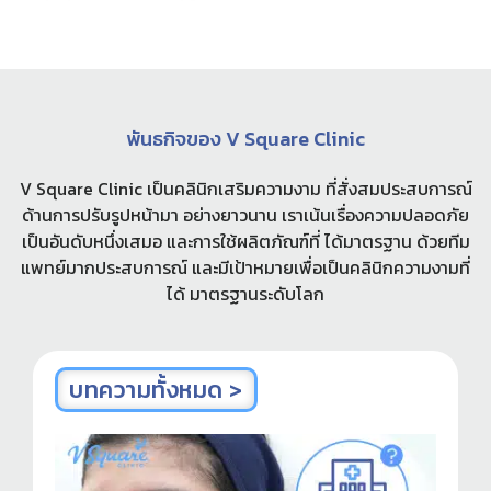
พันธกิจของ V Square Clinic
V Square Clinic เป็นคลินิกเสริมความงาม ที่สั่งสมประสบการณ์
ด้านการปรับรูปหน้ามา อย่างยาวนาน เราเน้นเรื่องความปลอดภัย
เป็นอันดับหนึ่งเสมอ และการใช้ผลิตภัณฑ์ที่ ได้มาตรฐาน ด้วยทีม
แพทย์มากประสบการณ์ และมีเป้าหมายเพื่อเป็นคลินิกความงามที่
ได้ มาตรฐานระดับโลก
บทความทั้งหมด >