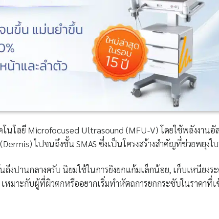
คโนโลยี Microfocused Ultrasound (MFU-V) โดยใช้พลังงานอั
แท้ (Dermis) ไปจนถึงชั้น SMAS ซึ่งเป็นโครงสร้างสำคัญที่ช่วยพยุงใ
้นถึงปานกลางครับ นิยมใช้ในการยิงยกแก้มเล็กน้อย, เก็บเหนียงระ
ย เหมาะกับผู้ที่ผิวตกหรืออยากเริ่มทำหัตถการยกกระชับในราคาที่เข