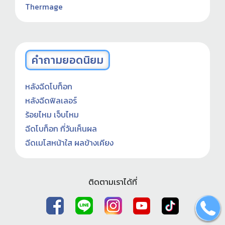
Thermage
คำถามยอดนิยม
หลังฉีดโบท็อก
หลังฉีดฟิลเลอร์
ร้อยไหม เจ็บไหม
ฉีดโบท็อก กี่วันเห็นผล
ฉีดเมโสหน้าใส ผลข้างเคียง
ติดตามเราได้ที่