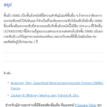
สรุป
ชั้นผิว SMAS เป็นชั้นผิวหนังที่มีความสำคัญไม่แพ้ชั้นอื่น ๆ ถ้าหากเราต้องการ
ยกกระชับหน้าให้เห็นผล ก็จำเป็นที่จะต้องยกกระชับให้ลงลึกถึงผิวชั้น SMAS
ซึ่งเครื่องมือยกกระชับที่สามารถลงลึกถึงชั้นผิวหนังนี้ได้คือ Ulthera ที่ใช้คลื่น
ULTRASOUND ที่มีความถี่สูงแบบเฉพาะเจาะจงส่งตรงไปยังชั้น SMAS เน้นยก
กระชับผิว แก้ปัญหาความหย่อนคล้อย เหมาะกับคนที่มีชั้นไขมันน้อย คง
ผลลัพธ์อยู่ได้ประมาณ 1 ปี
อ้างอิง
Anatomy, Skin, Superficial Musculoaponeurotic System (SMAS)
Fascia
Zackary B. Whitney; Megha Jain; Patrick M. Zito.
สำหรับผู้อ่านทุกท่านที่มีข้อสงสัยเพิ่มเติม ทีมแพทย์
V Square Clinic
ทุก