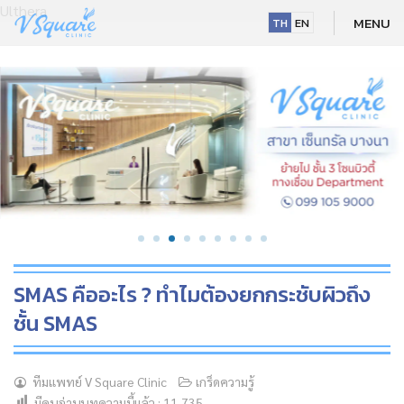
Ulthera
MENU
TH
EN
SMAS คืออะไร ? ทำไมต้องยกกระชับผิวถึง
ชั้น SMAS
NEW
ทีมแพทย์ V Square Clinic
เกร็ดความรู้
HOT
มีคนอ่านบทความนี้แล้ว :
11,735
NEW