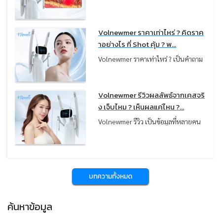
กระชับผิวที่ช่วยฟื้นฟูความกระชับและ
ลาเจนให้ผิวกลับมาแน่นอิ่มฟูอีกครั้งโดย
ปรับผิวให้ดูแน่นขึ้นอย่างเป็นธรรมชาติ
ไม่ต้องพักฟื้น
ควรเลือกคลินิกอย่างไร ? ให้ปลอดภัย
Volnewmer ราคาเท่าไหร่ ? คิดราค
และได้ผลลัพธ์ตรงตามความคาดหวัง
าอย่างไร กี่ Shot คุ้ม ? พ...
บทความนี้หมอได้รวบรวมเช็กลิสต์ที่ควร
Volnewmer ราคาเท่าไหร่ ? เป็นคำถาม
พิจารณาก่อนทำ เพื่อใช้เป็นแนวทางใน
แรก ๆ ที่หลายคนอยากรู้ก่อนตัดสินใจ
การตัดสินใจครับ
ทำครับ เพราะเป็นเทคโนโลยียกกระชับ
ผิวจากประเทศเกาหลี ที่กำลังได้รับ
Volnewmer รีวิวผลลัพธ์จากเคสจริ
ความนิยมมากขึ้น จากรีวิวเรื่องผลลัพธ์
ง เจ็บไหม ? เห็นผลแค่ไหน ?...
การยกกระชับที่ชัดเจน ความรู้สึกสบาย
Volnewmer รีวิว เป็นข้อมูลที่หลายคน
ระหว่างทำ และระดับราคาที่ไม่สูงมาก
ค้นหาเพื่อใช้ประกอบการตัดสินใจก่อน
บทความนี้หมอสรุปภาพรวมราคา
ทำหัตถการยกกระชับผิว โดยเฉพาะผู้ที่
โปรแกรม Volnewmer ตั้งแต่ปัจจัยที่มี
ต้องการปรับรูปหน้าให้กระชับ เรียวขึ้น
ผลต่อการคิดราคา ราคาแยกตามจำนวน
และดูอ่อนเยาว์แบบไม่ต้องผ่าตัด
Shot และตำแหน่งที่รักษา
บทความนี้หมอรวบรวมรีวิวผลลัพธ์ ข้อดี
บทความทั้งหมด
และข้อควรรู้ เพื่อช่วยให้เข้าใจก่อน
ตัดสินใจทำมากขึ้นครับ
ค้นหาข้อมูล