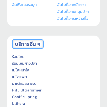
ฉีดฟิลเลอร์จมูก
ฉีดโบท็อกหน้าผาก
ฉีดโบท็อกยกมุมปาก
ฉีดโบท็อกระหว่างคิ้ว
บริการอื่น ๆ
ร้อยไหม
ร้อยไหมก้างปลา
เมโสหน้าใส
เมโสแฟต
มาเด้คอลลาเจน
Hifu Ultraformer III
CoolSculpting
Ulthera