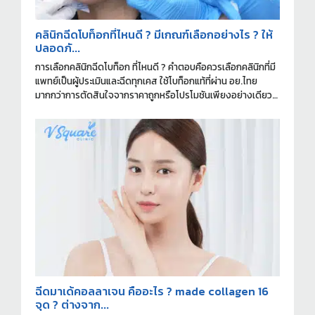
คลินิกฉีดโบท็อกที่ไหนดี ? มีเกณฑ์เลือกอย่างไร ? ให้
ปลอดภั...
การเลือกคลินิกฉีดโบท็อก ที่ไหนดี ? คำตอบคือควรเลือกคลินิกที่มี
แพทย์เป็นผู้ประเมินและฉีดทุกเคส ใช้โบท็อกแท้ที่ผ่าน อย.ไทย
มากกว่าการตัดสินใจจากราคาถูกหรือโปรโมชันเพียงอย่างเดียว
ครับ
ฉีดมาเด้คอลลาเจน คืออะไร ? made collagen 16
จุด ? ต่างจาก...