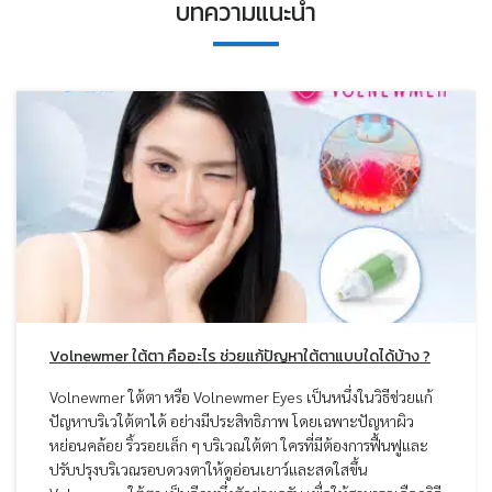
บทความแนะนำ
Volnewmer ใต้ตา คืออะไร ช่วยแก้ปัญหาใต้ตาแบบใดได้บ้าง ?
Volnewmer ใต้ตา หรือ Volnewmer Eyes เป็นหนึ่งในวิธีช่วยแก้
ปัญหาบริเวใต้ตาได้ อย่างมีประสิทธิภาพ โดยเฉพาะปัญหาผิว
หย่อนคล้อย ริ้วรอยเล็ก ๆ บริเวณใต้ตา ใครที่มีต้องการฟื้นฟูและ
ปรับปรุงบริเวณรอบดวงตาให้ดูอ่อนเยาว์และสดใสขึ้น