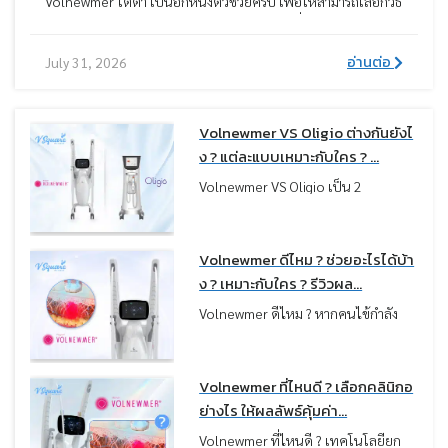
Volnewmer ใต้ตา เป็นอีกหนึ่งตัวช่วยครับ เพื่อให้สามารถเลือกวิธี
แก้ปัญหาใต้ตาได้อย่างเหมาะสม หมอมีข้อมูลเกี่ยวกับการทำ
Volnewmer ใต้ตา มาแนะนำ รวมถึงวิธีอื่น ๆ เพื่อทราบข้อดี ข้อ
อ่านต่อ
July 31, 2026
เสีย ผลลัพธ์ และตัดสินใจเลือกทำได้อย่างเหมาะสม
Volnewmer VS Oligio ต่างกันยังไ
ง ? แต่ละแบบเหมาะกับใคร ? ...
Volnewmer VS Oligio เป็น 2
เทคโนโลยียกกระชับที่ถูกเปรียบเทียบ
กันบ่อยมาก เพราะใช้พลังงานกลุ่ม
Monopolar RF เหมือนกัน แต่ในความ
Volnewmer ดีไหม ? ช่วยอะไรได้บ้า
เป็นจริง “ผลลัพธ์ที่ได้กลับไม่เหมือน
ง ? เหมาะกับใคร ? รีวิวผล...
กัน” บางคนเน้นผิวฟู แน่น แต่บางคน
Volnewmer ดีไหม ? หากคนไข้กำลัง
เน้นกรอบหน้าชัด ลดเหนียง ซึ่งทั้งหมด
มองหาวิธียกกระชับผิวที่เห็นผลชัดเจน
นี้ขึ้นอยู่กับว่าคนไข้เลือกเครื่องตรงกับ
แต่กังวลเรื่องความเจ็บ เทคโนโลยี
ปัญหาผิวหรือไม่ครับ
Monopolar RF รุ่นใหม่อย่าง
Volnewmer ที่ไหนดี ? เลือกคลินิกอ
Volnewmer คือตัวเลือกที่น่าสนใจมาก
ย่างไร ให้ผลลัพธ์คุ้มค่า...
ครับ เพราะถูกออกแบบมาเพื่อช่วยแก้
Volnewmer ที่ไหนดี ? เทคโนโลยียก
ปัญหาผิวหย่อนคล้อยและกระตุ้นคอล