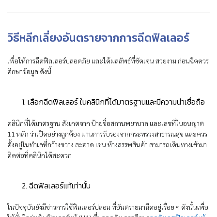
วิธีหลีกเลี่ยงอันตรายจากการฉีดฟิลเลอร์
เพื่อให้การฉีดฟิลเลอร์ปลอดภัย และได้ผลลัพธ์ที่ชัดเจน สวยงาม ก่อนฉีดควร
ศึกษาข้อมูล ดังนี้
1. เลือกฉีดฟิลเลอร์ ในคลินิกที่ได้มาตรฐานและมีความน่าเชื่อถือ
คลินิกที่ได้มาตรฐาน สังเกตจาก ป้ายชื่อสถานพยาบาล และเลขที่ใบอนญาต
11 หลัก ว่าเปิดอย่างถูกต้อง ผ่านการรับรองจากกระทรวงสาธารณสุข และควร
ตั้งอยู่ในทำเลที่กว้างขวาง สะอาด เช่น ห้างสรรพสินค้า สามารถเดินทางเข้ามา
ติดต่อที่คลินิกได้สะดวก
2. ฉีดฟิลเลอร์แท้เท่านั้น
ในปัจจุบันยังมีข่าวการใช้ฟิลเลอร์ปลอม ที่อันตรายมาฉีดอยู่เรื่อย ๆ ดังนั้นเพื่อ