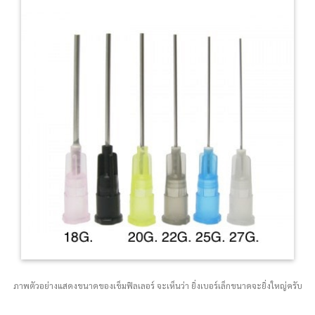
ภาพตัวอย่างแสดงขนาดของเข็มฟิลเลอร์ จะเห็นว่า ยิ่งเบอร์เล็กขนาดจะยิ่งใหญ่ครับ