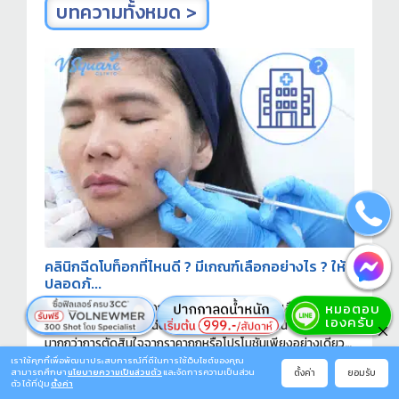
บทความทั้งหมด >
คลินิกฉีดโบท็อกที่ไหนดี ? มีเกณฑ์เลือกอย่างไร ? ให้
ปลอดภั...
การเลือกคลินิกฉีดโบท็อก ที่ไหนดี ? คำตอบคือควรเลือกคลินิกที่มี
แพทย์เป็นผู้ประเมินและฉีดทุกเคส ใช้โบท็อกแท้ที่ผ่าน อย.ไทย
มากกว่าการตัดสินใจจากราคาถูกหรือโปรโมชันเพียงอย่างเดียว
ครับ
เราใช้คุกกี้เพื่อพัฒนาประสบการณ์ที่ดีในการใช้เว็บไซต์ของคุณ
ตั้งค่า
ยอมรับ
สามารถศึกษา
นโยบายความเป็นส่วนตัว
และจัดการความเป็นส่วน
ตัว ได้ที่ปุ่ม
ตั้งค่า