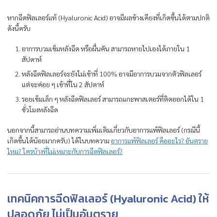
หากฉีดฟิลเลอร์แท้ (Hyaluronic Acid) อาจมีผลข้างเคียงที่เกิดขึ้นได้ตามปกติ
ดังนี้ครับ
อาการบวมเข็มหลังฉีด หรือผื่นคัน สามารถหายไปเองได้ภายใน 1
สัปดาห์
หลังฉีดฟิลเลอร์จะยังไม่เข้าที่ 100% อาจมีอาการบวมจากตัวฟิลเลอร์
แต่จะค่อย ๆ เข้าที่ใน 2 สัปดาห์
รอยเข็มเล็ก ๆ หลังฉีดฟิลเลอร์ สามารถแกะพาสเตอร์ที่ติดออกได้ใน 1
ชั่วโมงหลังฉีด
นอกจากนี้สามารถอ่านบทความเพิ่มเติมเกี่ยวกับอาการแพ้ฟิลเลอร์ (กรณีนี้
เกิดขึ้นได้น้อยมากครับ) ได้ในบทความ
อาการแพ้ฟิลเลอร์ คืออะไร? อันตราย
ไหม? ใครบ้างที่ไม่เหมาะกับการฉีดฟิลเลอร์?
เทคนิคการฉีดฟิลเลอร์ (Hyaluronic Acid) ให้
ปลอดภัย ไม่เป็นอันตราย