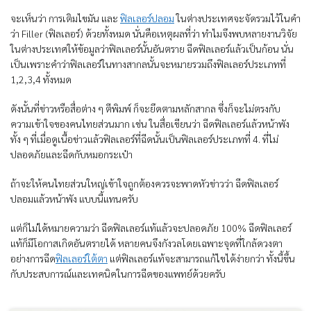
จะเห็นว่า การเติมไขมัน และ
ฟิลเลอร์ปลอม
ในต่างประเทศจะจัดรวมไว้ในคำ
ว่า Filler (ฟิลเลอร์) ด้วยทั้งหมด นั่นคือเหตุผลที่ว่า ทำไมจึงพบหลายงานวิจัย
ในต่างประเทศให้ข้อมูลว่าฟิลเลอร์นั้นอันตราย ฉีดฟิลเลอร์แล้วเป็นก้อน นั่น
เป็นเพราะคำว่าฟิลเลอร์ในทางสากลนั้นจะหมายรวมถึงฟิลเลอร์ประเภทที่
1,2,3,4 ทั้งหมด
ดังนั้นที่ข่าวหรือสื่อต่าง ๆ ตีพิมพ์ ก็จะยึดตามหลักสากล ซึ่งก็จะไม่ตรงกับ
ความเข้าใจของคนไทยส่วนมาก เช่น ในสื่อเขียนว่า ฉีดฟิลเลอร์แล้วหน้าพัง
ทั้ง ๆ ที่เมื่อดูเนื้อข่าวแล้วฟิลเลอร์ที่ฉีดนั้นเป็นฟิลเลอร์ประเภทที่ 4. ที่ไม่
ปลอดภัยและฉีดกับหมอกระเป๋า
ถ้าจะให้คนไทยส่วนใหญ่เข้าใจถูกต้องควรจะพาดหัวข่าวว่า ฉีดฟิลเลอร์
ปลอมแล้วหน้าพัง แบบนี้แทนครับ
แต่ก็ไม่ได้หมายความว่า ฉีดฟิลเลอร์แท้แล้วจะปลอดภัย 100% ฉีดฟิลเลอร์
แท้ก็มีโอกาสเกิดอันตรายได้ หลายคนจึงกังวลโดยเฉพาะจุดที่ใกล้ดวงตา
อย่างการฉีด
ฟิลเลอร์ใต้ตา
แต่ฟิลเลอร์แท้จะสามารถแก้ไขได้ง่ายกว่า ทั้งนี้ขึ้น
กับประสบการณ์และเทคนิคในการฉีดของแพทย์ด้วยครับ