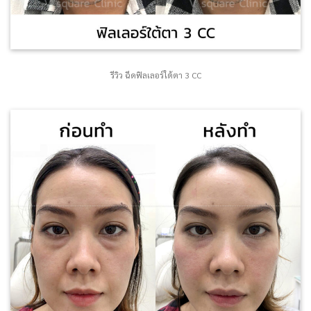
รีวิว ฉีดฟิลเลอร์ใต้ตา 3 CC