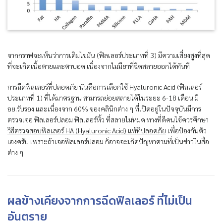
จากกราฟจะเห็นว่าการเติมไขมัน (ฟิลเลอร์ประเภทที่ 3) มีความเสี่ยงสูงที่สุด
ที่จะเกิดเนื้อตายและตาบอด เนื่องจากไม่มียาที่ฉีดสลายออกได้ทันที
การฉีดฟิลเลอร์ที่ปลอดภัย นั่นคือการเลือกใช้ Hyaluronic Acid (ฟิลเลอร์
ประเภทที่ 1) ที่ได้มาตรฐาน สามารถย่อยสลายได้ในระยะ 6-18 เดือน มี
อย.รับรอง และเนื่องจาก 60% ของคลินิกต่าง ๆ ที่เปิดอยู่ในปัจจุบันมีการ
ตรวจเจอ ฟิลเลอร์ปลอม ฟิลเลอร์หิ้ว ที่สลายไม่หมด ทางที่ดีคนไข้ควรศึกษา
วิธีตรวจสอบฟิลเลอร์ HA (Hyaluronic Acid) แท้ที่ปลอดภัย
เพื่อป้องกันตัว
เองครับ เพราะถ้าเจอฟิลเลอร์ปลอม ก็อาจจะเกิดปัญหาตามที่เป็นข่าวในสื่อ
ต่าง ๆ
ผลข้างเคียงจากการฉีดฟิลเลอร์ ที่ไม่เป็น
อันตราย