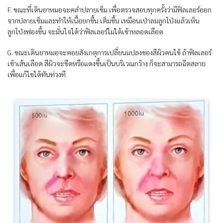
F. ขณะที่เดินยาหมอจะคลำปลายเข็ม เพื่อตรวจสอบทุกครั้งว่ามีฟิลเลอร์ออก
จากปลายเข็มและทำให้เนื้อยกขึ้น เต็มขึ้น เหมือนเป่าลมลูกโป่งแล้วเห็น
ลูกโป่งฟองขึ้น จะมั่นใจได้ว่าฟิลเลอร์ไม่ได้เข้าหลอดเลือด
G. ขณะเดินยาหมอจะคอยสังเกตุการเปลี่ยนแปลงของสีผิวคนไข้ ถ้าฟิลเลอร์
เข้าเส้นเลือด สีผิวจะซีดหรือแดงขึ้นเป็นบริเวณกว้าง ก็จะสามารถฉีดสลาย
เพื่อแก้ไขได้ทันท่วงที