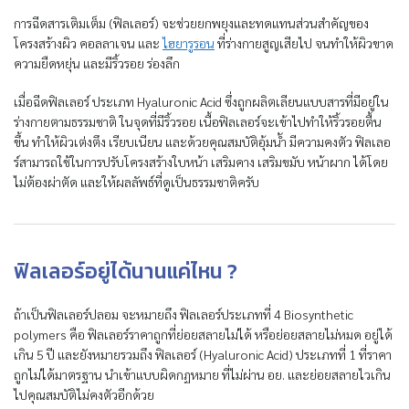
การฉีดสารเติมเต็ม (ฟิลเลอร์) จะช่วยยกพยุงและทดแทนส่วนสำคัญของ
โครงสร้างผิว คอลลาเจน และ
ไฮยารูรอน
ที่ร่างกายสูญเสียไป จนทำให้ผิวขาด
ความยืดหยุ่น และมีริ้วรอย ร่องลึก
เมื่อฉีดฟิลเลอร์ ประเภท Hyaluronic Acid ซึ่งถูกผลิตเลียนแบบสารที่มีอยู่ใน
ร่างกายตามธรรมชาติ ในจุดที่มีริ้วรอย เนื้อฟิลเลอร์จะเข้าไปทำให้ริ้วรอยตื้น
ขึ้น ทำให้ผิวเต่งตึง เรียบเนียน และด้วยคุณสมบัติอุ้มน้ำ มีความคงตัว ฟิลเลอ
ร์สามารถใช้ในการปรับโครงสร้างใบหน้า เสริมคาง เสริมขมับ หน้าผาก ได้โดย
ไม่ต้องผ่าตัด และให้ผลลัพธ์ที่ดูเป็นธรรมชาติครับ
ฟิลเลอร์อยู่ได้นานแค่ไหน ?
ถ้าเป็นฟิลเลอร์ปลอม จะหมายถึง ฟิลเลอร์ประเภทที่ 4 Biosynthetic
polymers คือ ฟิลเลอร์ราคาถูกที่ย่อยสลายไม่ได้ หรือย่อยสลายไม่หมด อยู่ได้
เกิน 5 ปี และยังหมายรวมถึง ฟิลเลอร์ (Hyaluronic Acid) ประเภทที่ 1 ที่ราคา
ถูกไม่ได้มาตรฐาน นำเข้าแบบผิดกฏหมาย ที่ไม่ผ่าน อย. และย่อยสลายไวเกิน
ไปคุณสมบัติไม่คงตัวอีกด้วย