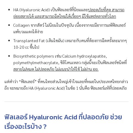
HA (Hyaluronic Acid) เป็นฟิลเลอร์ที่นิยมและ
ปลอดภัยที่สุด สามารถ
ย่อยสลายได้ และสามารถฉีดใหม่ได้เรื่อยๆ มีใช้แพร่หลายทั่วโลก
Collagen จากสัตว์ ไม่นิยมในปัจจุบัน เนื่องจากจะมีอาการแพ้ฟิลเลอร์
แพ้บวมแดงได้ง่าย
Transplanted Fat (เติมไขมัน) เหมาะกับคนที่ต้องการฉีดครั้งละมากๆ
10-20 cc ขึ้นไป
Biosynthetic polymers เช่น Calcium hydroxylapatite,
polymethylmethacrylate, ซิลิโคนเหลว กลุ่มนี้จะเป็นฟิลเลอร์ชนิดที่
สลายไม่หมด ไม่ปลอดภัย ไม่แนะนำให้ใช้ ไม่ผ่าน อย.
แต่คำว่า “ฟิลเลอร์” ที่คนไทยส่วนใหญ่เข้าใจและที่หมอในประเทศไทยกล่าว
ถึง จะหมายถึง HA (Hyaluronic Acid) ในข้อ 1 นั่นคือ ฟิลเลอร์แท้ที่ปลอดภัย
ฟิลเลอร์ Hyaluronic Acid ที่ปลอดภัย ช่วย
เรื่องอะไรบ้าง ?