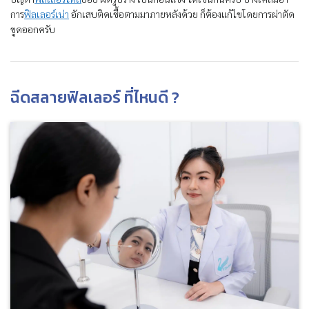
การ
ฟิลเลอร์เน่า
อักเสบติดเชื้อตามมาภายหลังด้วย ก็ต้องแก้ไขโดยการผ่าตัด
ขูดออกครับ
ฉีดสลายฟิลเลอร์ ที่ไหนดี ?