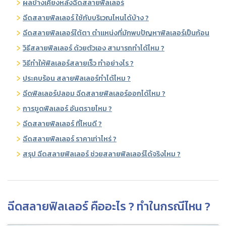
ผลข้างเคียงหลังฉีดสลายฟิลเลอร์
ฉีดสลายฟิลเลอร์ ใช้กับบริเวณไหนได้บ้าง ?
ฉีดสลายฟิลเลอร์ใต้ตา ตำแหน่งที่มักพบปัญหาฟิลเลอร์เป็นก้อน
วิธีสลายฟิลเลอร์ ด้วยตัวเอง สามารถทำได้ไหม ?
วิธีทําให้ฟิลเลอร์สลายเร็ว ทำอย่างไร ?
ประคบร้อน สลายฟิลเลอร์ทำได้ไหม ?
ฉีดฟิลเลอร์ปลอม ฉีดสลายฟิลเลอร์ออกได้ไหม ?
การขูดฟิลเลอร์ อันตรายไหม ?
ฉีดสลายฟิลเลอร์ ที่ไหนดี ?
ฉีดสลายฟิลเลอร์ ราคาเท่าไหร่ ?
สรุป ฉีดสลายฟิลเลอร์ ช่วยสลายฟิลเลอร์ได้จริงไหม ?
ฉีดสลายฟิลเลอร์ คืออะไร ? ทำในกรณีไหน ?