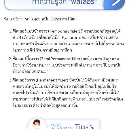
ฟิลเลอร์สามารถแบ่งออกเป็น 3 ประเภท ได้แก่
ฟิลเลอร์แบบชั่วคราว (Temporary filler)
มีความปลอดภัยสูง อยู่ได้
6-24 เดือน มีกรดไฮยาลูโรนิก (Hyaluronic Acid หรือ HA) เป็นส่วน
ประกอบหลัก ฉีดแล้วสามารถสลายได้เองตามธรรมชาติ ไม่ทิ้งสารตกค้าง
ในร่างกาย จึงได้รับความนิยมมากที่สุด
ฟิลเลอร์กึ่งถาวร (Semi Permanent filler)
จะมีความคงตัวสูง และ
มีอายุการใช้งานนานกว่าแบบชั่วคราว แต่ฉีดไปนาน ๆ อาจมีปัญหาเป็น
ก้อนหรืออักเสบตามมา
ฟิลเลอร์ถาวร (Permanent filler)
ปัจจุบันไม่ได้รับความนิยม และ
หมอส่วนใหญ่ไม่แนะนำให้ฉีดครับ เพราะฉีดแล้วจะฝังอยู่ในชั้นผิว
ตลอดไป เสี่ยงต่อการเกิดการอักเสบ หรือการผิดรูปของใบหน้า ซึ่งไม่
สามารถสลายไปเองได้ ไม่มียาฉีดสลายฟิลเลอร์ และจะเกิดผลข้างเคียง
ในระยะยาว ต้องผ่าตัดหรือขูดออกเท่านั้น