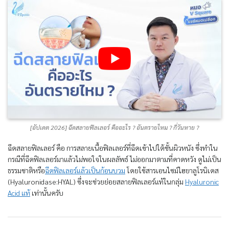
[อัปเดต 2026] ฉีดสลายฟิลเลอร์ คืออะไร ? อันตรายไหม ? กี่วันหาย ?
ฉีดสลายฟิลเลอร์ คือ การสลายเนื้อฟิลเลอร์ที่ฉีดเข้าไปใต้ชั้นผิวหนัง ซึ่งทำใน
กรณีที่ฉีดฟิลเลอร์มาแล้วไม่พอใจในผลลัพธ์ ไม่ออกมาตามที่คาดหวัง ดูไม่เป็น
ธรรมชาติหรือ
ฉีดฟิลเลอร์แล้วเป็นก้อนบวม
โดยใช้สารเอนไซม์ไฮยาลูโรนิเดส
(Hyaluronidase:HYAL) ซึ่งจะช่วยย่อยสลายฟิลเลอร์แท้ในกลุ่ม
Hyaluronic
Acid แท้
เท่านั้นครับ