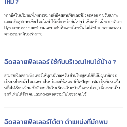
ไหม ?
หากฉีดในปริมาณที่เหมาะสม หลังฉีดสลายฟิลเลอร์ผิวจะค่อย ๆ ปรับสภาพ
และกลับสู่สภาพเดิม โดยไม่ทำให้เหี่ยวหรือย่นไปกว่าเดิมครับ เนื่องจากตัวยา
Hyaluronidase จะทำงานเฉพาะกับฟิลเลอร์เท่านั้น ไม่ได้ทำลายคอลลาเจน
ตามธรรมชาติของร่างกาย
ฉีดสลายฟิลเลอร์ ใช้กับบริเวณไหนได้บ้าง ?
สามารถฉีดสลายฟิลเลอร์ได้ทุกบริเวณครับ ส่วนใหญ่คนไข้ที่มีปัญหามักจะ
เป็นบนใบหน้า โดยเฉพาะในบริเวณที่ฟิลเลอร์เกิดปัญหา เช่น เป็นก้อน แข็ง
หรือไม่เรียบเนียน ซึ่งมักจะเกิดในบริเวณใบหน้าเป็นส่วนใหญ่ เนื่องจากเป็น
จุดที่เห็นได้ชัดเจนและส่งผลต่อความมั่นใจของคนไข้
ฉีดสลายฟิลเลอร์ใต้ตา ตำแหน่งที่มักพบ