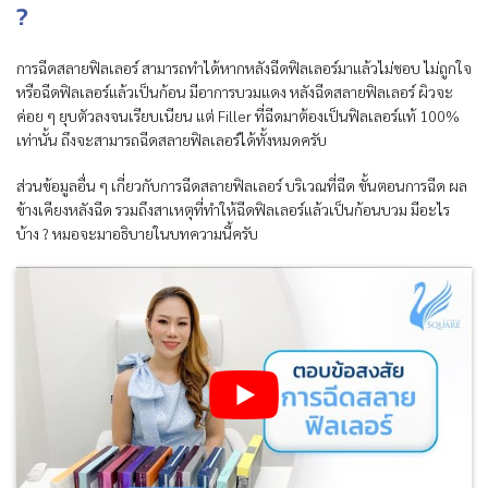
?
การฉีดสลายฟิลเลอร์ สามารถทำได้หากหลังฉีดฟิลเลอร์มาแล้วไม่ชอบ ไม่ถูกใจ
หรือฉีดฟิลเลอร์แล้วเป็นก้อน มีอาการบวมแดง หลังฉีดสลายฟิลเลอร์ ผิวจะ
ค่อย ๆ ยุบตัวลงจนเรียบเนียน แต่ Filler ที่ฉีดมาต้องเป็นฟิลเลอร์แท้ 100%
เท่านั้น ถึงจะสามารถฉีดสลายฟิลเลอร์ได้ทั้งหมดครับ
ส่วนข้อมูลอื่น ๆ เกี่ยวกับการฉีดสลายฟิลเลอร์ บริเวณที่ฉีด ขั้นตอนการฉีด ผล
ข้างเคียงหลังฉีด รวมถึงสาเหตุที่ทำให้ฉีดฟิลเลอร์แล้วเป็นก้อนบวม มีอะไร
บ้าง ? หมอจะมาอธิบายในบทความนี้ครับ