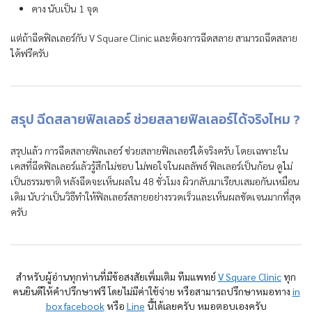
คาง นับเป็น 1 จุด
แต่ถ้าฉีดฟิลเลอร์กับ V Square Clinic และต้องการฉีดสลาย สามารถฉีดสลาย
ได้ฟรีครับ
สรุป ฉีดสลายฟิลเลอร์ ช่วยสลายฟิลเลอร์ได้จริงไหม ?
สรุปแล้ว การฉีดสลายฟิลเลอร์ ช่วยสลายฟิลเลอร์ได้จริงครับ โดยเฉพาะใน
เคสที่ฉีดฟิลเลอร์แล้วรู้สึกไม่ชอบ ไม่พอใจในผลลัพธ์ ฟิลเลอร์เป็นก้อน ดูไม่
เป็นธรรมชาติ หลังฉีดจะเห็นผลใน 48 ชั่วโมง ผิวกลับมาเรียบเสมอกันเหมือน
เดิม นับว่าเป็นวิธีทำให้ฟิลเลอร์สลายอย่างรวดเร็วและเห็นผลชัดเจนมากที่สุด
ครับ
สำหรับผู้อ่านทุกท่านที่มีข้อสงสัยเพิ่มเติม ทีมแพทย์
V Square Clinic
ทุก
คนยินดีให้คำปรึกษาฟรี โดยไม่มีค่าใช้จ่าย หรือสามารถปรึกษาหมอทาง
in
box facebook
หรือ
Line
นี้ได้เลยครับ หมอตอบเองครับ