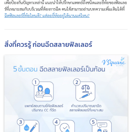
เพื่อป้องกันปัญหาเหล่านี้ แนะนำให้ปรึกษาแพทย์ถึงชนิดและยี่ห้อของฟิลเลอ
ร์ที่เหมาะสมกับบริเวณที่ต้องการฉีด คนไข้สามารถอ่านบทความเพิ่มเติมได้ที่
ฉีดฟิลเลอร์ยี่ห้อไหนดี? แต่ละยี่ห้ออยู่ได้นานแค่ไหน?
สิ่งที่ควรรู้ ก่อนฉีดสลายฟิลเลอร์