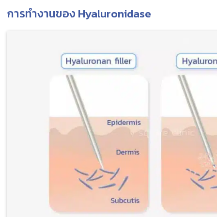
การทำงานของ Hyaluronidase