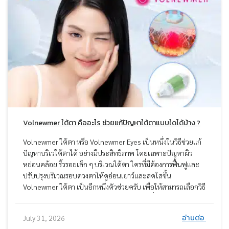
Volnewmer ใต้ตา คืออะไร ช่วยแก้ปัญหาใต้ตาแบบใดได้บ้าง ?
Volnewmer ใต้ตา หรือ Volnewmer Eyes เป็นหนึ่งในวิธีช่วยแก้
ปัญหาบริเวใต้ตาได้ อย่างมีประสิทธิภาพ โดยเฉพาะปัญหาผิว
หย่อนคล้อย ริ้วรอยเล็ก ๆ บริเวณใต้ตา ใครที่มีต้องการฟื้นฟูและ
ปรับปรุงบริเวณรอบดวงตาให้ดูอ่อนเยาว์และสดใสขึ้น
Volnewmer ใต้ตา เป็นอีกหนึ่งตัวช่วยครับ เพื่อให้สามารถเลือกวิธี
แก้ปัญหาใต้ตาได้อย่างเหมาะสม หมอมีข้อมูลเกี่ยวกับการทำ
Volnewmer ใต้ตา มาแนะนำ รวมถึงวิธีอื่น ๆ เพื่อทราบข้อดี ข้อ
อ่านต่อ
July 31, 2026
เสีย ผลลัพธ์ และตัดสินใจเลือกทำได้อย่างเหมาะสม