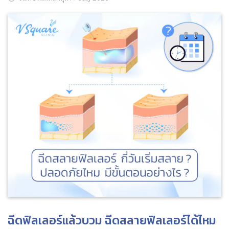
ค้นหาข้อมูล
Search
for:
ฉีดฟิลเลอร์แล้วบวม ฉีดสลายฟิลเลอร์ได้ไหม