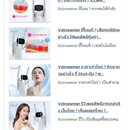
กัน” บางคนเน้นผิวฟู แน่น แต่บางคน
Volnewmer ดีไหม ? หากคนไข้กำลัง
เน้นกรอบหน้าชัด ลดเหนียง ซึ่งทั้งหมด
มองหาวิธียกกระชับผิวที่เห็นผลชัดเจน
นี้ขึ้นอยู่กับว่าคนไข้เลือกเครื่องตรงกับ
แต่กังวลเรื่องความเจ็บ เทคโนโลยี
ปัญหาผิวหรือไม่ครับ
Monopolar RF รุ่นใหม่อย่าง
Volnewmer ที่ไหนดี ? เลือกคลินิกอ
Volnewmer คือตัวเลือกที่น่าสนใจมาก
ย่างไร ให้ผลลัพธ์คุ้มค่า...
ครับ เพราะถูกออกแบบมาเพื่อช่วยแก้
Volnewmer ที่ไหนดี ? เทคโนโลยียก
ปัญหาผิวหย่อนคล้อยและกระตุ้นคอล
กระชับผิวที่ช่วยฟื้นฟูความกระชับและ
ลาเจนให้ผิวกลับมาแน่นอิ่มฟูอีกครั้งโดย
ปรับผิวให้ดูแน่นขึ้นอย่างเป็นธรรมชาติ
ไม่ต้องพักฟื้น
ควรเลือกคลินิกอย่างไร ? ให้ปลอดภัย
Volnewmer ราคาเท่าไหร่ ? คิดราค
และได้ผลลัพธ์ตรงตามความคาดหวัง
าอย่างไร กี่ Shot คุ้ม ? พ...
บทความนี้หมอได้รวบรวมเช็กลิสต์ที่ควร
Volnewmer ราคาเท่าไหร่ ? เป็นคำถาม
พิจารณาก่อนทำ เพื่อใช้เป็นแนวทางใน
แรก ๆ ที่หลายคนอยากรู้ก่อนตัดสินใจ
การตัดสินใจครับ
ทำครับ เพราะเป็นเทคโนโลยียกกระชับ
ผิวจากประเทศเกาหลี ที่กำลังได้รับ
Volnewmer รีวิวผลลัพธ์จากเคสจริ
ความนิยมมากขึ้น จากรีวิวเรื่องผลลัพธ์
ง เจ็บไหม ? เห็นผลแค่ไหน ?...
การยกกระชับที่ชัดเจน ความรู้สึกสบาย
Volnewmer รีวิว เป็นข้อมูลที่หลายคน
ระหว่างทำ และระดับราคาที่ไม่สูงมาก
ค้นหาเพื่อใช้ประกอบการตัดสินใจก่อน
บทความนี้หมอสรุปภาพรวมราคา