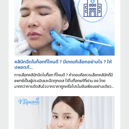
คลินิกฉีดโบท็อกที่ไหนดี ? มีเกณฑ์เลือกอย่างไร ? ให้
ปลอดภั...
การเลือกคลินิกฉีดโบท็อก ที่ไหนดี ? คำตอบคือควรเลือกคลินิกที่มี
แพทย์เป็นผู้ประเมินและฉีดทุกเคส ใช้โบท็อกแท้ที่ผ่าน อย.ไทย
มากกว่าการตัดสินใจจากราคาถูกหรือโปรโมชันเพียงอย่างเดียว
ครับ