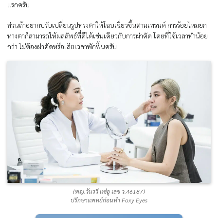
แรกครับ
ส่วนถ้าอยากปรับเปลี่ยนรูปทรงตาให้โฉบเฉี่ยวขึ้นตามเทรนด์ การร้อยไหมยก
หางตาก็สามารถให้ผลลัพธ์ที่ดีได้เช่นเดียวกับการผ่าตัด โดยที่ใช้เวลาทำน้อย
กว่า ไม่ต้องผ่าตัดหรือเสียเวลาพักฟื้นครับ
(พญ.วันรวี แซ่อู เลข ว.46187)
ปรึกษาแพทย์ก่อนทำ Foxy Eyes