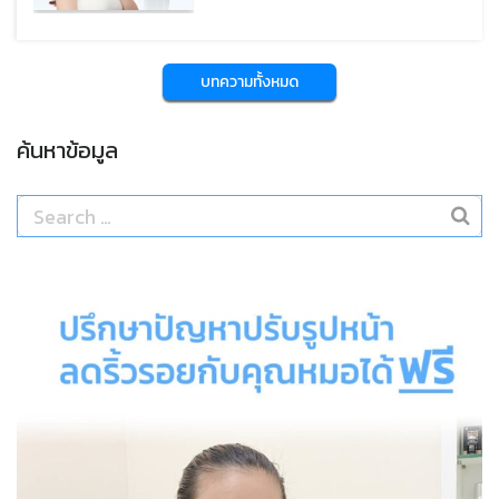
ทำหัตถการยกกระชับผิว โดยเฉพาะผู้ที่
โปรแกรม Volnewmer ตั้งแต่ปัจจัยที่มี
ต้องการปรับรูปหน้าให้กระชับ เรียวขึ้น
ผลต่อการคิดราคา ราคาแยกตามจำนวน
และดูอ่อนเยาว์แบบไม่ต้องผ่าตัด
Shot และตำแหน่งที่รักษา
บทความนี้หมอรวบรวมรีวิวผลลัพธ์ ข้อดี
บทความทั้งหมด
และข้อควรรู้ เพื่อช่วยให้เข้าใจก่อน
ตัดสินใจทำมากขึ้นครับ
ค้นหาข้อมูล
Search
for: