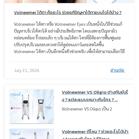
Volnewmer ใต้ตา คืออะไร ช่วยแก้ปัญหาใต้ตาแบบใดได้บ้าง ?
Volnewmer ใต้ตา หรือ Volnewmer Eyes เป็นหนึ่งในวิธีช่วยแก้
ปัญหาบริเวใต้ตาได้ อย่างมีประสิทธิภาพ โดยเฉพาะปัญหาผิว
หย่อนคล้อย ริ้วรอยเล็ก ๆ บริเวณใต้ตา ใครที่มีต้องการฟื้นฟูและ
ปรับปรุงบริเวณรอบดวงตาให้ดูอ่อนเยาว์และสดใสขึ้น
Volnewmer ใต้ตา เป็นอีกหนึ่งตัวช่วยครับ เพื่อให้สามารถเลือกวิธี
แก้ปัญหาใต้ตาได้อย่างเหมาะสม หมอมีข้อมูลเกี่ยวกับการทำ
Volnewmer ใต้ตา มาแนะนำ รวมถึงวิธีอื่น ๆ เพื่อทราบข้อดี ข้อ
อ่านต่อ
July 31, 2026
เสีย ผลลัพธ์ และตัดสินใจเลือกทำได้อย่างเหมาะสม
Volnewmer VS Oligio ต่างกันยังไ
ง ? แต่ละแบบเหมาะกับใคร ? ...
Volnewmer VS Oligio เป็น 2
เทคโนโลยียกกระชับที่ถูกเปรียบเทียบ
กันบ่อยมาก เพราะใช้พลังงานกลุ่ม
Monopolar RF เหมือนกัน แต่ในความ
Volnewmer ดีไหม ? ช่วยอะไรได้บ้า
เป็นจริง “ผลลัพธ์ที่ได้กลับไม่เหมือน
ง ? เหมาะกับใคร ? รีวิวผล...