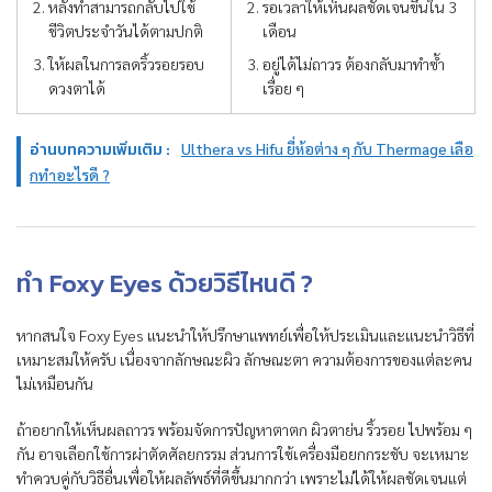
หลังทำสามารถกลับไปใช้
รอเวลาให้เห็นผลชัดเจนขึ้นใน 3
ชีวิตประจำวันได้ตามปกติ
เดือน
ให้ผลในการลดริ้วรอยรอบ
อยู่ได้ไม่ถาวร ต้องกลับมาทำซ้ำ
ดวงตาได้
เรื่อย ๆ
อ่านบทความเพิ่มเติม :
Ulthera vs Hifu ยี่ห้อต่าง ๆ กับ Thermage เลือ
กทำอะไรดี ?
ทำ Foxy Eyes ด้วยวิธีไหนดี ?
หากสนใจ Foxy Eyes แนะนำให้ปรึกษาแพทย์เพื่อให้ประเมินและแนะนำวิธีที่
เหมาะสมให้ครับ เนื่องจากลักษณะผิว ลักษณะตา ความต้องการของแต่ละคน
ไม่เหมือนกัน
ถ้าอยากให้เห็นผลถาวร พร้อมจัดการปัญหาตาตก ผิวตาย่น ริ้วรอย ไปพร้อม ๆ
กัน อาจเลือกใช้การผ่าตัดศัลยกรรม ส่วนการใช้เครื่องมือยกกระชับ จะเหมาะ
ทำควบคู่กับวิธีอื่นเพื่อให้ผลลัพธ์ที่ดีขึ้นมากกว่า เพราะไม่ได้ให้ผลชัดเจนแต่