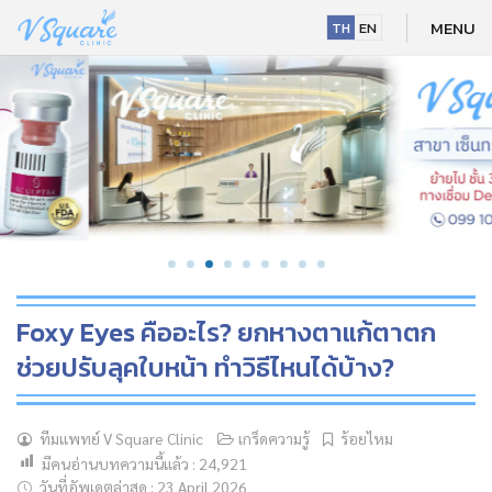
Skip
MENU
TH
EN
to
content
Foxy Eyes คืออะไร? ยกหางตาแก้ตาตก
ช่วยปรับลุคใบหน้า ทำวิธีไหนได้บ้าง?
NEW
ทีมแพทย์ V Square Clinic
เกร็ดความรู้
ร้อยไหม
มีคนอ่านบทความนี้แล้ว :
24,921
HOT
วันที่อัพเดตล่าสุด : 23 April 2026
NEW