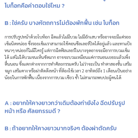
โบท็อกคือคำตอบใช่ไหม ?
B :
ใช่ครับ บางหัตถการไม่ต้องพักฟื้น เช่น โบท็อก
การปรับรูปหน้าด้วยโบท็อก ฉีดแล้วไม่มีบวม ไม่มีอักเสบ หรืออาจจะมีแค่รอย
เข็มนิดหน่อย ซึ่งรอยเข็มเราสามารถใช้คอนซีลเลอร์ปิดได้อยู่แล้ว และทาแป้ง
หนาๆ หน่อยก็ไม่มีใครรู้ แต่การฉีดฟิลเลอร์ในบางจุดอาจจะมีอาการบวมเข็ม
ได้ แต่ไม่ได้บวมจนเห็นชัดมาก อาจจะบวมเหมือนแค่การนอนเยอะแล้วเพิ่ง
ตื่นนอน ซึ่งแตกต่างจากการทำศัลยกรรมครับ ไม่ว่าจะเป็น ทำตาสองชั้น เสริม
จมูก เสริมคาง หรือผ่าตัดดึงหน้า ที่ต้องใช้เวลา 2 อาทิตย์ถึง 1 เดือนเป็นอย่าง
น้อยในการพักฟื้น เนื่องจากการบวม เขียว ช้ำ ไม่สามารถพบปะผู้คนได้
A : อยากให้คางยาวกว่าเดิมต้องทำยังไง ฉีดปรับรูป
หน้า หรือ ศัลยกรรมดี ?
B :
ถ้าอยากให้คางยาวมากจริงๆ ต้องผ่าตัดครับ