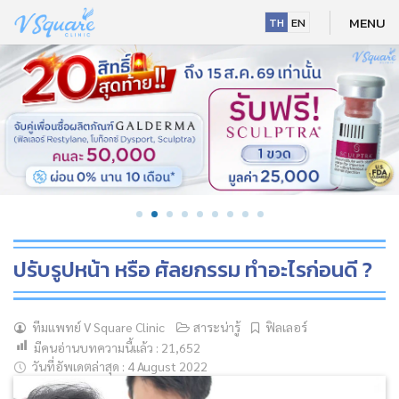
Skip
MENU
TH
EN
to
content
ปรับรูปหน้า หรือ ศัลยกรรม ทำอะไรก่อนดี ?
ทีมแพทย์ V Square Clinic
สาระน่ารู้
ฟิลเลอร์
มีคนอ่านบทความนี้แล้ว :
21,652
NEW
วันที่อัพเดตล่าสุด : 4 August 2022
HOT
NEW