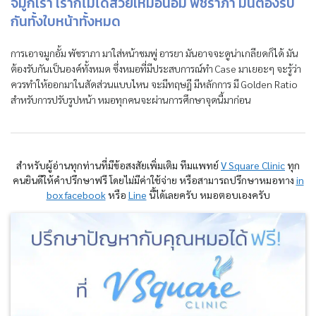
จมูกเรา เราก็ไม่ได้สวยเหมือนอั้ม พัชราภา มันต้องรับ
กันทั้งใบหน้าทั้งหมด
การเอาจมูกอั้ม พัชราภา มาใส่หน้าชมพู่ อารยา มันอาจจะดูน่าเกลียดก็ได้ มัน
ต้องรับกันเป็นองค์ทั้งหมด ซึ่งหมอที่มีประสบการณ์ทำ Case มาเยอะๆ จะรู้ว่า
ควรทำให้ออกมาในสัดส่วนแบบไหน จะมีทฤษฎี มีหลักการ มี Golden Ratio
สำหรับการปรับรูปหน้า หมอทุกคนจะผ่านการศึกษาจุดนี้มาก่อน
สำหรับผู้อ่านทุกท่านที่มีข้อสงสัยเพิ่มเติม ทีมแพทย์
V Square Clinic
ทุก
คนยินดีให้คำปรึกษาฟรี โดยไม่มีค่าใช้จ่าย หรือสามารถปรึกษาหมอทาง
in
box facebook
หรือ
Line
นี้ได้เลยครับ หมอตอบเองครับ