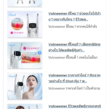
เทคโนโลยียกกระชับที่ถูกเปรียบเทียบ
กันบ่อยมาก เพราะใช้พลังงานกลุ่ม
Monopolar RF เหมือนกัน แต่ในความ
Volnewmer ดีไหม ? ช่วยอะไรได้บ้า
เป็นจริง “ผลลัพธ์ที่ได้กลับไม่เหมือน
ง ? เหมาะกับใคร ? รีวิวผล...
กัน” บางคนเน้นผิวฟู แน่น แต่บางคน
Volnewmer ดีไหม ? หากคนไข้กำลัง
เน้นกรอบหน้าชัด ลดเหนียง ซึ่งทั้งหมด
มองหาวิธียกกระชับผิวที่เห็นผลชัดเจน
นี้ขึ้นอยู่กับว่าคนไข้เลือกเครื่องตรงกับ
แต่กังวลเรื่องความเจ็บ เทคโนโลยี
ปัญหาผิวหรือไม่ครับ
Monopolar RF รุ่นใหม่อย่าง
Volnewmer ที่ไหนดี ? เลือกคลินิกอ
Volnewmer คือตัวเลือกที่น่าสนใจมาก
ย่างไร ให้ผลลัพธ์คุ้มค่า...
ครับ เพราะถูกออกแบบมาเพื่อช่วยแก้
Volnewmer ที่ไหนดี ? เทคโนโลยียก
ปัญหาผิวหย่อนคล้อยและกระตุ้นคอล
กระชับผิวที่ช่วยฟื้นฟูความกระชับและ
ลาเจนให้ผิวกลับมาแน่นอิ่มฟูอีกครั้งโดย
ปรับผิวให้ดูแน่นขึ้นอย่างเป็นธรรมชาติ
ไม่ต้องพักฟื้น
ควรเลือกคลินิกอย่างไร ? ให้ปลอดภัย
Volnewmer ราคาเท่าไหร่ ? คิดราค
และได้ผลลัพธ์ตรงตามความคาดหวัง
าอย่างไร กี่ Shot คุ้ม ? พ...
บทความนี้หมอได้รวบรวมเช็กลิสต์ที่ควร
Volnewmer ราคาเท่าไหร่ ? เป็นคำถาม
พิจารณาก่อนทำ เพื่อใช้เป็นแนวทางใน
แรก ๆ ที่หลายคนอยากรู้ก่อนตัดสินใจ
การตัดสินใจครับ
ทำครับ เพราะเป็นเทคโนโลยียกกระชับ
ผิวจากประเทศเกาหลี ที่กำลังได้รับ
Volnewmer รีวิวผลลัพธ์จากเคสจริ