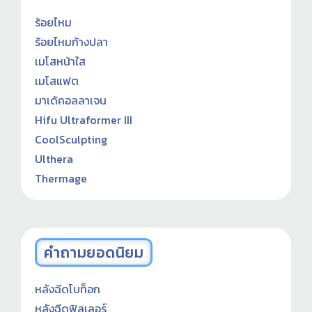
ร้อยไหม
ร้อยไหมก้างปลา
เมโสหน้าใส
เมโสแฟต
มาเด้คอลลาเจน
Hifu Ultraformer III
CoolSculpting
Ulthera
Thermage
คำถามยอดนิยม
หลังฉีดโบท็อก
หลังฉีดฟิลเลอร์