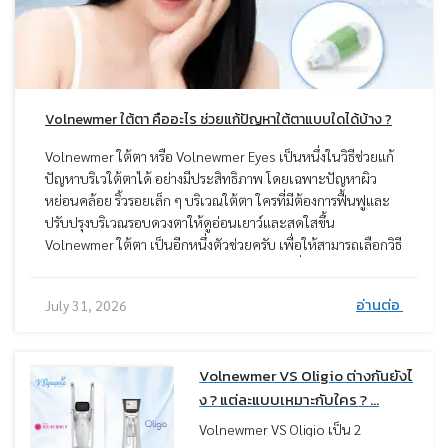
Volnewmer ใต้ตา คืออะไร ช่วยแก้ปัญหาใต้ตาแบบใดได้บ้าง ?
Volnewmer ใต้ตา หรือ Volnewmer Eyes เป็นหนึ่งในวิธีช่วยแก้
ปัญหาบริเวใต้ตาได้ อย่างมีประสิทธิภาพ โดยเฉพาะปัญหาผิว
หย่อนคล้อย ริ้วรอยเล็ก ๆ บริเวณใต้ตา ใครที่มีต้องการฟื้นฟูและ
ปรับปรุงบริเวณรอบดวงตาให้ดูอ่อนเยาว์และสดใสขึ้น
Volnewmer ใต้ตา เป็นอีกหนึ่งตัวช่วยครับ เพื่อให้สามารถเลือกวิธี
แก้ปัญหาใต้ตาได้อย่างเหมาะสม หมอมีข้อมูลเกี่ยวกับการทำ
Volnewmer ใต้ตา มาแนะนำ รวมถึงวิธีอื่น ๆ เพื่อทราบข้อดี ข้อ
อ่านต่อ
July 31, 2026
เสีย ผลลัพธ์ และตัดสินใจเลือกทำได้อย่างเหมาะสม
Volnewmer VS Oligio ต่างกันยังไ
ง ? แต่ละแบบเหมาะกับใคร ? ...
Volnewmer VS Oligio เป็น 2