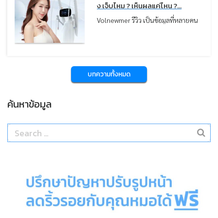
ความนิยมมากขึ้น จากรีวิวเรื่องผลลัพธ์
ง เจ็บไหม ? เห็นผลแค่ไหน ?...
การยกกระชับที่ชัดเจน ความรู้สึกสบาย
Volnewmer รีวิว เป็นข้อมูลที่หลายคน
ระหว่างทำ และระดับราคาที่ไม่สูงมาก
ค้นหาเพื่อใช้ประกอบการตัดสินใจก่อน
บทความนี้หมอสรุปภาพรวมราคา
ทำหัตถการยกกระชับผิว โดยเฉพาะผู้ที่
โปรแกรม Volnewmer ตั้งแต่ปัจจัยที่มี
ต้องการปรับรูปหน้าให้กระชับ เรียวขึ้น
ผลต่อการคิดราคา ราคาแยกตามจำนวน
และดูอ่อนเยาว์แบบไม่ต้องผ่าตัด
Shot และตำแหน่งที่รักษา
บทความนี้หมอรวบรวมรีวิวผลลัพธ์ ข้อดี
บทความทั้งหมด
และข้อควรรู้ เพื่อช่วยให้เข้าใจก่อน
ตัดสินใจทำมากขึ้นครับ
ค้นหาข้อมูล
Search
for: