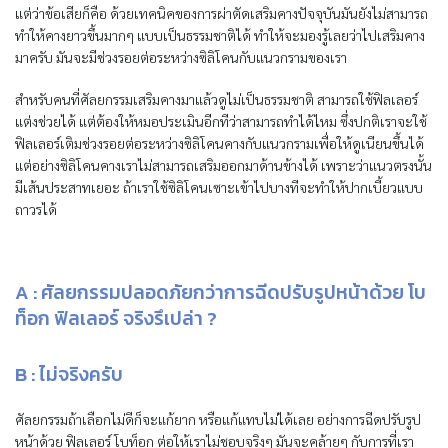
แต่ว่าข้อเสียก็คือ ด้วยเทคนิคของการผ่าตัดเสริมคางปัจจุบันมันยังไม่สามารถ
ทำให้คางยาวขึ้นมากๆ แบบเป็นธรรมชาติได้ ทำให้จะมองรู้เลยว่าไปเสริมคาง
มาครับ มันจะมีช่วงรอยต่อระหว่างซิลิโคนกับแนวกรามของเรา
สำหรับคนที่ศัลยกรรมเสริมคางมาแล้วดูไม่เป็นธรรมชาติ สามารถใช้ฟิลเลอร์
แต่งช่วยได้ แต่ต้องให้หมอประเมินอีกทีว่าสามารถทำได้ไหม ซึ่งปกติเราจะใช้
ฟิลเลอร์เติมช่วงรอยต่อระหว่างซิลิโคนคางกับแนวกรามเพื่อให้ดูเนียนขึ้นได้
แต่อย่างซิลิโคนคางเราไม่สามารถเสริมออกมาด้านข้างได้ เพราะว่าแนวตรงนั้น
มีเส้นประสาทเยอะ ถ้าเราใช้ซิลิโคนเซาะเข้าไปบางทีจะทำให้ปากเบี้ยวแบบ
ถาวรได้
A : ศัลยกรรมปลอดภัยกว่าการฉีดปรับรูปหน้าด้วย โบ
ท็อก ฟิลเลอร์ จริงรึเปล่า ?
B :
ไม่จริงครับ
ศัลยกรรมถ้าเลือกไม่ดีก็จะแก้ยาก หรือแก้แทบไม่ได้เลย อย่างการฉีดปรับรูป
หน้าด้วย ฟิลเลอร์ โบท็อก ต่อให้เราไม่ชอบจริงๆ มันจะคล้ายๆ กับการที่เรา