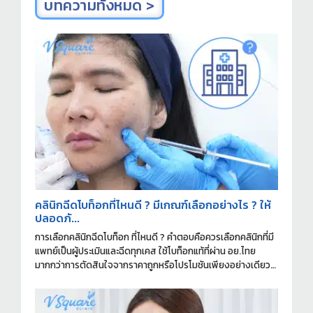
บทความทั้งหมด >
คลินิกฉีดโบท็อกที่ไหนดี ? มีเกณฑ์เลือกอย่างไร ? ให้
ปลอดภั...
การเลือกคลินิกฉีดโบท็อก ที่ไหนดี ? คำตอบคือควรเลือกคลินิกที่มี
แพทย์เป็นผู้ประเมินและฉีดทุกเคส ใช้โบท็อกแท้ที่ผ่าน อย.ไทย
มากกว่าการตัดสินใจจากราคาถูกหรือโปรโมชันเพียงอย่างเดียว
ครับ