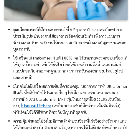
ดูแลโดยแพทย์ที่มีประสบการณ์:
ที่ V Square Clinic แพทย์จะทำการ
ประเมินรูปหน้าของคนไข้อย่างละเอียดก่อนเริ่มทำ เพื่อวางแผนการ
รักษาและปรับค่าพลังงานให้เหมาะสมกับสภาพผิวและปัญหาของแต่ละ
บุคคลครับ
ใช้เครื่อง Ultraformer III แท้ 100%:
คนไข้สามารถตรวจสอบเครื่องแท้
ได้ทุกครั้งก่อนทำ เพื่อให้มั่นใจว่าจะได้รับพลังงานที่สม่ำเสมอ แม่นยำ
และปลอดภัยตามมาตรฐานสากล (ผ่านการรับรองจาก อย. ไทย, ยุโรป
และเกาหลี)
มีเทคโนโลยีเครื่องยกกระชับที่ครอบคลุม:
นอกจากการทำ Ultraformer
III แล้ว ที่คลินิกยังมีโปรแกรมอื่น ๆ ให้เลือกตามความเหมาะสมของ
สภาพผิว เช่น Ultraformer MPT (รุ่นใหม่ล่าสุดที่ยิงเร็วและเจ็บน้อย
ลง),
โปรแกรม Ulthera
(เครื่องยกกระชับที่มีหน้าจอเห็นชั้นผิวจริง)
ทำให้คนไข้ได้วิธีรักษาที่ตรงกับปัญหาที่สุดครับ
ความคุ้มค่าและโปร่งใส:
มีการแจ้งจำนวนช็อตที่ใช้จริงอย่างชัดเจน และ
ให้คำแนะนำตรงไปตรงมาตามปัญหาของคนไข้ ไม่มีเซลล์ยัดเยียดคอร์ส