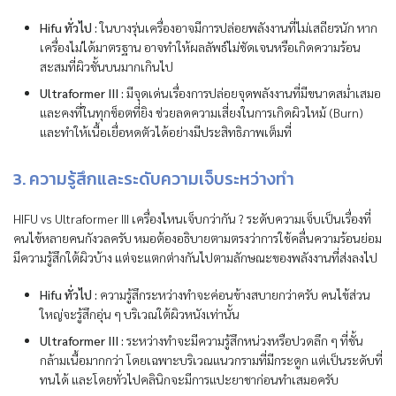
Hifu ทั่วไป :
ในบางรุ่นเครื่องอาจมีการปล่อยพลังงานที่ไม่เสถียรนัก หาก
เครื่องไม่ได้มาตรฐาน อาจทำให้ผลลัพธ์ไม่ชัดเจนหรือเกิดความร้อน
สะสมที่ผิวชั้นบนมากเกินไป
Ultraformer III :
มีจุดเด่นเรื่องการปล่อยจุดพลังงานที่มีขนาดสม่ำเสมอ
และคงที่ในทุกช็อตที่ยิง ช่วยลดความเสี่ยงในการเกิดผิวไหม้ (Burn)
และทำให้เนื้อเยื่อหดตัวได้อย่างมีประสิทธิภาพเต็มที่
3. ความรู้สึกและระดับความเจ็บระหว่างทำ
HIFU vs Ultraformer III เครื่องไหนเจ็บกว่ากัน ? ระดับความเจ็บเป็นเรื่องที่
คนไข้หลายคนกังวลครับ หมอต้องอธิบายตามตรงว่าการใช้คลื่นความร้อนย่อม
มีความรู้สึกใต้ผิวบ้าง แต่จะแตกต่างกันไปตามลักษณะของพลังงานที่ส่งลงไป
Hifu ทั่วไป :
ความรู้สึกระหว่างทำจะค่อนข้างสบายกว่าครับ คนไข้ส่วน
ใหญ่จะรู้สึกอุ่น ๆ บริเวณใต้ผิวหนังเท่านั้น
Ultraformer III :
ระหว่างทำจะมีความรู้สึกหน่วงหรือปวดลึก ๆ ที่ชั้น
กล้ามเนื้อมากกว่า โดยเฉพาะบริเวณแนวกรามที่มีกระดูก แต่เป็นระดับที่
ทนได้ และโดยทั่วไปคลินิกจะมีการแปะยาชาก่อนทำเสมอครับ