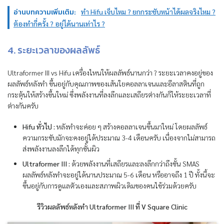
อ่านบทความเพิ่มเติม:
ทำ Hifu เจ็บไหม ? ยกกระชับหน้าได้ผลจริงไหม ?
ต้องทำกี่ครั้ง ? อยู่ได้นานเท่าไร ?
4. ระยะเวลาของผลลัพธ์
Ultraformer III vs Hifu เครื่องไหนให้ผลลัพธ์นานกว่า ? ระยะเวลาคงอยู่ของ
ผลลัพธ์หลังทำ ขึ้นอยู่กับคุณภาพของเส้นใยคอลลาเจนและอีลาสตินที่ถูก
กระตุ้นให้สร้างขึ้นใหม่ ซึ่งพลังงานที่ลงลึกและเสถียรต่างกันก็ให้ระยะเวลาที่
ต่างกันครับ
Hifu ทั่วไป :
หลังทำจะค่อย ๆ สร้างคอลลาเจนขึ้นมาใหม่ โดยผลลัพธ์
ความกระชับมักจะคงอยู่ได้ประมาณ 3-4 เดือนครับ เนื่องจากไม่สามารถ
ส่งพลังงานลงลึกได้ทุกชั้นผิว
Ultraformer III :
ด้วยพลังงานที่เสถียรและลงลึกกว่าถึงชั้น SMAS
ผลลัพธ์หลังทำจะอยู่ได้นานประมาณ 5-6 เดือน หรืออาจถึง 1 ปี ทั้งนี้จะ
ขึ้นอยู่กับการดูแลตัวเองและสภาพผิวเดิมของคนไข้ร่วมด้วยครับ
รีวิวผลลัพธ์หลังทำ Ultraformer III ที่ V Square Clinic