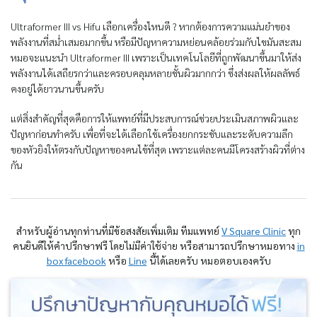
Ultraformer III vs Hifu เลือกเครื่องไหนดี ? หากต้องการความแม่นยำของ
พลังงานที่สม่ำเสมอมากขึ้น หรือมีปัญหาความหย่อนคล้อยร่วมกับไขมันสะสม
หมอจะแนะนำ Ultraformer III เพราะเป็นเทคโนโลยีที่ถูกพัฒนาขึ้นมาให้ส่ง
พลังงานได้เสถียรกว่าและครอบคลุมหลายชั้นผิวมากกว่า ซึ่งส่งผลให้ผลลัพธ์
คงอยู่ได้ยาวนานขึ้นครับ
แต่สิ่งสำคัญที่สุดคือการให้แพทย์ที่มีประสบการณ์ช่วยประเมินสภาพผิวและ
ปัญหาก่อนทำครับ เพื่อที่จะได้เลือกใช้เครื่องยกกระชับและระดับความลึก
ของหัวยิงให้ตรงกับปัญหาของคนไข้ที่สุด เพราะแต่ละคนมีโครงสร้างผิวที่ต่าง
กัน
สำหรับผู้อ่านทุกท่านที่มีข้อสงสัยเพิ่มเติม ทีมแพทย์
V Square Clinic
ทุก
คนยินดีให้คำปรึกษาฟรี โดยไม่มีค่าใช้จ่าย หรือสามารถปรึกษาหมอทาง
in
box facebook
หรือ
Line
นี้ได้เลยครับ หมอตอบเองครับ