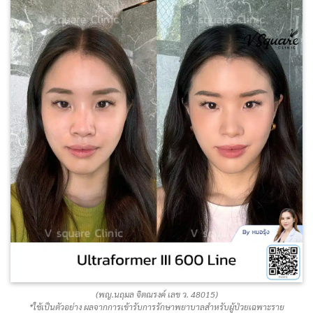
(พญ.นฤมล จิตณรงค์ เลข ว. 48015)
*ใช้เป็นตัวอย่าง ผลจากการเข้ารับการรักษาพยาบาลสำหรับผู้ป่วยเฉพาะราย