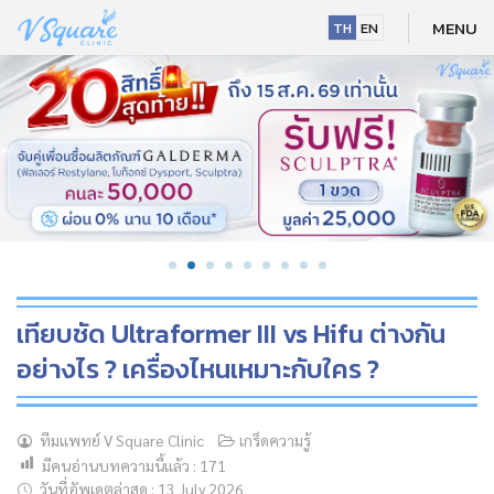
Skip
MENU
TH
EN
to
content
เทียบชัด Ultraformer III vs Hifu ต่างกัน
อย่างไร ? เครื่องไหนเหมาะกับใคร ?
NEW
ทีมแพทย์ V Square Clinic
เกร็ดความรู้
มีคนอ่านบทความนี้แล้ว :
171
HOT
วันที่อัพเดตล่าสุด : 13 July 2026
NEW