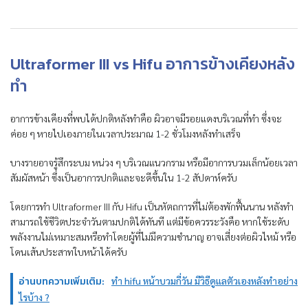
Ultraformer III vs Hifu อาการข้างเคียงหลัง
ทำ
อาการข้างเคียงที่พบได้ปกติหลังทำคือ ผิวอาจมีรอยแดงบริเวณที่ทำ ซึ่งจะ
ค่อย ๆ หายไปเองภายในเวลาประมาณ 1-2 ชั่วโมงหลังทำเสร็จ
บางรายอาจรู้สึกระบม หน่วง ๆ บริเวณแนวกราม หรือมีอาการบวมเล็กน้อยเวลา
สัมผัสหน้า ซึ่งเป็นอาการปกติและจะดีขึ้นใน 1-2 สัปดาห์ครับ
โดยการทำ Ultraformer III กับ Hifu เป็นหัตถการที่ไม่ต้องพักฟื้นนาน หลังทำ
สามารถใช้ชีวิตประจำวันตามปกติได้ทันที แต่มีข้อควรระวังคือ หากใช้ระดับ
พลังงานไม่เหมาะสมหรือทำโดยผู้ที่ไม่มีความชำนาญ อาจเสี่ยงต่อผิวไหม้ หรือ
โดนเส้นประสาทใบหน้าได้ครับ
อ่านบทความเพิ่มเติม:
ทํา hifu หน้าบวมกี่วัน มีวิธีดูแลตัวเองหลังทำอย่าง
ไรบ้าง ?