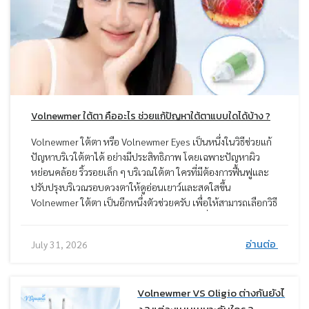
Volnewmer ใต้ตา คืออะไร ช่วยแก้ปัญหาใต้ตาแบบใดได้บ้าง ?
Volnewmer ใต้ตา หรือ Volnewmer Eyes เป็นหนึ่งในวิธีช่วยแก้
ปัญหาบริเวใต้ตาได้ อย่างมีประสิทธิภาพ โดยเฉพาะปัญหาผิว
หย่อนคล้อย ริ้วรอยเล็ก ๆ บริเวณใต้ตา ใครที่มีต้องการฟื้นฟูและ
ปรับปรุงบริเวณรอบดวงตาให้ดูอ่อนเยาว์และสดใสขึ้น
Volnewmer ใต้ตา เป็นอีกหนึ่งตัวช่วยครับ เพื่อให้สามารถเลือกวิธี
แก้ปัญหาใต้ตาได้อย่างเหมาะสม หมอมีข้อมูลเกี่ยวกับการทำ
Volnewmer ใต้ตา มาแนะนำ รวมถึงวิธีอื่น ๆ เพื่อทราบข้อดี ข้อ
อ่านต่อ
July 31, 2026
เสีย ผลลัพธ์ และตัดสินใจเลือกทำได้อย่างเหมาะสม
Volnewmer VS Oligio ต่างกันยังไ