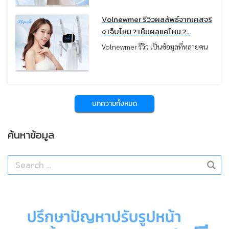
ทำครับ เพราะเป็นเทคโนโลยียกกระชับ
ผิวจากประเทศเกาหลี ที่กำลังได้รับ
Volnewmer รีวิวผลลัพธ์จากเคสจริ
ความนิยมมากขึ้น จากรีวิวเรื่องผลลัพธ์
ง เจ็บไหม ? เห็นผลแค่ไหน ?...
การยกกระชับที่ชัดเจน ความรู้สึกสบาย
Volnewmer รีวิว เป็นข้อมูลที่หลายคน
ระหว่างทำ และระดับราคาที่ไม่สูงมาก
ค้นหาเพื่อใช้ประกอบการตัดสินใจก่อน
บทความนี้หมอสรุปภาพรวมราคา
ทำหัตถการยกกระชับผิว โดยเฉพาะผู้ที่
โปรแกรม Volnewmer ตั้งแต่ปัจจัยที่มี
ต้องการปรับรูปหน้าให้กระชับ เรียวขึ้น
ผลต่อการคิดราคา ราคาแยกตามจำนวน
และดูอ่อนเยาว์แบบไม่ต้องผ่าตัด
Shot และตำแหน่งที่รักษา
บทความนี้หมอรวบรวมรีวิวผลลัพธ์ ข้อดี
บทความทั้งหมด
และข้อควรรู้ เพื่อช่วยให้เข้าใจก่อน
ตัดสินใจทำมากขึ้นครับ
ค้นหาข้อมูล
Search
for: