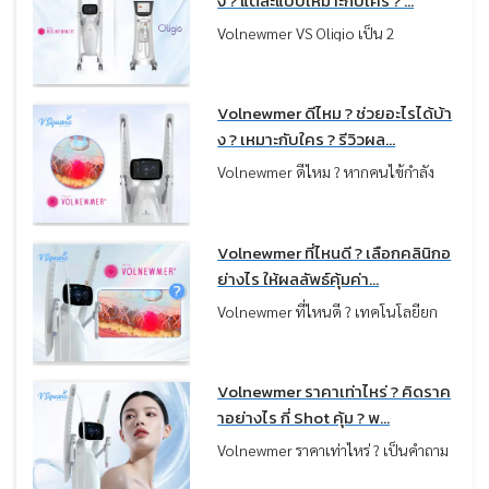
ง ? แต่ละแบบเหมาะกับใคร ? ...
Volnewmer VS Oligio เป็น 2
เทคโนโลยียกกระชับที่ถูกเปรียบเทียบ
กันบ่อยมาก เพราะใช้พลังงานกลุ่ม
Monopolar RF เหมือนกัน แต่ในความ
Volnewmer ดีไหม ? ช่วยอะไรได้บ้า
เป็นจริง “ผลลัพธ์ที่ได้กลับไม่เหมือน
ง ? เหมาะกับใคร ? รีวิวผล...
กัน” บางคนเน้นผิวฟู แน่น แต่บางคน
Volnewmer ดีไหม ? หากคนไข้กำลัง
เน้นกรอบหน้าชัด ลดเหนียง ซึ่งทั้งหมด
มองหาวิธียกกระชับผิวที่เห็นผลชัดเจน
นี้ขึ้นอยู่กับว่าคนไข้เลือกเครื่องตรงกับ
แต่กังวลเรื่องความเจ็บ เทคโนโลยี
ปัญหาผิวหรือไม่ครับ
Monopolar RF รุ่นใหม่อย่าง
Volnewmer ที่ไหนดี ? เลือกคลินิกอ
Volnewmer คือตัวเลือกที่น่าสนใจมาก
ย่างไร ให้ผลลัพธ์คุ้มค่า...
ครับ เพราะถูกออกแบบมาเพื่อช่วยแก้
Volnewmer ที่ไหนดี ? เทคโนโลยียก
ปัญหาผิวหย่อนคล้อยและกระตุ้นคอล
กระชับผิวที่ช่วยฟื้นฟูความกระชับและ
ลาเจนให้ผิวกลับมาแน่นอิ่มฟูอีกครั้งโดย
ปรับผิวให้ดูแน่นขึ้นอย่างเป็นธรรมชาติ
ไม่ต้องพักฟื้น
ควรเลือกคลินิกอย่างไร ? ให้ปลอดภัย
Volnewmer ราคาเท่าไหร่ ? คิดราค
และได้ผลลัพธ์ตรงตามความคาดหวัง
าอย่างไร กี่ Shot คุ้ม ? พ...
บทความนี้หมอได้รวบรวมเช็กลิสต์ที่ควร
Volnewmer ราคาเท่าไหร่ ? เป็นคำถาม
พิจารณาก่อนทำ เพื่อใช้เป็นแนวทางใน
แรก ๆ ที่หลายคนอยากรู้ก่อนตัดสินใจ
การตัดสินใจครับ