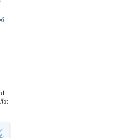
ถึ
ไป
รียว