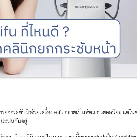
ารยกกระชับผิวด้วยเครื่อง Hifu กลายเป็นหัตถการยอดนิยม แต่ใ
านปะปนกันอยู่
อมูลว่าควรเลือกคลินิกแบบไหน บทความนี้หมอจะสรุปเป็น Checklist