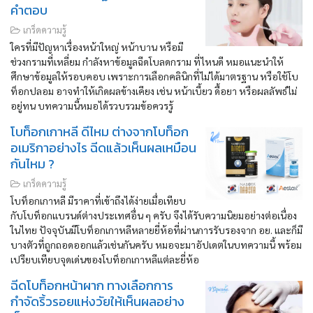
คำตอบ
เกร็ดความรู้
ใครที่มีปัญหาเรื่องหน้าใหญ่ หน้าบาน หรือมี
ช่วงกรามที่เหลี่ยม กำลังหาข้อมูลฉีดโบลดกราม ที่ไหนดี หมอแนะนำให้
ศึกษาข้อมูลให้รอบคอบ เพราะการเลือกคลินิกที่ไม่ได้มาตรฐาน หรือใช้โบ
ท็อกปลอม อาจทำให้เกิดผลข้างเคียง เช่น หน้าเบี้ยว ดื้อยา หรือผลลัพธ์ไม่
อยู่ทน บทความนี้หมอได้รวบรวมข้อควรรู้
โบท็อกเกาหลี ดีไหม ต่างจากโบท็อก
อเมริกาอย่างไร ฉีดแล้วเห็นผลเหมือน
กันไหม ?
เกร็ดความรู้
โบท็อกเกาหลี มีราคาที่เข้าถึงได้ง่ายเมื่อเทียบ
กับโบท็อกแบรนด์ต่างประเทศอื่น ๆ ครับ จึงได้รับความนิยมอย่างต่อเนื่อง
ในไทย ปัจจุบันมีโบท็อกเกาหลีหลายยี่ห้อที่ผ่านการรับรองจาก อย. และก็มี
บางตัวที่ถูกถอดออกแล้วเช่นกันครับ หมอจะมาอัปเดตในบทความนี้ พร้อม
เปรียบเทียบจุดเด่นของโบท็อกเกาหลีแต่ละยี่ห้อ
ฉีดโบท็อกหน้าผาก ทางเลือกการ
กำจัดริ้วรอยแห่งวัยให้เห็นผลอย่าง