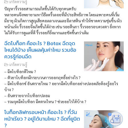
เกร็ดความรู้
ปัญหาริ้วรอยสามารถเกิดขึ้นได้กับทุกคนครับ
หลายคนจึงพยายามหาวิธีลดริ้วลอยที่มีประสิทธิภาพ โดยเฉพาะคนที่เริ่ม
มีอายุ ผิวเกิดการสูญเสียคอลลาเจนและอีลาสติน ทำให้ขาดความชุ่มชื้น ผิว
ค้นหาข้อมูล
หน้าแห้ง ริ้วรอยจึงเกิดขึ้นได้ง่าย เช่น รอยตีนกา ริ้วรอยรอบดวงตา ยิ่งหาก
ไม่ได้รับการดูแลที่ดี ริ้วรอยก็ยิ่งมากและชัดขึ้นกว่าเดิม
Search
for:
ฉีดโบท็อก คืออะไร ? Botox ฉีดจุด
ไหนได้บ้าง เห็นผลคุ้มค่าไหม รวมข้อ
ควรรู้ก่อนฉีด
เกร็ดความรู้
– ฉีดโบท็อกดีไหม ?
– ตัวยาโบท็อกมีกระบวนการออกฤทธิ์อย่างไร ?
– ฉีดโบท็อกซ์ อันตรายไหม ? อยากฉีดโบท็อกอย่างปลอดภัยต้องรู้อะไร
บ้าง ?
– อันตรายจากโบท็อกปลอม
– รวมจุดฉีดโบท็อก ฉีดตรงไหน ? ช่วยอะไรได้บ้าง ?
โบท็อกลิฟกรอบหน้า คืออะไร ? กี่วัน
หน้าเรียว ? อยู่ได้นานไหม ? ฉีดกี่ยูนิต
?