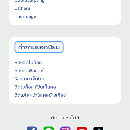
CoolSculpting
Ulthera
Thermage
คำถามยอดนิยม
หลังฉีดโบท็อก
หลังฉีดฟิลเลอร์
ร้อยไหม เจ็บไหม
ฉีดโบท็อก กี่วันเห็นผล
ฉีดเมโสหน้าใส ผลข้างเคียง
ติดตามเราได้ที่