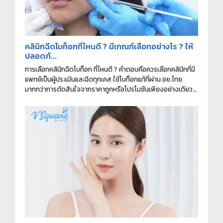
คลินิกฉีดโบท็อกที่ไหนดี ? มีเกณฑ์เลือกอย่างไร ? ให้
ปลอดภั...
การเลือกคลินิกฉีดโบท็อก ที่ไหนดี ? คำตอบคือควรเลือกคลินิกที่มี
แพทย์เป็นผู้ประเมินและฉีดทุกเคส ใช้โบท็อกแท้ที่ผ่าน อย.ไทย
มากกว่าการตัดสินใจจากราคาถูกหรือโปรโมชันเพียงอย่างเดียว
ครับ