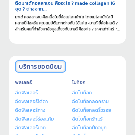
ฉีดมาเด้คอลลาเจน คืออะไร ? made collagen 16
จุด ? ต่างจาก...
มาเด้ คอลลาเจน คือหนึ่งในยี่ห้อเมโสหน้าใส โดยเมโสหน้าใสมี
หลายยี่ห้อครับ คุณสมบัติแตกต่างกัน ใช้เมโส-มาเด้ ยี่ห้อไหนดี ?
สำหรับคนที่กำลังหาข้อมูลเกี่ยวกับมาเด้ คืออะไร ? ราคาเท่าไหร่ ?
ฉีดที่ไหนดี ? อ่านข้อมูลที่ควรรู้ก่อนทำได้ในบทความนี้ครับ
บริการยอดนิยม
ฟิลเลอร์
โบท็อก
ฉีดฟิลเลอร์
ฉีดโบท็อก
ฉีดฟิลเลอร์ใต้ตา
ฉีดโบท็อกลดกราม
ฉีดฟิลเลอร์คาง
ฉีดโบท็อกลดริ้วรอย
ฉีดฟิลเลอร์ร่องแก้ม
ฉีดโบท็อกรักแร้
ฉีดฟิลเลอร์ปาก
ฉีดโบท็อกปีกจมูก