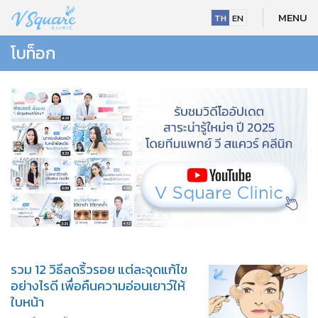
Skip
MENU
TH
EN
to
content
โบท็อก
รวม 12 วิธีลดริ้วรอย แต่ละจุดแก้ไข
NEW
อย่างไรดี เพื่อคืนความอ่อนเยาว์ให้
ใบหน้า
HOT
NEW