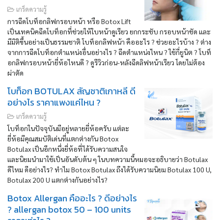
เกร็ดความรู้
การฉีดโบท็อกลิฟกรอบหน้า หรือ Botox Lift
เป็นเทคนิคฉีดโบท็อกที่ช่วยให้ใบหน้าดูเรียว ยกกระชับ กรอบหน้าชัด และ
มีมิติขึ้นอย่างเป็นธรรมชาติ โบท็อกลิฟหน้า คืออะไร ? ช่วยอะไรบ้าง ? ต่าง
จากการฉีดโบท็อกตำแหน่งอื่นอย่างไร ? ฉีดตำแหน่งไหน ? ใช้กี่ยูนิต ? โบท็
อกลิฟกรอบหน้ายี่ห้อไหนดี ? ดูรีวิวก่อน-หลังฉีดลิฟหน้าเรียว โดยไม่ต้อง
ผ่าตัด
โบท็อก BOTULAX สัญชาติเกาหลี ดี
อย่างไร ราคาแพงแค่ไหน ?
เกร็ดความรู้
โบท็อกในปัจจุบันมีอยู่หลายยี่ห้อครับ แต่ละ
ยี่ห้อมีคุณสมบัติเด่นที่แตกต่างกัน Botox
Botulax เป็นอีกหนึ่งยี่ห้อที่ได้รับความสนใจ
และนิยมนำมาใช้เป็นอันดับต้น ๆ ในบทความนี้หมอจะอธิบายว่า Botulax
ดีไหม ดีอย่างไร? ทำไม Botox Botulax ถึงได้รับความนิยม Botulax 100 U,
Botulax 200 U แตกต่างกันอย่างไร?
Botox Allergan คืออะไร ? ดีอย่างไร
? allergan botox 50 – 100 units