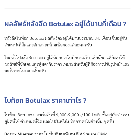
ผลลัพธ์หลังฉีด Botulax อยู่ได้นานกี่เดือน ?
หลังฉีดโบท็อก Botulax ผลลัพธ์จะอยู่ได้นานประมาณ 3-5 เดือน ขึ้นอยู่กับ
ตำแหน่งที่ฉีดและลักษณะกล้ามเนื้อของแต่ละคนครับ
โดยทั่วไปแล้ว Botulax อยู่ได้น้อยกว่าโบท็อกอเมริกาเล็กน้อย แต่ยังคงให้
ผลลัพธ์ที่ชัดเจนและคุ้มค่ากับราคา เหมาะสำหรับผู้ที่ต้องการปรับรูปหน้าและ
ลดริ้วรอยในระยะสั้นครับ
โบท็อก Botulax ราคาเท่าไร ?
โบท็อก Botulax ราคาเริ่มต้นที่ 6,000-9,000.-/100U ครับ ขึ้นอยู่กับจำนวน
ยูนิตที่ใช้ ตำแหน่งที่ฉีด และโปรโมชั่นโบท็อกราคาในช่วงนั้น ๆ ครับ
Botox Allergan ราคา โปรโมชันสุดพิเศษ ที่ V Square Clinic