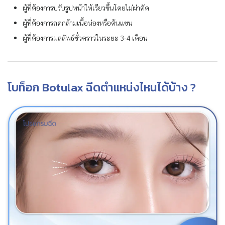
ผู้ที่ต้องการปรับรูปหน้าให้เรียวขึ้นโดยไม่ผ่าตัด
ผู้ที่ต้องการลดกล้ามเนื้อน่องหรือต้นแขน
ผู้ที่ต้องการผลลัพธ์ชั่วคราวในระยะ 3-4 เดือน
โบท็อก Botulax ฉีดตำแหน่งไหนได้บ้าง ?