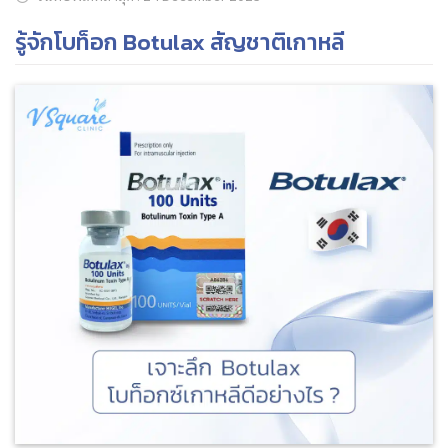
รู้จักโบท็อก Botulax สัญชาติเกาหลี
ค้นหาข้อมูล
Search
for: