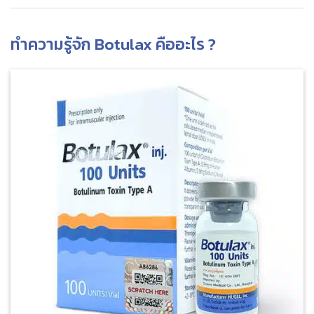
ทำความรู้จัก Botulax คืออะไร ?