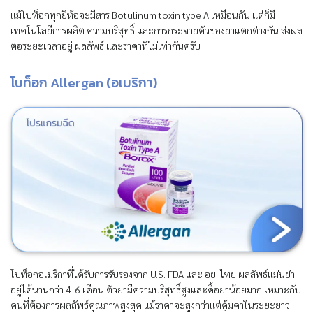
แม้โบท็อกทุกยี่ห้อจะมีสาร Botulinum toxin type A เหมือนกัน แต่ก็มี
เทคโนโลยีการผลิต ความบริสุทธิ์ และการกระจายตัวของยาแตกต่างกัน ส่งผล
ต่อระยะเวลาอยู่ ผลลัพธ์ และราคาที่ไม่เท่ากันครับ
โบท็อก Allergan (อเมริกา)
โบท็อกอเมริกาที่ได้รับการรับรองจาก U.S. FDA และ อย. ไทย ผลลัพธ์แม่นยำ
อยู่ได้นานกว่า 4-6 เดือน ตัวยามีความบริสุทธิ์สูงและดื้อยาน้อยมาก เหมาะกับ
คนที่ต้องการผลลัพธ์คุณภาพสูงสุด แม้ราคาจะสูงกว่าแต่คุ้มค่าในระยะยาว