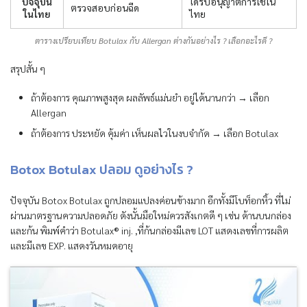
ปัจจุบัน
ได้รับอนุญาตการใช้ใน
ตรวจสอบก่อนฉีด
ในไทย
ไทย
ตารางเปรียบเทียบ Botulax กับ Allergan ต่างกันอย่างไร ? เลือกอะไรดี ?
สรุปสั้น ๆ
ถ้าต้องการ คุณภาพสูงสุด ผลลัพธ์แม่นยำ อยู่ได้นานกว่า → เลือก
Allergan
ถ้าต้องการ ประหยัด คุ้มค่า เห็นผลไวในงบจำกัด → เลือก Botulax
Botox Botulax ปลอม ดูอย่างไร ?
ปัจจุบัน Botox Botulax ถูกปลอมแปลงค่อนข้างมาก อีกทั้งมีโบท็อกหิ้ว ที่ไม่
ผ่านมาตรฐานความปลอดภัย ดังนั้นมือใหม่ควรสังเกตดี ๆ เช่น ด้านบนกล่อง
และก้น พิมพ์คำว่า Botulax® inj. ,ที่ก้นกล่องมีเลข LOT แสดงเลขที่การผลิต
และมีเลข EXP. แสดงวันหมดอายุ