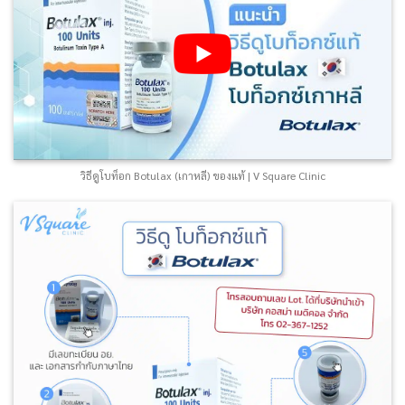
วิธีดูโบท็อก Botulax (เกาหลี) ของแท้ | V Square Clinic