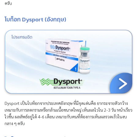
ครับ
โบท็อก Dysport (อังกฤษ)
Dysport เป็นโบท็อกจากประเทศอังกฤษ ที่มีจุดเด่นคือ ยากระจายตัวกว้าง
เหมาะกับการลดกรามหรือกล้ามเนื้อขนาดใหญ่ เห็นผลไวใน 2-3 วัน หน้าเรียว
ไวขึ้น ผลลัพธ์อยู่ได้ 4-6 เดือน เหมาะกับคนที่ต้องการเห็นผลรวดเร็วในงบ
กลาง ๆ ครับ