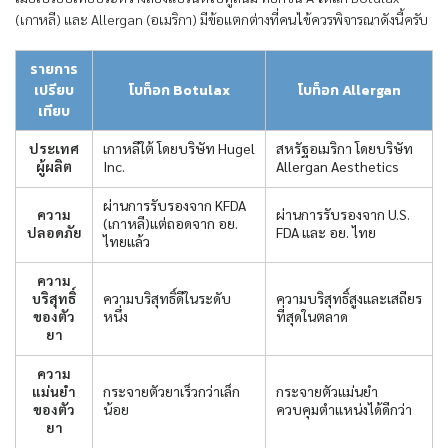
(เกาหลี) และ Allergan (อเมริกา) มีข้อแตกต่างที่คนไข้ควรพิจารณาดังนี้ครับ
รายการ
เปรียบ
โบท็อก Botulax
โบท็อก Allergan
เทียบ
ประเทศ
เกาหลีใต้ โดยบริษัท Hugel
สหรัฐอเมริกา โดยบริษัท
ผู้ผลิต
Inc.
Allergan Aesthetics
ผ่านการรับรองจาก KFDA
ความ
ผ่านการรับรองจาก U.S.
(เกาหลี)แต่ถอดจาก อย.
ปลอดภัย
FDA และ อย. ไทย
ไทยแล้ว
ความ
บริสุทธิ์
ความบริสุทธิ์ดีในระดับ
ความบริสุทธิ์สูงและเสถียร
ของตัว
หนึ่ง
ที่สุดในตลาด
ยา
ความ
แม่นยำ
กระจายตัวยาเร็วกว่าเล็ก
กระจายตัวแม่นยำ
ของตัว
น้อย
ควบคุมตำแหน่งได้ดีกว่า
ยา