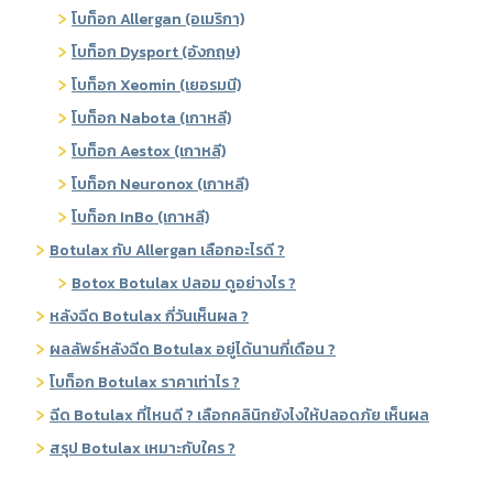
โบท็อก Allergan (อเมริกา)
โบท็อก Dysport (อังกฤษ)
โบท็อก Xeomin (เยอรมนี)
โบท็อก Nabota (เกาหลี)
โบท็อก Aestox (เกาหลี)
โบท็อก Neuronox (เกาหลี)
โบท็อก InBo (เกาหลี)
Botulax กับ Allergan เลือกอะไรดี ?
Botox Botulax ปลอม ดูอย่างไร ?
หลังฉีด Botulax กี่วันเห็นผล ?
ผลลัพธ์หลังฉีด Botulax อยู่ได้นานกี่เดือน ?
โบท็อก Botulax ราคาเท่าไร ?
ฉีด Botulax ที่ไหนดี ? เลือกคลินิกยังไงให้ปลอดภัย เห็นผล
สรุป Botulax เหมาะกับใคร ?