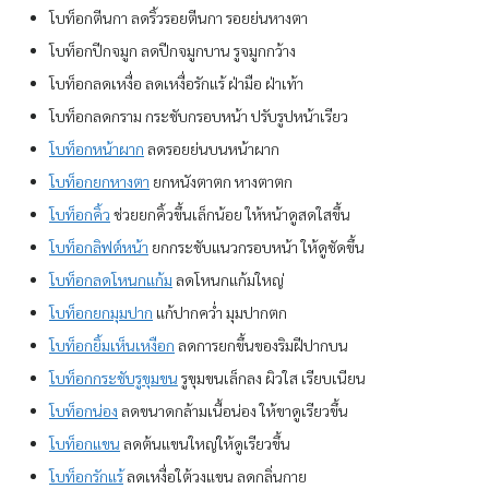
โบท็อกตีนกา ลดริ้วรอยตีนกา รอยย่นหางตา
โบท็อกปีกจมูก ลดปีกจมูกบาน รูจมูกกว้าง
โบท็อกลดเหงื่อ ลดเหงื่อรักแร้ ฝ่ามือ ฝ่าเท้า
โบท็อกลดกราม กระชับกรอบหน้า ปรับรูปหน้าเรียว
โบท็อกหน้าผาก
ลดรอยย่นบนหน้าผาก
โบท็อกยกหางตา
ยกหนังตาตก หางตาตก
โบท็อกคิ้ว
ช่วยยกคิ้วขึ้นเล็กน้อย ให้หน้าดูสดใสขึ้น
โบท็อกลิฟต์หน้า
ยกกระชับแนวกรอบหน้า ให้ดูชัดขึ้น
โบท็อกลดโหนกแก้ม
ลดโหนกแก้มใหญ่
โบท็อกยกมุมปาก
แก้ปากคว่ำ มุมปากตก
โบท็อกยิ้มเห็นเหงือก
ลดการยกขึ้นของริมฝีปากบน
โบท็อกกระชับรูขุมขน
รูขุมขนเล็กลง ผิวใส เรียบเนียน
โบท็อกน่อง
ลดขนาดกล้ามเนื้อน่อง ให้ขาดูเรียวขึ้น
โบท็อกแขน
ลดต้นแขนใหญ่ให้ดูเรียวขึ้น
โบท็อกรักแร้
ลดเหงื่อใต้วงแขน ลดกลิ่นกาย