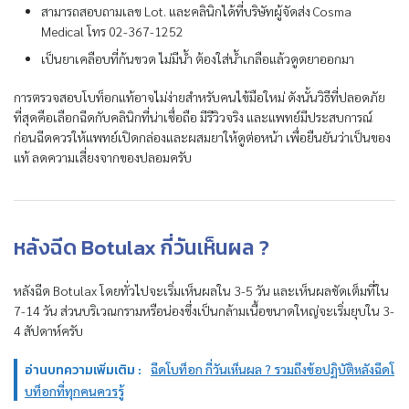
สามารถสอบถามเลข Lot. และคลินิกได้ที่บริษัทผู้จัดส่ง Cosma
Medical โทร 02-367-1252
เป็นยาเคลือบที่ก้นขวด ไม่มีน้ำ ต้องใส่น้ำเกลือแล้วดูดยาออกมา
การตรวจสอบโบท็อกแท้อาจไม่ง่ายสำหรับคนไข้มือใหม่ ดังนั้นวิธีที่ปลอดภัย
ที่สุดคือเลือกฉีดกับคลินิกที่น่าเชื่อถือ มีรีวิวจริง และแพทย์มีประสบการณ์
ก่อนฉีดควรให้แพทย์เปิดกล่องและผสมยาให้ดูต่อหน้า เพื่อยืนยันว่าเป็นของ
แท้ ลดความเสี่ยงจากของปลอมครับ
หลังฉีด Botulax กี่วันเห็นผล ?
หลังฉีด Botulax โดยทั่วไปจะเริ่มเห็นผลใน 3-5 วัน และเห็นผลชัดเต็มที่ใน
7-14 วัน ส่วนบริเวณกรามหรือน่องซึ่งเป็นกล้ามเนื้อขนาดใหญ่จะเริ่มยุบใน 3-
4 สัปดาห์ครับ
อ่านบทความเพิ่มเติม :
ฉีดโบท็อก กี่วันเห็นผล ? รวมถึงข้อปฏิบัติหลังฉีดโ
บท็อกที่ทุกคนควรรู้