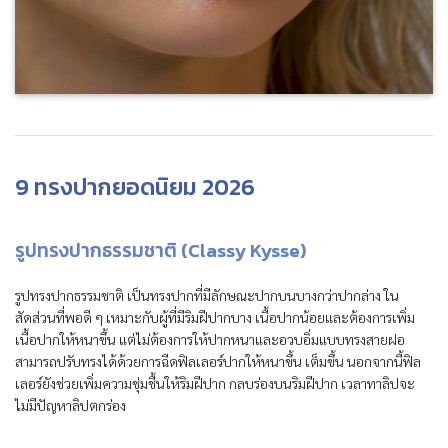
9 ทรงปากยอดนิยม 2026
รูปทรงปากธรรมชาติ (Classy Kysse)
รูปทรงปากธรรมชาติ เป็นทรงปากที่มีลักษณะปากบนบางกว่าปากล่าง ใน
สัดส่วนที่พอดี ๆ เหมาะกับผู้ที่มีริมฝีปากบาง เนื้อปากน้อยและต้องการเพิ่ม
เนื้อปากให้หนาขึ้น แต่ไม่ต้องการให้ปากหนาและอวบอิ่มแบบทรงสายฝอ
สามารถปรับทรงได้ด้วยการฉีดฟิลเลอร์ปากให้หนาขึ้น เต็มขึ้น นอกจากนี้ฟิล
เลอร์ยังช่วยเพิ่มความชุ่มชื้นให้ริมฝีปาก กลบร่องบนริมฝีปาก เวลาทาลิปจะ
ไม่มีปัญหาลิปตกร่อง