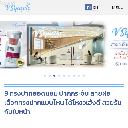
ฟิลเลอร์
Skip
MENU
TH
EN
to
content
9 ทรงปากยอดนิยม ปากกระจับ สายฝอ
เลือกทรงปากแบบไหน ได้โหงวเฮ้งดี สวยรับ
กับใบหน้า
NEW
HOT
NEW