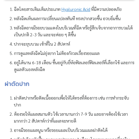
ฉีดโดยสารเติมเต็มประเภท
Hyaluronic Acid
ที่มีความปลอดภัย
หลังฉีดเห็นผลการเปลี่ยนแปลงทันที ทรงปากสวยขึ้น อวบอิ่มขึ้น
หลังฉีดอาจมีรอยบวมแดงในบริเวณที่ฉีด หรือรู้สึกเจ็บจากอาการบวมได้
เป็นปกติ 2-3 วัน และจะค่อย ๆ ดีขึ้น
ปากจะยุบบวม เข้าที่ใน 2 สัปดาห์
การดูแลหลังฉีดไม่ยุ่งยาก ไม่ต้องกังวลเรื่องรอยแผล
อยู่ได้นาน 6-18 เดือน ขึ้นอยู่กับยี่ห้อฟิลเลอร์ฟิลเลอร์ที่เลือกใช้ และการ
ดูแลตัวเองหลังฉีด
ผ่าตัดปาก
ผ่าตัดปากหรือตัดเนื้อออกเพื่อให้ได้ทรงที่ต้องการ เช่น การทำกระจับ
ปาก
ต้องรอให้แผลสมานตัว ใช้เวลานานกว่า 7-9 วัน และอาจต้องใช้เวลา
มากกว่า 2 สัปดาห์กว่าที่แผลจะหายดี
อาจมีรอยแผลนูน หรือรอยแผลเป็นบริเวณแผลผ่าตัดได้