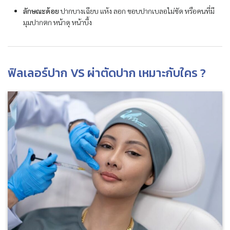
ลักษณะด้อย
ปากบางเฉียบ แห้ง ลอก ขอบปากเบลอไม่ชัด หรือคนที่มี
มุมปากตก หน้าดุ หน้าบึ้ง
ฟิลเลอร์ปาก VS ผ่าตัดปาก เหมาะกับใคร ?