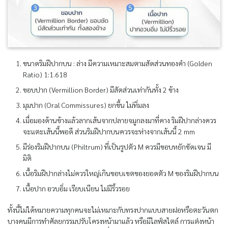
ขนาดริมฝีปากบน : ล่าง มีความเหมาะสมตามสัดส่วนทองคำ (Golden
Ratio) 1:1.618
ขอบปาก (Vermillion Border) มีสัดส่วนเท่ากันทั้ง 2 ข้าง
มุมปาก (Oral Commissures) ยกขึ้น ไม่ทิ่มลง
เมื่อมองด้านข้างแล้วลากเส้นจากปลายจมูกลงมาที่คาง ริมฝีปากล่างควร
จะแตะเส้นนี้พอดี ส่วนริมฝีปากบนควรจะห่างจากเส้นนี้ 2 mm
มีร่องริมฝีปากบน (Philtrum) ที่เป็นรูปตัว M ควรมีขอบหยักชัดเจน มี
มิติ
เนื้อริมฝีปากล่างไม่ควรใหญ่เกินขอบเขตของยอดตัว M ของริมฝีปากบน
เนื้อปาก อวบอิ่ม เรียบเนียน ไม่มีริ้วรอย
ทั้งนี้ไม่ได้หมายความทุกคนจะไม่เหมาะกับทรงปากแบบสายฝอหรือตะวันตก
บางคนมีการทำศัลยกรรมปรับโครงหน้ามาแล้ว หรือมีไลฟ์สไตล์ การแต่งหน้า