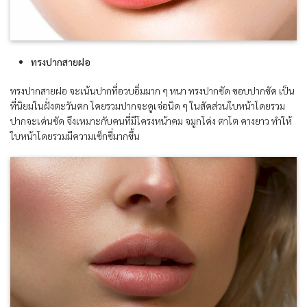
ทรงปากสายฝอ
ทรงปากสายฝอ จะเน้นปากที่อวบอิ่มมาก ๆ หนา ทรงปากชัด ขอบปากชัด เป็น
ที่นิยมในฝั่งตะวันตก โดยรวมปากจะดูเจ่อนิด ๆ ในสัดส่วนใบหน้าโดยรวม
ปากจะเด่นชัด จึงเหมาะกับคนที่มีโครงหน้าคม จมูกโด่ง ตาโต คางยาว ทำให้
ใบหน้าโดยรวมมีความเซ็กซี่มากขึ้น