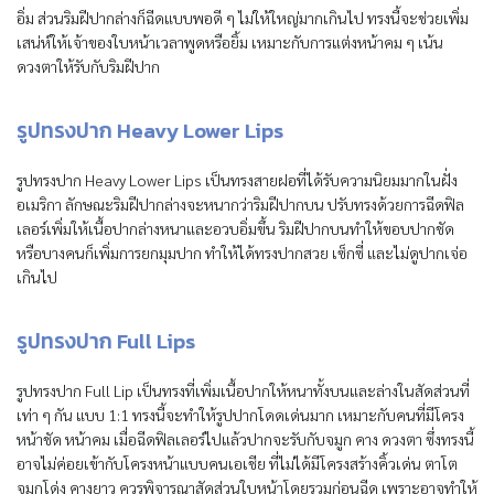
อิ่ม ส่วนริมฝีปากล่างก็ฉีดแบบพอดี ๆ ไม่ให้ใหญ่มากเกินไป ทรงนี้จะช่วยเพิ่ม
เสน่ห์ให้เจ้าของใบหน้าเวลาพูดหรือยิ้ม เหมาะกับการแต่งหน้าคม ๆ เน้น
ดวงตาให้รับกับริมฝีปาก
รูปทรงปาก Heavy Lower Lips
รูปทรงปาก Heavy Lower Lips เป็นทรงสายฝอที่ได้รับความนิยมมากในฝั่ง
อเมริกา ลักษณะริมฝีปากล่างจะหนากว่าริมฝีปากบน ปรับทรงด้วยการฉีดฟิล
เลอร์เพิ่มให้เนื้อปากล่างหนาและอวบอิ่มขึ้น ริมฝีปากบนทำให้ขอบปากชัด
หรือบางคนก็เพิ่มการยกมุมปาก ทำให้ได้ทรงปากสวย เซ็กซี่ และไม่ดูปากเจ่อ
เกินไป
รูปทรงปาก Full Lips
รูปทรงปาก Full Lip เป็นทรงที่เพิ่มเนื้อปากให้หนาทั้งบนและล่างในสัดส่วนที่
เท่า ๆ กัน แบบ 1:1 ทรงนี้จะทำให้รูปปากโดดเด่นมาก เหมาะกับคนที่มีโครง
หน้าชัด หน้าคม เมื่อฉีดฟิลเลอร์ไปแล้วปากจะรับกับจมูก คาง ดวงตา ซึ่งทรงนี้
อาจไม่ค่อยเข้ากับโครงหน้าแบบคนเอเชีย ที่ไม่ได้มีโครงสร้างคิ้วเด่น ตาโต
จมูกโด่ง คางยาว ควรพิจารณาสัดส่วนใบหน้าโดยรวมก่อนฉีด เพราะอาจทำให้