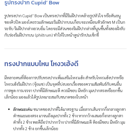
รูปทรงปาก Cupid’ Bow
รูปทรงปาก Cupid’ Bow เป็นทรงปากที่มีริมฝีปากคล้ายรูปหัวใจ หรือคันธนู
ของคิวปิด มองโดยรวมลักษณะริมฝีปากบนเกือบจะเหมือนตัวอักษร M เป็นก
ระจับ ริมฝีปากล่างอวบอิ่ม โดยจะมีส่วนของริมฝีปากล่างที่นูนขึ้นทั้งสองฝั่งรับ
กับร่องริมฝีปากบน (philtrum) ทำให้ใบหน้าดูน่ารักปนเซ็กซี่
ทรงปากแบบไหน โหงวเฮ้งดี
มีหลายคนที่ต้องการปรับทรงปากเพิ่มเสริมโหงวเฮ้ง สำหรับโหงวเฮ้งปากหรือ
โหงวเฮ้งริมฝีปาก (จุ้ยแซ) เป็นจุดที่บ่งบอกเรื่องของความสัมพันธ์กับคนอื่น
การพูด การเจรจา ปากที่มีลักษณะดี ควรมีขอบ มีหยัก มุมปากตรงหรือยกขึ้น
เล็กน้อย มองแล้วได้รูปเหมาะสมกับขนาดของใบหน้า
ลักษณะเด่น
ขนาดของปากที่ได้มาตรฐาน เมื่อลากเส้นจากกึ่งกลางลูกตา
ดำขณะมองตรง มาจนถึงมุมปากทั้ง 2 ข้าง หากกว้างเสมอกึ่งกลางลูกตา
ดำทั้ง 2 ข้าง พอดีถือว่าปากกว้าง ปากที่มีลักษณะดี ต้องมีขอบ มีหยัก มุม
ปากทั้ง 2 ข้าง ยกขึ้นเล็กน้อย