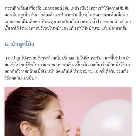
ควรหลีกเลี่ยงเครื่องดื่มแอลกอฮอล์ เช่น เหล้า เบียร์ เพราะทำให้ความเข้มข้น
ของเลือดสูงขึ้น ร่างกายต้องดึงเอาน้ำจากส่วนอื่น ๆ ในร่างกายมาเพื่อเจือจาง
แอลกอฮอล์ในเลือด ปรับสมดุล และป้องกันภาวะขาดน้ำ โดยจะกักเก็บสำรอง
น้ำเอาไว้ โดยเฉพาะบริเวณใบหน้าและแก้ม ทำให้หน้าบวม แก้มป่องมากขึ้น
6. เป่าลูกโป่ง
การเป่าลูกโป่งช่วยบริหารกล้ามเนื้อบริเวณแก้มให้ตึงกระชับ เวลาที่ใช้ปากเป่า
ลมเข้าไป จะรู้สีกถึงการขยายออกของกล้ามเนื้อบริเวณแก้ม เป็นอีกหนึ่งวิธีการ
ออกกำลังกายกล้ามเนื้อใบหน้า ลดแก้มได้ ทำประมาณ 10 ครั้งต่อวัน ร่วมกับ
วิธีลดแก้มแบบอื่น ๆ