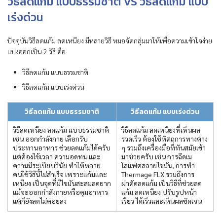
วิธีลดแก้ม แบบธรรมชาติ VS วิธีลดแก้ม แบบ
เร่งด่วน
ปัจจุบันวิธีลดแก้ม ลดเหนียง มีหลายวิธี หมอจัดกลุ่มมาให้เพื่อความเข้าใจง่าย
แบ่งออกเป็น 2 วิธี คือ
วิธีลดแก้ม แบบธรรมชาติ
วิธีลดแก้ม แบบเร่งด่วน
วิธีลดแก้ม แบบธรรมชาติ
วิธีลดแก้ม แบบเร่งด่วน
วิธีลดเหนียง ลดแก้ม แบบธรรมชาติ
วิธีลดแก้ม ลดเหนียงที่เห็นผล
เช่น ออกกำลังกาย เลือกรับ
รวดเร็ว ต้องใช้หัตถการทางต่าง
ประทานอาหาร ช่วยลดแก้มได้ครับ
ๆ รวมถึงเครื่องมือที่ทันสมัยเข้า
แต่ต้องใช้เวลา ความอดทน และ
มาช่วยครับ เช่น การฉีดเม
ความมีระเบียบวินัย ทำให้หลาย
โสแฟตสลายไขมัน, การทำ
คนใช้วิธีนี้ไม่สำเร็จ เพราะแก้มและ
Thermage FLX รวมถึงการ
เหนียง เป็นจุดที่มีไขมันสะสมลดยาก
ผ่าตัดลดแก้ม เป็นวิธีที่ช่วยลด
แม้จะออกกำลังกายหรือคุมอาหาร
แก้ม ลดเหนียง ปรับรูปหน้า
แต่ก็ยังลดไม่ค่อยลง
เรียว ได้เร็วและเห็นผลชัดเจน