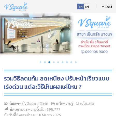
Skip
MENU
TH
EN
to
content
รวมวิธีลดแก้ม ลดเหนียง ปรับหน้าเรียวแบบ
เร่งด่วน แต่ละวิธีเห็นผลแค่ไหน ?
NEW
ทีมแพทย์ V Square Clinic
เกร็ดความรู้
เมโสแฟต
มีคนอ่านบทความนี้แล้ว :
395,777
HOT
วันที่อัพเดตล่าสุด : 10 March 2026
NEW