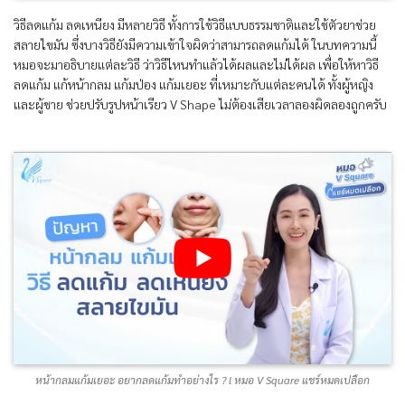
วิธีลดแก้ม ลดเหนียง มีหลายวิธี ทั้งการใช้วิธีแบบธรรมชาติและใช้ตัวยาช่วย
สลายไขมัน ซึ่งบางวิธียังมีความเข้าใจผิดว่าสามารถลดแก้มได้ ในบทความนี้
หมอจะมาอธิบายแต่ละวิธี ว่าวิธีไหนทำแล้วได้ผลและไม่ได้ผล เพื่อให้หาวิธี
ลดแก้ม แก้หน้ากลม แก้มป่อง แก้มเยอะ ที่เหมาะกับแต่ละคนได้ ทั้งผู้หญิง
และผู้ชาย ช่วยปรับรูปหน้าเรียว V Shape ไม่ต้องเสียเวลาลองผิดลองถูกครับ
หน้ากลมแก้มเยอะ อยากลดแก้มทำอย่างไร ? l หมอ V Square แชร์หมดเปลือก