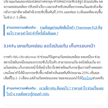
บริเวณแก้มและเหนียงได้อย่างตรงจุด ทำให้หน้ากระชับได้รูป ผิวแน่นขึ้น ลด
ความหย่อนคล้อย ปรับหน้าเรียว เหมาะสำหรับคนที่อยากลดแก้มแต่กลัวเข็ม
กลัวการผ่าตัด หลังทำผิวกระชับขึ้นทันที 20% และค่อย ๆ เห็นผลชัดเจนขึ้น
ในช่วง 2-3 เดือน
อ่านบทความเพิ่มเติม :
รวมข้อมูลก่อนตัดสินใจทำ Thermage FLX คือ
อะไร ราคาเท่าไหร่ ทำกี่ครั้งถึงเห็นผล ?
3.Hifu ยกแก้มหย่อน ลดไขมันแก้ม เก็บกรอบหน้า
การทำ Hifu Ultraformer III ช่วยแก้ปัญหาแก้มหย่อนคล้อย ลดเหนียง ช่วย
สลายไขมันเหนียงและยกกระชับไปในตัว สามารถยกแก้ม ลดไขมันแก้ม ยก
แก้มหย่อน เก็บกรอบหน้าให้หน้าเรียววีเชฟ พร้อมกับกระตุ้นการสร้างคอลลา
เจนใหม่ ทำให้ผิวยกกระชับขึ้น หลังทำเห็นผลทันทีประมาณ 20% เห็นผล
เต็มที่ใน 2-3 เดือน แต่ถ้าแก้มหย่อนเยอะ หมอจะแนะนำให้
ร้อยไหม
ช่วยครับ
อ่านบทความเพิ่มเติม :
เจาะลึก Hifu คืออะไร ? ราคาเท่าไร ช่วยเรื่องอะ
ไรบ้าง รวมข้อควรรู้ก่อนทำ Hifu