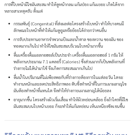
การที่ใบหน้ามีไขมันสะสม ทำให้ดูหน้ากลม แก้มป่อง แก้มเยอะ เกิดได้จาก
หลายสาเหตุครับ ตั้งแต่
กรรมพันธุ์ (Congenital) ที่ส่งผลต่อโครงสร้างใบหน้า ทำให้บางคนมี
ลักษณะใบหน้าที่ทำให้แก้มดูอูมหรือย้อยได้ง่ายกว่าคนอื่น
การรับประทานอาหารจำพวกแป้งและน้ำตาล ของหวาน ของมัน ของ
ทอดมากเกินไป ทำให้ไขมันสะสมบริเวณใบหน้ามากขึ้น
ดื่มเครื่องดื่มแอลกอฮอล์เป็นประจำ เครื่องดื่มแอลกอฮอล์ 1 กรัม ให้
พลังงานประมาณ 7.1 แคลอรี่ (Calories) ซึ่งส่วนมากก็เป็นพลังงานที่
ร่างกายไม่ได้นำมาใช้ จึงเกิดการสะสมมากเกินไป
ดื่มน้ำในปริมาณที่ไม่เพียงพอกับที่ร่างกายต้องการในแต่ละวัน ไตจะ
ทำงานหนักและลดประสิทธิภาพลง ตับซึ่งทำหน้าที่ในการเผาผลาญไข
มันต้องทำหน้าที่แทนไต จึงทำให้ร่างกายเผาผลาญได้น้อยลง
อายุมากขึ้น โครงสร้างผิวเริ่มเสื่อม ทำให้ผิวหย่อนคล้อย ยิ่งถ้าใครที่มีไข
มันสะสมบนใบหน้าเยอะ ก็จะทำให้แก้มหย่อน เห็นเหนียงชัดเจนขึ้น