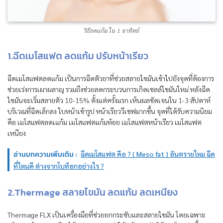
วิธีลดแก้ม ใน 1 อาทิตย์
1.ฉีดเมโสแฟต ลดแก้ม ปรับหน้าเรียว
ฉีดเมโสแฟตลดแก้ม เป็นการฉีดตัวยาที่ช่วยสลายไขมันเข้าไปยังจุดที่ต้องการ
ช่วยเร่งการเผาผลาญ รวมถึงช่วยลดกระบวนการเกิดเซลล์ไขมันใหม่ หลังฉีด
ไขมันจะเริ่มสลายตัว 10-15% ตั้งแต่ครั้งแรก เห็นผลชัดเจนใน 1-3 สัปดาห์
บริเวณที่ฉีดเล็กลง ใบหน้าเข้ารูป หน้าเรียววีเชฟมากขึ้น จุดที่ได้รับความนิยม
คือ เมโสแฟตลดเแก้ม เมโสแฟตแก้มห้อย เมโสแฟตหน้าเรียว เมโสแฟต
เหนียง
อ่านบทความเพิ่มเติม :
ฉีดเมโสแฟต คือ ? ( Meso fat ) อันตรายไหม ฉีด
ที่ไหนดี ต่างจากโบท็อกอย่างไร ?
2.Thermage สลายไขมัน ลดแก้ม ลดเหนียง
Thermage FLX เป็นเครื่องมือที่ช่วยยกกระชับและสลายไขมัน โดยเฉพาะ