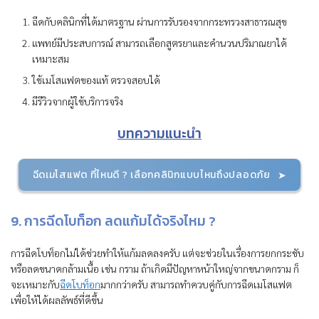
ฉีดกับคลินิกที่ได้มาตรฐาน ผ่านการรับรองจากกระทรวงสาธารณสุข
แพทย์มีประสบการณ์ สามารถเลือกสูตรยาและคำนวนปริมาณยาได้
เหมาะสม
ใช้เมโสแฟตของแท้ ตรวจสอบได้
มีรีวิวจากผู้ใช้บริการจริง
บทความแนะนำ
ฉีดเมโสแฟต ที่ไหนดี ? เลือกคลินิกแบบไหนถึงปลอดภัย
9. การฉีดโบท็อก ลดแก้มได้จริงไหม ?
การฉีดโบท็อกไม่ได้ช่วยทำให้แก้มลดลงครับ แต่จะช่วยในเรื่องการยกกระชับ
หรือลดขนาดกล้ามเนื้อ เช่น กราม ถ้าเกิดมีปัญหาหน้าใหญ่จากขนาดกราม ก็
จะเหมาะกับ
ฉีดโบท็อก
มากกว่าครับ สามารถทำควบคู่กับการฉีดเมโสแฟต
เพื่อให้ได้ผลลัพธ์ที่ดีขึ้น