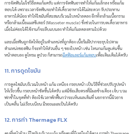
การจัดฟันไม่ใช่วิธีลดแก้มครับ แต่การจัดฟันอาจทำให้แก้มเล็กลง หรือแก้ม
ตอบได้ เพราะเวลาจัดฟันจะทำให้เคี้ยวอาหารได้ไม่สะดวก รับประทาน
อาหารได้น้อย ทำให้ไขมันที่สะสมบริเวณใบหน้าลดลง อีกทั้งกล้ามเนื้อกราม
หรือกล้ามเนื้อแมสซีเตอร์ (Masseter muscle) ซึ่งช่วยในการบดเคี้ยวอาหาร
เมื่อไม่ค่อยได้ใช้งานก็จะลีบแบนลง ทำให้แก้มลดลงตามไปด้วย
และเมื่อฟันถูกจัดให้อยู่ในตำแหน่งที่ถูกต้อง เนื้อริมฝีปากจะยุบไปตาม
ตำแหน่งของฟัน ก็จะทำให้ส่วนอื่น ๆ ของใบหน้า เช่น โหนกแก้มดูเด่นขึ้น
หน้าตอบลง ดูโทรม ดูป่วย ก็สามารถ
ฉีดฟิลเลอร์แก้มตอบ
เพื่อเติมเต็มได้ครับ
11. การดูดไขมัน
การดูดไขมันบริเวณใบหน้า แก้ม เหนียง กรอบหน้า เป็นวิธีที่ช่วยปรับรูปหน้า
ให้เรียวขึ้น กรอบหน้าชัดขึ้นได้ครับ แต่มีข้อเสียตรงที่มีผลข้างเคียง เจ็บ บวม
ฟกช้ำในจุดที่ทำ ต้องใช้เวลาพักฟื้นกว่าจะเห็นผลเต็มที่ นอกจากนี้ผิวอาจ
เป็นคลื่น ไม่เรียบเนียน มีรอยแผลเป็นได้ครับ
12. การทำ Thermage FLX
คนที่หน้าอ้วน มีไขมันบริเวณแก้ม หรือคนที่มีเหนียงใต้คาง การทำ Thermage