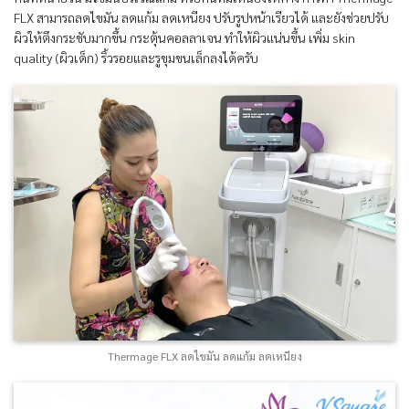
FLX สามารถลดไขมัน ลดแก้ม ลดเหนียง ปรับรูปหน้าเรียวได้ และยังช่วยปรับ
ผิวให้ตึงกระชับมากขึ้น กระตุ้นคอลลาเจน ทำให้ผิวแน่นขึ้น เพิ่ม skin
quality (ผิวเด็ก) ริ้วรอยและรูขุมขนเล็กลงได้ครับ
Thermage FLX ลดไขมัน ลดแก้ม ลดเหนียง