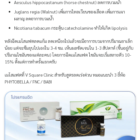
Aesculus hippocastanum (horse chestnut) ลดการบวมน้ำ
Juglans regia (Walnut) เพิ่มการไหลเวียนของเลือด เพิ่มการเผา
ผลาญ ลดอาการบวมน้ำ
Nicotiana tabacum กระตุ้น catecholamine ทำให้เกิด lipolysis
หลังฉีดเมโสแฟตลดแก้ม ลดเหนียงไปแล้วจะมีอาการบวมจากปริมาณยาเล็ก
น้อย แต่จะซึมยุบไปเองใน 3-4 ชม. เห็นผลชัดเจนใน 1-3 สัปดาห์ (ขึ้นอยู่กับ
ปริมาณไขมันของแต่ละคน) โดยการฉีดเมโสแฟต ไขมันจะเริ่มสลายตัว 10-
15% ตั้งแต่การทำครั้งแรกครับ
เมโสแฟตที่ V Square Clinic สำหรับสูตรลดเร่งด่วน หมอแนะนำ 3 ยี่ห้อ
PHYTOBELLA / FNC / BABI