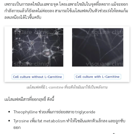
เพราะเป็นการลดไขมันเฉพาะจุด โดยเฉพาะไขมันในจุดที่ลดยาก แม้จะออก
กำลังกายแล้วก็ยังลดไม่ค่อยลง สามารถใช้เมโสแฟตเป็นตัวช่วยเร่งให้ลดแก้ม
ลดเหนียงได้ไวขึ้นครับ
เมโสแฟตที่มี L-carnitine ที่จะดึงไขมันมาใช้เป็นพลังงาน
เมโสแฟตมีสารที่ออกฤทธิ์ ดังนี้
Theophylline ช่วยเพิ่มการย่อยสลาย triglyceride
Tyrosine เพิ่ม fat metabolism ทำให้ไขมันแตกตัวเล็กลง และถูกขับ
ออก