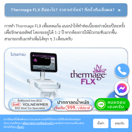
Thermage FLX คืออะไร? ราคาเท่าไหร่? กี่ครั้งถึงเห็นผล?
การทำ Thermage FLX เพื่อลดแก้ม แนะนำให้ทำต่อเนื่องอย่างน้อยปีละครั้ง
เพื่อรักษาผลลัพธ์ โดยจะอยู่ได้ 1-2 ปี หากต้องการให้ผิวกระชับมากขึ้น
สามารถกลับมาทำเพิ่มได้ทุก ๆ 3 เดือนครับ
เราใช้คุกกี้เพื่อพัฒนาประสบการณ์ที่ดีในการใช้เว็บไซต์ของคุณ
13. การผ่าตัดลดแก้ม
ตั้งค่า
ยอมรับ
สามารถศึกษา
นโยบายความเป็นส่วนตัว
และจัดการความเป็นส่วน
ตัว ได้ที่ปุ่ม
ตั้งค่า