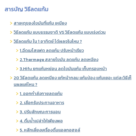
สารบัญ วิธีลดแก้ม
สาเหตุของไขมันที่แก้ม เหนียง
วิธีลดแก้ม แบบธรรมชาติ VS วิธีลดแก้ม แบบเร่งด่วน
วิธีลดแก้ม ใน 1 อาทิตย์ ได้ผลจริงไหม ?
1.ฉีดเมโสแฟต ลดแก้ม ปรับหน้าเรียว
2.Thermage สลายไขมัน ลดแก้ม ลดเหนียง
3.Hifu ยกแก้มหย่อน ลดไขมันแก้ม เก็บกรอบหน้า
20 วิธีลดแก้ม ลดเหนียง แก้หน้ากลม แก้มป่อง แก้มเยอะ แต่ละวิธีเห็
นผลแค่ไหน ?
1. ออกกำลังกายลดแก้ม
2. เลือกรับประทานอาหาร
3. ปรับลักษณะการนอน
4. ดื่มน้ำเปล่าให้เพียงพอ
5. หลีกเลี่ยงเครื่องดื่มแอลกอฮอล์