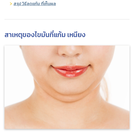
สรุป วิธีลดแก้ม ที่เห็นผล
สาเหตุของไขมันที่แก้ม เหนียง