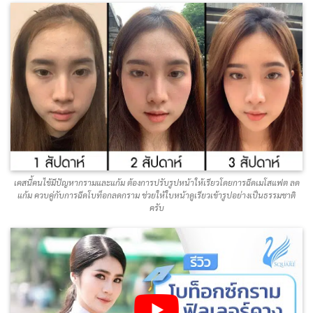
เคสนี้คนไข้มีปัญหากรามและแก้ม ต้องการปรับรูปหน้าให้เรียวโดยการฉีดเมโสแฟต ลด
แก้ม ควบคู่กับการฉีดโบท็อกลดกราม ช่วยให้ใบหน้าดูเรียวเข้ารูปอย่างเป็นธรรมชาติ
ครับ