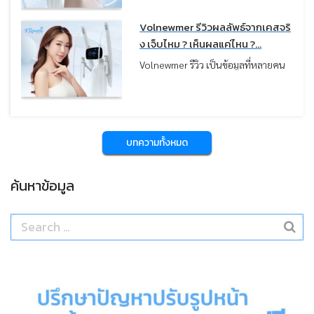
ทำครับ เพราะเป็นเทคโนโลยียกกระชับ
ผิวจากประเทศเกาหลี ที่กำลังได้รับ
Volnewmer รีวิวผลลัพธ์จากเคสจริ
ความนิยมมากขึ้น จากรีวิวเรื่องผลลัพธ์
ง เจ็บไหม ? เห็นผลแค่ไหน ?...
การยกกระชับที่ชัดเจน ความรู้สึกสบาย
Volnewmer รีวิว เป็นข้อมูลที่หลายคน
ระหว่างทำ และระดับราคาที่ไม่สูงมาก
ค้นหาเพื่อใช้ประกอบการตัดสินใจก่อน
บทความนี้หมอสรุปภาพรวมราคา
ทำหัตถการยกกระชับผิว โดยเฉพาะผู้ที่
โปรแกรม Volnewmer ตั้งแต่ปัจจัยที่มี
ต้องการปรับรูปหน้าให้กระชับ เรียวขึ้น
ผลต่อการคิดราคา ราคาแยกตามจำนวน
และดูอ่อนเยาว์แบบไม่ต้องผ่าตัด
Shot และตำแหน่งที่รักษา
บทความนี้หมอรวบรวมรีวิวผลลัพธ์ ข้อดี
บทความทั้งหมด
และข้อควรรู้ เพื่อช่วยให้เข้าใจก่อน
ตัดสินใจทำมากขึ้นครับ
ค้นหาข้อมูล
Search
for: