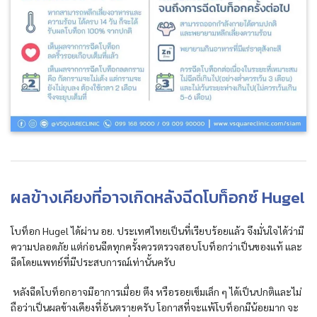
ผลข้างเคียงที่อาจเกิดหลังฉีดโบท็อกซ์ Hugel
โบท็อก Hugel ได้ผ่าน อย. ประเทศไทยเป็นที่เรียบร้อยแล้ว จึงมั่นใจได้ว่ามี
ความปลอดภัย แต่ก่อนฉีดทุกครั้งควรตรวจสอบโบท็อกว่าเป็นของแท้ และ
ฉีดโดยแพทย์ที่มีประสบการณ์เท่านั้นครับ
หลังฉีดโบท็อกอาจมีอาการเมื่อย ตึง หรือรอยเข็มเล็ก ๆ ได้เป็นปกติและไม่
ถือว่าเป็นผลข้างเคียงที่อันตรายครับ โอกาสที่จะแพ้โบท็อกมีน้อยมาก จะ