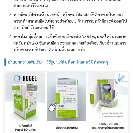
สามารถลบรีวิวเองได้
หากมีคอร์สทำหน้า นวดหน้า หรือคอร์สเลเซอร์ที่ต้องทำเป็นประจำ
ควรสทำมาก่อนฉีดโบท็อกอย่างน้อย 3 วัน เพราะหลังฉีดจะต้องงดไป
2 อาทิตย์ จึงจะทำต่อได้
งดยาในกลุ่มที่ลดการแข็งตัวของเลือดเช่น NSAIDs, แอสไพริน และงด
สครับหน้า 2-3 วันก่อนฉีด จะช่วยลดความเสี่ยงที่จะเขียวช้ำ และควร
ปรึกษาแพทย์ประจำตัวก่อนที่จะงดยาครับ
อ่านบทความเพิ่มเติม :
วิธีดูยาแท้โบท็อก ฟิลเลอร์ ยี่ห้อต่างๆ