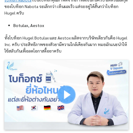
ของโบท็อก Nabota จะเล็กกว่า เห็นผลเร็ว แต่จะอยู่ได้สั้นกว่าโบท็อก
Hugel ครับ
Botulax, Aestox
ทั้งโบท็อก Hugel Botulax และ Aestox ผลิตจากบริษัทเดียวกันคือ Hugel
Inc. ครับ ประสิทธิภาพของตัวยามีความใกล้เคียงกันมาก หมอมักแนะนำให้
ใช้สลับกันเพื่อลดโอกาสดื้อยาครับ