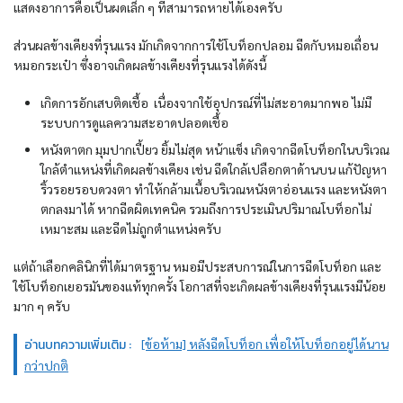
แสดงอาการคือเป็นผดเล็ก ๆ ที่สามารถหายได้เองครับ
ส่วนผลข้างเคียงที่รุนแรง มักเกิดจากการใช้โบท็อกปลอม ฉีดกับหมอเถื่อน
หมอกระเป๋า ซึ่งอาจเกิดผลข้างเคียงที่รุนแรงได้ดังนี้
เกิดการอักเสบติดเชื้อ เนื่องจากใช้อุปกรณ์ที่ไม่สะอาดมากพอ ไม่มี
ระบบการดูแลความสะอาดปลอดเชื้อ
หนังตาตก มุมปากเปี้ยว ยิ้มไม่สุด หน้าแข็ง เกิดจากฉีดโบท็อกในบริเวณ
ใกล้ตำแหน่งที่เกิดผลข้างเคียง เช่น ฉีดใกล้เปลือกตาด้านบน แก้ปัญหา
ริ้วรอยรอบดวงตา ทำให้กล้ามเนื้อบริเวณหนังตาอ่อนแรง และหนังตา
ตกลงมาได้ หากฉีดผิดเทคนิค รวมถึงการประเมินปริมาณโบท็อกไม่
เหมาะสม และฉีดไม่ถูกตำแหน่งครับ
แต่ถ้าเลือกคลินิกที่ได้มาตรฐาน หมอมีประสบการณ์ในการฉีดโบท็อก และ
ใช้โบท็อกเยอรมันของแท้ทุกครั้ง โอกาสที่จะเกิดผลข้างเคียงที่รุนแรงมีน้อย
มาก ๆ ครับ
อ่านบทความเพิ่มเติม :
[ข้อห้าม] หลังฉีดโบท็อก เพื่อให้โบท็อกอยู่ได้นาน
กว่าปกติ