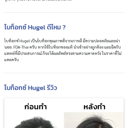
โบท็อกซ์ Hugel ดีไหม ?
โบท็อกซ์ Hugel เป็นโบท็อกคุณภาพดีจากเกาหลี มีความปลอดภัยและผ่า
นอย. FDA-Thai ครับ หากใช้โบท็อกของแท้ นำเข้าอย่างถูกต้อง และฉีดกับ
แพทย์ที่มีประสบการณ์ ก็จะได้ผลลัพธ์ตรงตามความคาดหวัง ในราคาที่ไม่
แพงครับ
โบท็อกซ์ Hugel รีวิว