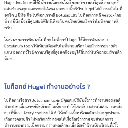
Hugel Inc. (เกาหลีใต้) มีความโดดเด่นในเรื่องของความบริสุทธิ์ ออกฤทธิ์
แม่นยำ ตรงจุด และราคาไม่แพง นอกจากนี้บริษัท Hugel ได้มีการผลิตโบท็
อกอีก 2 ยี่ห้อ คือ โบท็อกเกาหลี Botulax และ โบท็อกเกาหลี Aestox โดย
ทั้ง 3 ยี่ห้อนี้จะมีคุณสมบัติใกล้เคียงกัน คนไทยนิยมเรียกว่าโบท็อกเกาหลี
ครับ
ในส่วนของการพัฒนาโบท็อก โบท็อกซ์ Hugel ได้มีการพัฒนาสาร
Botulinum toxin ให้เทียบเคียงกับโบท็อกอเมริกา โดยมีการกระจายตัว
แคบ ออกฤทธิ์ไว มีความบริสุทธิ์สูง แต่ก็จะอยู่ได้สั้นกว่าโบท็อกอเมริกาเล็ก
น้อย
โบท็อกซ์ Hugel ทำงานอย่างไร ?
โบท็อก หรือสาร Botulinum toxin มีคุณสมบัติยับยั้งการทำงานของเซลล์
ประสาท เมื่อแพทย์ฉีดเข้ากล้ามเนื้อ จะทำให้เซลล์ประสาทไม่สามารถหลั่ง
สารที่ชื่อว่า Acetylcholine ได้ ทำให้กล้ามเนื้อบริเวณดังกล่าวหยุดทำงาน
เกิดการคลายตัว ไม่หดรัดเกร็ง ส่งผลให้เมื่อฉีดเข้ากราม จะช่วยลดการ
ทำงานของกรามเนื้อกราม กรามหดเล็กลง เมื่อฉีดเข้าผิวหนังบริเวณที่มีริ้ว