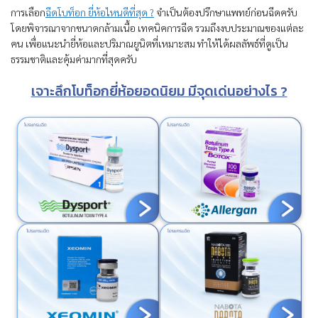
การเลือก
ฉีดโบท็อก ยี่ห้อไหนดีที่สุด ?
จำเป็นต้องปรึกษาแพทย์ก่อนฉีดครับ
โดยพิจารณาจากขนาดกล้ามเนื้อ เทคนิคการฉีด รวมถึงงบประมาณของแต่ละ
คน เพื่อแนะนำยี่ห้อและปริมาณยูนิตที่เหมาะสม ทำให้ได้ผลลัพธ์ที่ดูเป็น
ธรรมชาติและคุ้มค่ามากที่สุดครับ
เจาะลึกโบท็อกยี่ห้อยอดนิยม มีจุดเด่นอย่างไร ?