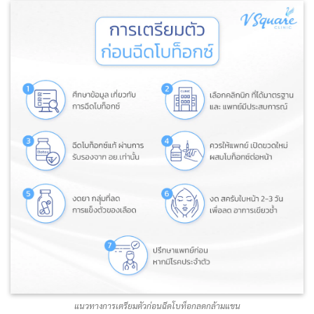
แนวทางการเตรียมตัวก่อนฉีดโบท็อกลดกล้ามแขน