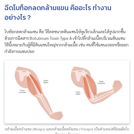
ฉีดโบท็อกลดกล้ามแขน คืออะไร ทำงาน
อย่างไร ?
โบท็อกลดกล้ามแขน คือ วิธีลดขนาดต้นแขนให้ดูเรียวเล็กและได้รูปมากขึ้น
ด้วยการฉีดสาร Botulinum Toxin Type A เข้าไปที่กล้ามเนื้อบริเวณต้นแขน
วิธีนี้เหมาะกับผู้ที่มีต้นแขนใหญ่จากกล้ามเนื้อ เช่น คนที่ใช้แขนเยอะหรือออก
กำลังกายแขนบ่อย
กล้ามเนื้อหน้าแขน (Biceps) และกล้ามเนื้อหลังแขน (Triceps) เป็นตำแหน่งที่นิยมฉีดโบ