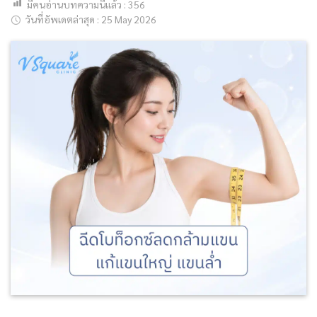
มีคนอ่านบทความนี้แล้ว :
356
วันที่อัพเดตล่าสุด : 25 May 2026
ค้นหาข้อมูล
Search
for: