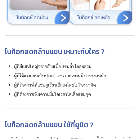
โบท็อกลดกล้ามแขน เหมาะกับใคร ?
ผู้ที่มีแขนใหญ่จากกล้ามเนื้อ แขนล่ำ ไม่สมส่วน
ผู้ที่ใช้แรงแขนเป็นประจำ เช่น เวทเทรนนิง ยกของหนัก
ผู้ที่ต้องการให้แขนดูเรียวเล็กลงโดยไม่ต้องผ่าตัด
ผู้ที่ต้องการเพิ่มความมั่นใจเวลาใส่เสื้อแขนกุด
โบท็อกลดกล้ามแขน ใช้กี่ยูนิต ?