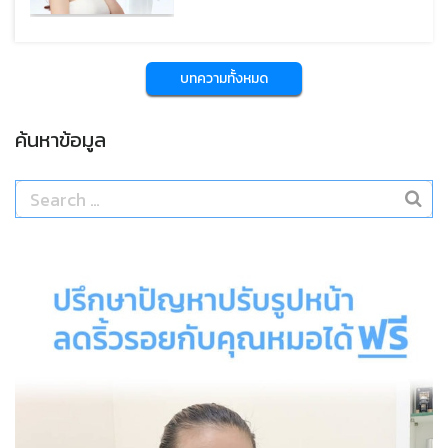
ทำหัตถการยกกระชับผิว โดยเฉพาะผู้ที่
โปรแกรม Volnewmer ตั้งแต่ปัจจัยที่มี
ต้องการปรับรูปหน้าให้กระชับ เรียวขึ้น
ผลต่อการคิดราคา ราคาแยกตามจำนวน
และดูอ่อนเยาว์แบบไม่ต้องผ่าตัด
Shot และตำแหน่งที่รักษา
บทความนี้หมอรวบรวมรีวิวผลลัพธ์ ข้อดี
บทความทั้งหมด
และข้อควรรู้ เพื่อช่วยให้เข้าใจก่อน
ตัดสินใจทำมากขึ้นครับ
ค้นหาข้อมูล
Search
for: