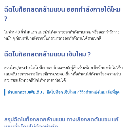
ฉีดโบท็อกลดกล้ามแขน ออกกำลังกายได้ไหม
?
ในช่วง 48 ชั่วโมงแรก แนะนำให้งดการออกกำลังกายแขน หรือออกกำลังกาย
หนัก ๆ ก่อนครับ หลังจากนั้นก็สามารถออกกำลังกายได้ตามปกติ
ฉีดโบท็อกลดกล้ามแขน เจ็บไหม ?
ส่วนใหญ่ระหว่างฉีดโบท็อกลดกล้ามแขนมักรู้สึกเจ็บเพียงเล็กน้อย หรือไม่เจ็บ
เลยครับ ระหว่างการฉีดจะมีการประคบเย็น หรือถ้าคนไข้กังวลเรื่องความเจ็บ
สามารถแจ้งทางคลินิกให้ทายาชาก่อนได้
อ่านบทความเพิ่มเติม :
ฉีดโบท็อก เจ็บไหม ? รีวิวตำแหน่งไหน เจ็บที่สุด
สรุปฉีดโบท็อกลดกล้ามแขน ทางเลือกลดต้นแขน แก้
แขนล่ำ โดยไม่ต้องผ่าตัด