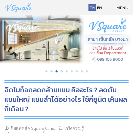
Skip
MENU
TH
EN
to
content
ฉีดโบท็อกลดกล้ามแขน คืออะไร ? ลดต้น
แขนใหญ่ แขนล่ำได้อย่างไร ใช้กี่ยูนิต เห็นผล
กี่เดือน ?
NEW
ทีมแพทย์ V Square Clinic
เกร็ดความรู้
HOT
NEW