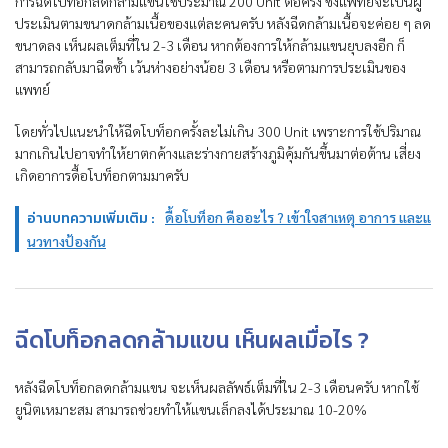
การฉีดโบท็อกลดกล้ามแขนใช้ประมาณ 200 Unit ต่อครั้ง ซึ่งแพทย์จะเป็นผู้
ประเมินตามขนาดกล้ามเนื้อของแต่ละคนครับ หลังฉีดกล้ามเนื้อจะค่อย ๆ ลด
ขนาดลง เห็นผลเต็มที่ใน 2-3 เดือน หากต้องการให้กล้ามแขนยุบลงอีก ก็
สามารถกลับมาฉีดซ้ำ เว้นห่างอย่างน้อย 3 เดือน หรือตามการประเมินของ
แพทย์
โดยทั่วไปแนะนำให้ฉีดโบท็อกครั้งละไม่เกิน 300 Unit เพราะการใช้ปริมาณ
มากเกินไปอาจทำให้ยาตกค้างและร่างกายสร้างภูมิคุ้มกันขึ้นมาต่อต้าน เสี่ยง
เกิดอาการดื้อโบท็อกตามมาครับ
อ่านบทความเพิ่มเติม :
ดื้อโบท็อก คืออะไร ? เข้าใจสาเหตุ อาการ และแ
นวทางป้องกัน
ฉีดโบท็อกลดกล้ามแขน เห็นผลเมื่อไร ?
หลังฉีดโบท็อกลดกล้ามแขน จะเห็นผลลัพธ์เต็มที่ใน 2-3 เดือนครับ หากใช้
ยูนิตเหมาะสม สามารถช่วยทำให้แขนเล็กลงได้ประมาณ 10-20%