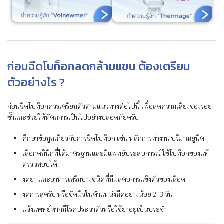
ก่อนฉีดโบท็อกลดกล้ามแขน ต้องเตรียม
ตัวอย่างไร ?
ก่อนฉีดโบท็อกควรเตรียมตัวตามแนวทางต่อไปนี้ เพื่อลดความเสี่ยงของรอย
ช้ำและช่วยให้หัตถการเป็นไปอย่างปลอดภัยครับ
ศึกษาข้อมูลเกี่ยวกับการฉีดโบท็อก เช่น หลักการทำงาน ปริมาณยูนิต
เลือกคลินิกที่ได้มาตรฐานและมีแพทย์ประสบการณ์ ใช้โบท็อกของแท้
ตรวจสอบได้
งดยา และอาหารเสริมบางชนิดที่มีผลต่อการแข็งตัวของเลือด
งดการสครับ หรือขัดผิวในตำแหน่งฉีดอย่างน้อย 2-3 วัน
แจ้งแพทย์หากมีโรคประจำตัวหรือใช้ยาอยู่เป็นประจำ