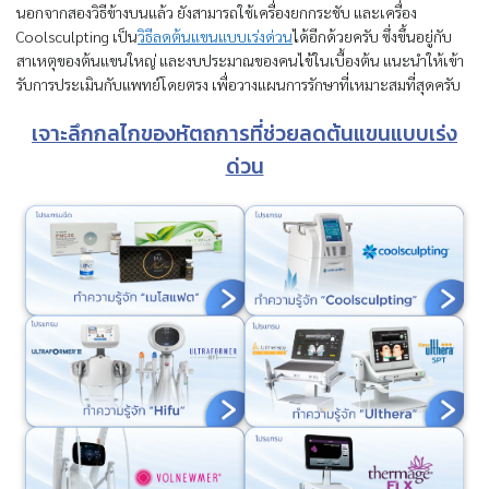
นอกจากสองวิธีข้างบนแล้ว ยังสามารถใช้เครื่องยกกระชับ และเครื่อง
Coolsculpting เป็น
วิธีลดต้นแขนแบบเร่งด่วน
ได้อีกด้วยครับ ซึ่งขึ้นอยู่กับ
สาเหตุของต้นแขนใหญ่ และงบประมาณของคนไข้ในเบื้องต้น แนะนำให้เข้า
รับการประเมินกับแพทย์โดยตรง เพื่อวางแผนการรักษาที่เหมาะสมที่สุดครับ
เจาะลึกกลไกของหัตถการที่ช่วยลดต้นแขนแบบเร่ง
ด่วน