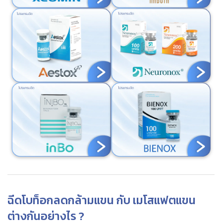
ฉีดโบท็อกลดกล้ามแขน กับ เมโสแฟตแขน
ต่างกันอย่างไร ?