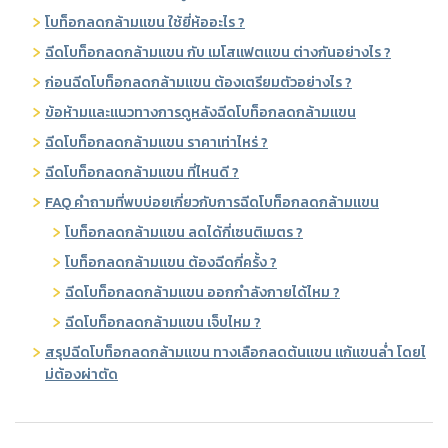
โบท็อกลดกล้ามแขน ใช้ยี่ห้ออะไร ?
ฉีดโบท็อกลดกล้ามแขน กับ เมโสแฟตแขน ต่างกันอย่างไร ?
ก่อนฉีดโบท็อกลดกล้ามแขน ต้องเตรียมตัวอย่างไร ?
ข้อห้ามและแนวทางการดูหลังฉีดโบท็อกลดกล้ามแขน
ฉีดโบท็อกลดกล้ามแขน ราคาเท่าไหร่ ?
ฉีดโบท็อกลดกล้ามแขน ที่ไหนดี ?
FAQ คำถามที่พบบ่อยเกี่ยวกับการฉีดโบท็อกลดกล้ามแขน
โบท็อกลดกล้ามแขน ลดได้กี่เซนติเมตร ?
โบท็อกลดกล้ามแขน ต้องฉีดกี่ครั้ง ?
ฉีดโบท็อกลดกล้ามแขน ออกกำลังกายได้ไหม ?
ฉีดโบท็อกลดกล้ามแขน เจ็บไหม ?
สรุปฉีดโบท็อกลดกล้ามแขน ทางเลือกลดต้นแขน แก้แขนล่ำ โดยไ
ม่ต้องผ่าตัด