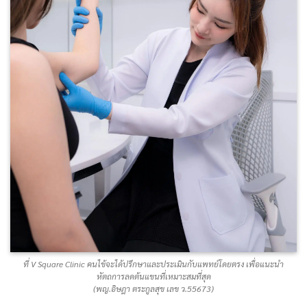
ที่ V Square Clinic คนไข้จะได้ปรึกษาและประเมินกับแพทย์โดยตรง เพื่อแนะนำ
หัตถการลดต้นแขนที่เหมาะสมที่สุด
(พญ.อิษฎา ตระกูลสุข เลข ว.55673)