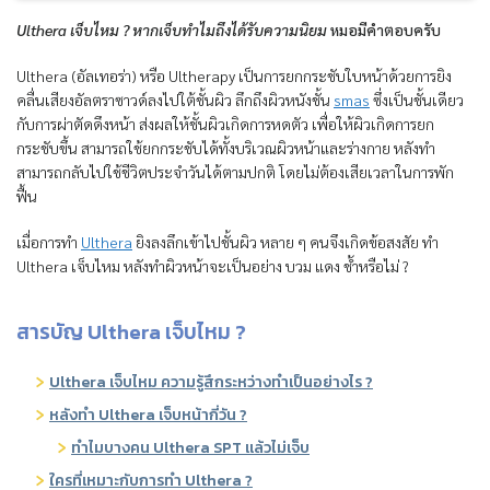
Ulthera เจ็บไหม ? หากเจ็บทำไมถึงได้รับความนิยม
หมอมีคำตอบครับ
Ulthera (อัลเทอร่า) หรือ Ultherapy เป็นการยกกระชับใบหน้าด้วยการยิง
คลื่นเสียงอัลตราซาวด์ลงไปใต้ชั้นผิว ลึกถึงผิวหนังชั้น
smas
ซึ่งเป็นชั้นเดียว
กับการผ่าตัดดึงหน้า ส่งผลให้ชั้นผิวเกิดการหดตัว เพื่อให้ผิวเกิดการยก
กระชับขึ้น สามารถใช้ยกกระชับได้ทั้งบริเวณผิวหน้าและร่างกาย หลังทำ
สามารถกลับไปใช้ชีวิตประจำวันได้ตามปกติ โดยไม่ต้องเสียเวลาในการพัก
ฟื้น
เมื่อการทำ
Ulthera
ยิงลงลึกเข้าไปชั้นผิว หลาย ๆ คนจึงเกิดข้อสงสัย ทำ
Ulthera เจ็บไหม หลังทำผิวหน้าจะเป็นอย่าง บวม แดง ช้ำหรือไม่ ?
สารบัญ Ulthera เจ็บไหม ?
Ulthera เจ็บไหม ความรู้สึกระหว่างทำเป็นอย่างไร ?
หลังทำ Ulthera เจ็บหน้ากี่วัน ?
ทำไมบางคน Ulthera SPT แล้วไม่เจ็บ
ใครที่เหมาะกับการทำ Ulthera ?