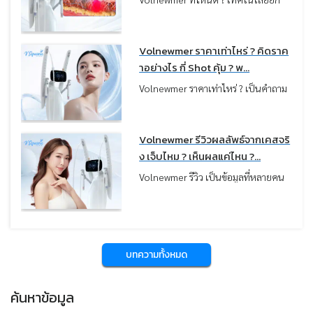
ปัญหาผิวหย่อนคล้อยและกระตุ้นคอล
กระชับผิวที่ช่วยฟื้นฟูความกระชับและ
ลาเจนให้ผิวกลับมาแน่นอิ่มฟูอีกครั้งโดย
ปรับผิวให้ดูแน่นขึ้นอย่างเป็นธรรมชาติ
ไม่ต้องพักฟื้น
ควรเลือกคลินิกอย่างไร ? ให้ปลอดภัย
Volnewmer ราคาเท่าไหร่ ? คิดราค
และได้ผลลัพธ์ตรงตามความคาดหวัง
าอย่างไร กี่ Shot คุ้ม ? พ...
บทความนี้หมอได้รวบรวมเช็กลิสต์ที่ควร
Volnewmer ราคาเท่าไหร่ ? เป็นคำถาม
พิจารณาก่อนทำ เพื่อใช้เป็นแนวทางใน
แรก ๆ ที่หลายคนอยากรู้ก่อนตัดสินใจ
การตัดสินใจครับ
ทำครับ เพราะเป็นเทคโนโลยียกกระชับ
ผิวจากประเทศเกาหลี ที่กำลังได้รับ
Volnewmer รีวิวผลลัพธ์จากเคสจริ
ความนิยมมากขึ้น จากรีวิวเรื่องผลลัพธ์
ง เจ็บไหม ? เห็นผลแค่ไหน ?...
การยกกระชับที่ชัดเจน ความรู้สึกสบาย
Volnewmer รีวิว เป็นข้อมูลที่หลายคน
ระหว่างทำ และระดับราคาที่ไม่สูงมาก
ค้นหาเพื่อใช้ประกอบการตัดสินใจก่อน
บทความนี้หมอสรุปภาพรวมราคา
ทำหัตถการยกกระชับผิว โดยเฉพาะผู้ที่
โปรแกรม Volnewmer ตั้งแต่ปัจจัยที่มี
ต้องการปรับรูปหน้าให้กระชับ เรียวขึ้น
ผลต่อการคิดราคา ราคาแยกตามจำนวน
และดูอ่อนเยาว์แบบไม่ต้องผ่าตัด
Shot และตำแหน่งที่รักษา
บทความนี้หมอรวบรวมรีวิวผลลัพธ์ ข้อดี
บทความทั้งหมด
และข้อควรรู้ เพื่อช่วยให้เข้าใจก่อน
ตัดสินใจทำมากขึ้นครับ
ค้นหาข้อมูล