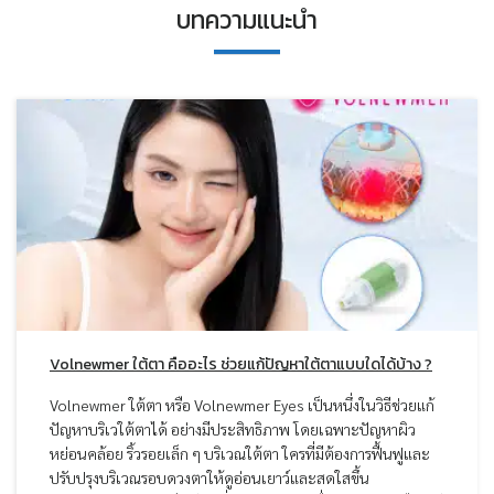
บทความแนะนำ
Volnewmer ใต้ตา คืออะไร ช่วยแก้ปัญหาใต้ตาแบบใดได้บ้าง ?
Volnewmer ใต้ตา หรือ Volnewmer Eyes เป็นหนึ่งในวิธีช่วยแก้
ปัญหาบริเวใต้ตาได้ อย่างมีประสิทธิภาพ โดยเฉพาะปัญหาผิว
หย่อนคล้อย ริ้วรอยเล็ก ๆ บริเวณใต้ตา ใครที่มีต้องการฟื้นฟูและ
ปรับปรุงบริเวณรอบดวงตาให้ดูอ่อนเยาว์และสดใสขึ้น