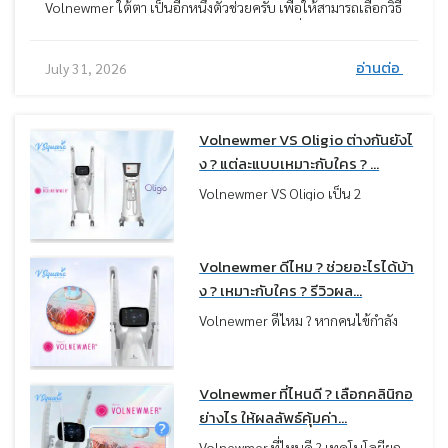
Volnewmer ใต้ตา เป็นอีกหนึ่งตัวช่วยครับ เพื่อให้สามารถเลือกวิธี
แก้ปัญหาใต้ตาได้อย่างเหมาะสม หมอมีข้อมูลเกี่ยวกับการทำ
Volnewmer ใต้ตา มาแนะนำ รวมถึงวิธีอื่น ๆ เพื่อทราบข้อดี ข้อ
อ่านต่อ
July 31, 2026
เสีย ผลลัพธ์ และตัดสินใจเลือกทำได้อย่างเหมาะสม
Volnewmer VS Oligio ต่างกันยังไ
ง ? แต่ละแบบเหมาะกับใคร ? ...
Volnewmer VS Oligio เป็น 2
เทคโนโลยียกกระชับที่ถูกเปรียบเทียบ
กันบ่อยมาก เพราะใช้พลังงานกลุ่ม
Monopolar RF เหมือนกัน แต่ในความ
Volnewmer ดีไหม ? ช่วยอะไรได้บ้า
เป็นจริง “ผลลัพธ์ที่ได้กลับไม่เหมือน
ง ? เหมาะกับใคร ? รีวิวผล...
กัน” บางคนเน้นผิวฟู แน่น แต่บางคน
Volnewmer ดีไหม ? หากคนไข้กำลัง
เน้นกรอบหน้าชัด ลดเหนียง ซึ่งทั้งหมด
มองหาวิธียกกระชับผิวที่เห็นผลชัดเจน
นี้ขึ้นอยู่กับว่าคนไข้เลือกเครื่องตรงกับ
แต่กังวลเรื่องความเจ็บ เทคโนโลยี
ปัญหาผิวหรือไม่ครับ
Monopolar RF รุ่นใหม่อย่าง
Volnewmer ที่ไหนดี ? เลือกคลินิกอ
Volnewmer คือตัวเลือกที่น่าสนใจมาก
ย่างไร ให้ผลลัพธ์คุ้มค่า...
ครับ เพราะถูกออกแบบมาเพื่อช่วยแก้
Volnewmer ที่ไหนดี ? เทคโนโลยียก