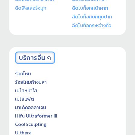
ฉีดฟิลเลอร์จมูก
ฉีดโบท็อกหน้าผาก
ฉีดโบท็อกยกมุมปาก
ฉีดโบท็อกระหว่างคิ้ว
บริการอื่น ๆ
ร้อยไหม
ร้อยไหมก้างปลา
เมโสหน้าใส
เมโสแฟต
มาเด้คอลลาเจน
Hifu Ultraformer III
CoolSculpting
Ulthera