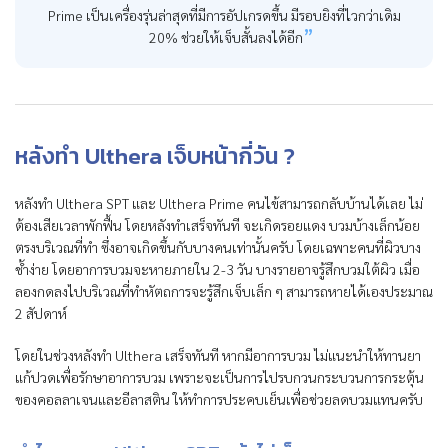
Prime เป็นเครื่องรุ่นล่าสุดที่มีการอัปเกรดขึ้น มีรอบยิงที่ไวกว่าเดิม
20% ช่วยให้เจ็บสั้นลงได้อีก
หลังทำ Ulthera เจ็บหน้ากี่วัน ?
หลังทำ Ulthera SPT และ Ulthera Prime คนไข้สามารถกลับบ้านได้เลย ไม่
ต้องเสียเวลาพักฟื้น โดยหลังทำเสร็จทันที จะเกิดรอยแดง บวมบ้างเล็กน้อย
ตรงบริเวณที่ทำ ซึ่งอาจเกิดขึ้นกับบางคนเท่านั้นครับ โดยเฉพาะคนที่ผิวบาง
ช้ำง่าย โดยอาการบวมจะหายภายใน 2-3 วัน บางรายอาจรู้สึกบวมใต้ผิว เมื่อ
ลองกดลงไปบริเวณที่ทำหัตถการจะรู้สึกเจ็บเล็ก ๆ สามารถหายได้เองประมาณ
2 สัปดาห์
โดยในช่วงหลังทำ Ulthera เสร็จทันที หากมีอาการบวม ไม่แนะนำให้ทานยา
แก้ปวดเพื่อรักษาอาการบวม เพราะจะเป็นการไปรบกวนกระบวนการกระตุ้น
ของคอลลาเจนและอีลาสติน ให้ทำการประคบเย็นเพื่อช่วยลดบวมแทนครับ