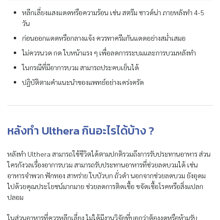
หลีกเลี่ยงแสงแดดหรือความร้อน เช่น สตรีม ซาวด์น่า ภายหลังทำ 4-5
วัน
ก่อนออกแดดหรือกลางแจ้ง ควรทาครีมกันแดดอย่างสม่ำเสมอ
ไม่ควรนวด กด ใบหน้าแรง ๆ เพื่อลดการระบมและการบวมหลังทำ
ในกรณีที่มีอาการบวม สามารถประคบเย็นได้
ปฏิบัติตามคำแนะนำของแพทย์อย่างเคร่งครัด
หลังทำ Ulthera กินอะไรได้บ้าง ?
หลังทำ Ulthera สามารถใช้ชีวิตได้ตามปกติรวมถึงการรับประทานอาหาร ส่วน
ใครกังวลเรื่องอาการบวม สามารถรับประทานอาหารที่ช่วยลดบวมได้ เช่น
อาหารจำพวก ฟักทอง สาหร่าย ใบบัวบก ถั่วดำ นอกจากช่วยลดบวม ยังอุดม
ไปด้วยคุณประโยชน์มากมาย ช่วยลดการติดเชื้อ ขจัดเชื้อโรคหรือสิ่งแปลก
ปลอม
ในส่วนอาหารที่ควรหลีกเลี่ยง ไม่ได้มีงานวิจัยที่บอกว่าต้องงดหรือห้ามรับ