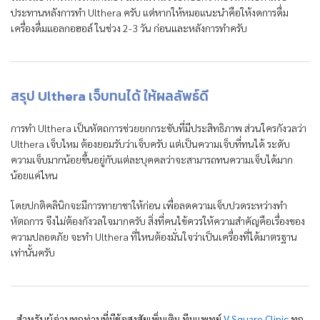
ประทานหลังการทำ Ulthera ครับ แต่หากให้หมอแนะนำคือให้งดการดื่ม
เครื่องดื่มแอลกอฮอล์ ในช่วง 2-3 วัน ก่อนและหลังการทำครับ
สรุป Ulthera เจ็บทนได้ ให้ผลลัพธ์ดี
การทำ Ulthera เป็นหัตถการช่วยยกกระชับที่มีประสิทธิภาพ ส่วนใครกังวลว่า
Ulthera เจ็บไหม ต้องยอมรับว่าเจ็บครับ แต่เป็นความเจ็บที่ทนได้ ระดับ
ความเจ็บมากน้อยขึ้นอยู่กับแต่ละบุคคลว่าจะสามารถทนความเจ็บได้มาก
น้อยแค่ไหน
โดยปกติคลินิกจะมีการทายาชาให้ก่อน เพื่อลดความเจ็บปวดระหว่างทำ
หัตถการ จึงไม่ต้องกังวลใจมากครับ สิ่งที่คนไข้ควรให้ความสำคัญคือเรื่องของ
ความปลอดภัย จะทำ Ulthera ที่ไหนต้องมั่นใจว่าเป็นเครื่องที่ได้มาตรฐาน
เท่านั้นครับ
สำหรับผู้อ่านทุกท่านที่มีข้อสงสัยเพิ่มเติม ทีมแพทย์
V Square Clinic
ทุก