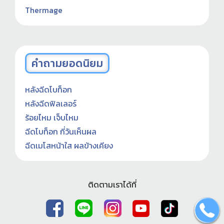
Thermage
คำถามยอดนิยม
หลังฉีดโบท็อก
หลังฉีดฟิลเลอร์
ร้อยไหม เจ็บไหม
ฉีดโบท็อก กี่วันเห็นผล
ฉีดเมโสหน้าใส ผลข้างเคียง
ติดตามเราได้ที่