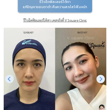
รีวิวฉีดฟิลเลอร์ใต้ตา
แก้ปัญหาขอบตาดำ คืนความสดใสให้ใบหน้า
รีวิวฉีดฟิลเลอร์ใต้ตา เคสจริงที่ V Square Clinic