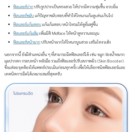
ฟิลเลอร์ปาก
ปรับรูปปากเป็นทรงสวย ให้ปากมีความชุ่มชื้น อวบอิ่ม
ฟิลเลอร์ขมับ
แก้ปัญหาขมับตอบที่ทำให้โหนกแก้มดูเด่นเกินไป
ฟิลเลอร์แก้มตอบ
แก้แก้มตอบ หน้าโทรมให้ดูอิ่มฟูขึ้น
ฟิลเลอร์แก้มส้ม
เพิ่มมิติ Midface ให้หน้าดูหวานละมุน
ฟิลเลอร์หน้าผาก
ปรับหน้าผากให้โหนกนูนสวย เสริมโหงวเฮ้ง
นอกจากนี้ ยังมีตำแหน่งอื่น ๆ ที่สามารถฉีดฟิลเลอร์ได้ เช่น จมูก ร่องน้ำหมาก
มุมปากตก กรอบหน้า หลังมือ รวมถึงฟิลเลอร์ปรับสภาพผิว (Skin Booster)
ซึ่งแต่ละจุดต้องให้แพทย์ประเมินก่อนทุกครั้ง เพื่อให้เลือกชนิดฟิลเลอร์และ
เทคนิคการฉีดได้เหมาะสมที่สุดครับ