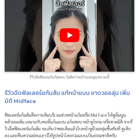
รีวิวฉีดฟิลเลอร์แก้มตอบ ไม่คิดว่าหน้าจะละมุนขนาดนี้!
รีวิวฉีดฟิลเลอร์แก้มส้ม แก้หน้าแบน ขาดวอลลุ่ม เพิ่ม
มิติ Midface
ฟิลเลอร์แก้มส้มคือการเติมบริเวณช่วงหน้าแก้มหรือ Mid Face ให้ดูอิ่มนูน
คล้ายผลส้ม เหมาะกับคนที่แก้มแบน แก้มตอบ หน้าดูโทรม หรือขาดมิติ จากรี
วิวฉีดฟิลเลอร์แก้มส้ม จะเห็นว่าพอเติมแล้วใบหน้าดูมีวอลลุ่มขึ้นทันที ดูเด็ก
ลง และคืนความอ่อนเยาว์ให้รูปหน้าโดยรวมแบบเป็นธรรมชาติครับ