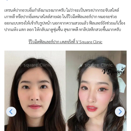
เทรนด์ปากอวบอิ่มกำลังมาแรงมากครับ ไม่ว่าจะเป็นทรงปากกระจับสไตล์
เกาหลี หรือปากอิ่มหนาสไตล์สายฝอ ในรีวิวฉีดฟิลเลอร์ปาก หมอจะช่วย
ออกแบบทรงให้เข้ากับรูปหน้า นอกจากความสวยแล้ว ฟิลเลอร์ยังช่วยแก้เรื่อง
ปากแห้ง แตก ลอก ให้กลับมาดูชุ่มชื้น สุขภาพดี ทาลิปสติกสวยขึ้นมากครับ
รีวิวฉีดฟิลเลอร์ปาก เคสจริงที่ V Square Clinic