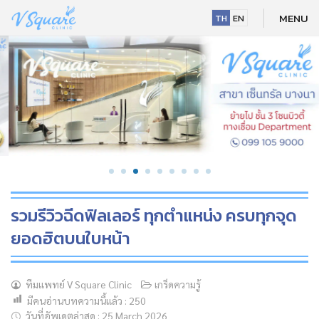
Skip
MENU
TH
EN
to
content
รวมรีวิวฉีดฟิลเลอร์ ทุกตำแหน่ง ครบทุกจุด
ยอดฮิตบนใบหน้า
NEW
ทีมแพทย์ V Square Clinic
เกร็ดความรู้
มีคนอ่านบทความนี้แล้ว :
250
HOT
วันที่อัพเดตล่าสุด : 25 March 2026
NEW