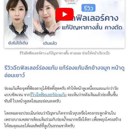
รีวิวฉีดฟิลเลอร์คาง แก้ปัญหาคางสั้น คางถอย ช่วยให้หน้าเรียวเป๊ะ
รีวิวฉีดฟิลเลอร์ร่องแก้ม แก้ร่องแก้มลึกข้างจมูก หน้าดู
อ่อนเยาว์
ร่องแก้มคือจุดที่ฟ้องอายุได้ชัดที่สุดครับ ทำให้หน้าดูเหนื่อยและแก่กว่าวัย
แบบชัดเจน จาก
รีวิวฉีดฟิลเลอร์ร่องแก้ม
จะเห็นว่าหลังเติมแล้วร่องตื้นขึ้น
ทันที ใบหน้าดูสดใสและอ่อนลงครับ
โดยหมอจะประเมินก่อนว่าปัญหาเกิดจากผิวยุบหรือโครงกระดูกด้านใน
เพราะบางเคสอาจต้องเติมร่วมกับร่องน้ำหมากหรือใต้ตา เพื่อพยุงโครงสร้าง
ให้สมดุลและได้ผลลัพธ์ที่ดูเป็นธรรมชาติครับ