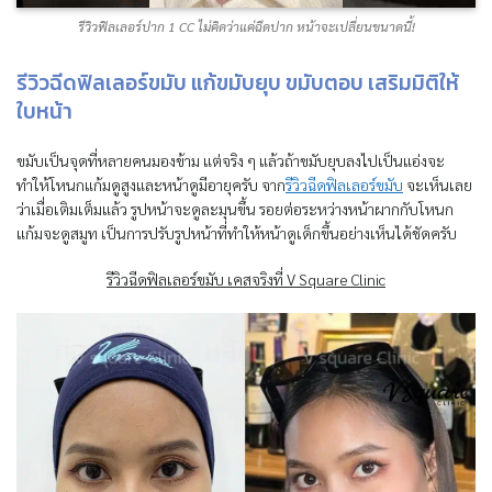
รีวิวฟิลเลอร์ปาก 1 CC ไม่คิดว่าแค่ฉีดปาก หน้าจะเปลี่ยนขนาดนี้!
รีวิวฉีดฟิลเลอร์ขมับ แก้ขมับยุบ ขมับตอบ เสริมมิติให้
ใบหน้า
ขมับเป็นจุดที่หลายคนมองข้าม แต่จริง ๆ แล้วถ้าขมับยุบลงไปเป็นแอ่งจะ
ทำให้โหนกแก้มดูสูงและหน้าดูมีอายุครับ จาก
รีวิวฉีดฟิลเลอร์ขมับ
จะเห็นเลย
ว่าเมื่อเติมเต็มแล้ว รูปหน้าจะดูละมุนขึ้น รอยต่อระหว่างหน้าผากกับโหนก
แก้มจะดูสมูท เป็นการปรับรูปหน้าที่ทำให้หน้าดูเด็กขึ้นอย่างเห็นได้ชัดครับ
รีวิวฉีดฟิลเลอร์ขมับ เคสจริงที่ V Square Clinic