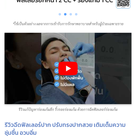
*ใช้เป็นตัวอย่าง ผลจากการเข้ารับการรักษาพยาบาลสำหรับผู้ป่วยเฉพาะราย
รีวิวแก้ปัญหาร่องแก้มลึก ริ้วรอยร่องแก้ม ด้วยการฉีดฟิลเลอร์ร่องแก้ม
รีวิวฉีดฟิลเลอร์ปาก ปรับทรงปากสวย เติมเต็มความ
ชุ่มชื้น อวบอิ่ม