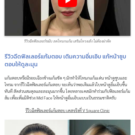
รีวิวฉีดฟิลเลอร์ขมับ ลดโหนกแก้ม เสริมโหวงเฮ้ง ไม่ต้องผ่าตัด
รีวิวฉีดฟิลเลอร์แก้มตอบ เติมความอิ่มเอิบ แก้หน้าซูบ
ตอบให้ดูละมุน
แก้มตอบหรือมีรอยเฉียงข้างแก้มชัด ๆ มักทำให้โหนกแก้มเด่น หน้าดูซูบและ
โทรม จากรีวิวฉีดฟิลเลอร์แก้มตอบ จะเห็นว่าพอเติมแล้วใบหน้าดูอิ่มเอิบขึ้น
ทันที สัดส่วนสมดุลและละมุนมากขึ้น โดยหลายเคสมักทำร่วมกับฟิลเลอร์แก้ม
ส้ม เพื่อเพิ่มมิติช่วง Mid Face ให้หน้าดูอิ่มเอิบแบบเป็นธรรมชาติครับ
รีวิวฉีดฟิลเลอร์แก้มตอบ เคสจริงที่ V Square Clinic