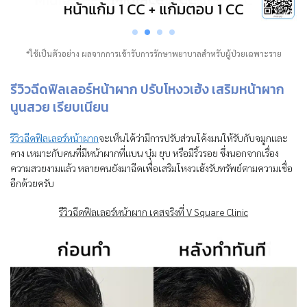
*ใช้เป็นตัวอย่าง ผลจากการเข้ารับการรักษาพยาบาลสำหรับผู้ป่วยเฉพาะราย
รีวิวฉีดฟิลเลอร์หน้าผาก ปรับโหงวเฮ้ง เสริมหน้าผาก
นูนสวย เรียบเนียน
รีวิวฉีดฟิลเลอร์หน้าผาก
จะเห็นได้ว่ามีการปรับส่วนโค้งมนให้รับกับจมูกและ
คาง เหมาะกับคนที่มีหน้าผากที่แบน บุ๋ม ยุบ หรือมีริ้วรอย ซึ่งนอกจากเรื่อง
ความสวยงามแล้ว หลายคนยังมาฉีดเพื่อเสริมโหงวเฮ้งรับทรัพย์ตามความเชื่อ
อีกด้วยครับ
รีวิวฉีดฟิลเลอร์หน้าผาก เคสจริงที่ V Square Clinic