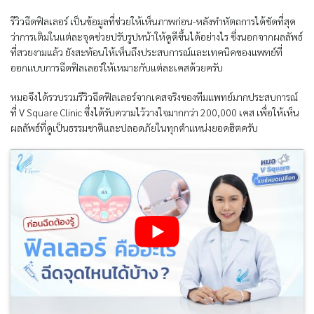
รีวิวฉีดฟิลเลอร์ เป็นข้อมูลที่ช่วยให้เห็นภาพก่อน-หลังทำหัตถการได้ชัดที่สุด
ว่าการเติมในแต่ละจุดช่วยปรับรูปหน้าให้ดูดีขึ้นได้อย่างไร ซึ่งนอกจากผลลัพธ์
ที่สวยงามแล้ว ยังสะท้อนให้เห็นถึงประสบการณ์และเทคนิคของแพทย์ที่
ออกแบบการฉีดฟิลเลอร์ให้เหมาะกับแต่ละเคสด้วยครับ
หมอจึงได้รวบรวมรีวิวฉีดฟิลเลอร์จากเคสจริงของทีมแพทย์มากประสบการณ์
ที่ V Square Clinic ซึ่งได้รับความไว้วางใจมากกว่า 200,000 เคส เพื่อให้เห็น
ผลลัพธ์ที่ดูเป็นธรรมชาติและปลอดภัยในทุกตำแหน่งยอดฮิตครับ