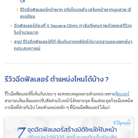
ce
รีวิวฉีดฟิลเลอร์หน้าผาก ปรับโหงวเฮ้ง เสริมหน้าผากนูนสวย เรี
ยบเนียน
ฉีดฟิลเลอร์ต้องที่ V Square Clinic การันตีคุณภาพด้วยเคสรีวิวจ
ริงจำนวนมาก
สรุป รีวิวฉีดฟิลเลอร์ที่ดี เริ่มต้นจากคลินิกได้มาตรฐานและแพทย์มา
กประสบการณ์
รีวิวฉีดฟิลเลอร์ ตำแหน่งไหนได้บ้าง ?
รีวิวฉีดฟิลเลอร์ที่เห็นกันบ่อย ๆ จะครอบคลุมหลายตำแหน่ง เพราะ
ฟิลเลอร์
สามารถเติมเต็มและปรับสัดส่วนใบหน้าได้หลายจุด ซึ่งแต่ละจุดก็จะมีเทคนิค
การฉีดที่ต่างกันไป โดยตำแหน่งหลัก ๆ ที่นิยมฉีดฟิลเลอร์ ได้แก่