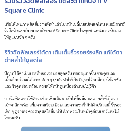
รวมรีวิวฉีดฟิลเลอร์ แต่ละตำแหน่ง ที่ V
Square Clinic
เพื่อให้เห็นภาพชัดขึ้นว่าหลังทำแล้วใบหน้าเปลี่ยนแปลงแค่ไหน หมอมีภาพรี
วิวฉีดฟิลเลอร์จากเคสจริงของ V Square Clinic ในทุกตำแหน่งยอดนิยม มา
ให้ดูแบบชัด ๆ ครับ
รีวิวฉีดฟิลเลอร์ใต้ตา เติมเต็มริ้วรอยร่องลึก แก้ใต้ตา
ดำคล้ำให้ดูสดใส
ปัญหาใต้ตาเป็นเคสที่หมอเจอบ่อยสุดครับ พออายุมากขึ้น กระดูกและ
เนื้อเยื่อบริเวณใต้ตาจะค่อย ๆ ยุบตัว ทำให้เกิดปัญหาใต้ตาลึก ถุงใต้ตาชัด
และผิวดูหย่อนคล้อย ส่งผลให้หน้าดูเหนื่อยล้าแบบไม่รู้ตัว
การฉีดฟิลเลอร์ใต้ตาจะช่วยเติมเต็มร่องลึกให้ตื้นขึ้น ลดเงาคล้ำที่เกิดจาก
เบ้าตาลึก พร้อมเพิ่มความเรียบเนียนและความชุ่มชื้นให้ผิวบริเวณนี้ ริ้วรอย
เล็ก ๆ ดูจางลง ดวงตาดูสดใสขึ้น ทำให้ภาพรวมใบหน้าดูอ่อนเยาว์และไม่
โทรมครับ