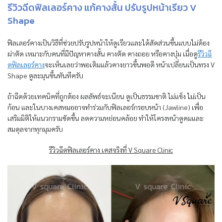
รีวิวฉีดฟิลเลอร์คาง แก้คางสั้น ปรับรูปหน้าเรียว V
Shape
ฟิลเลอร์คางเป็นวิธีที่ช่วยปรับรูปหน้าให้ดูเรียวและได้สัดส่วนขึ้นแบบไม่ต้อง
ผ่าตัด เหมาะกับคนที่มีปัญหาคางสั้น คางตัด คางถอย หรือคางบุ๋ม เมื่อดู
รีวิวฉี
ดฟิลเลอร์คาง
จะเห็นเลยว่าพอเติมแล้วคางยาวขึ้นพอดี หน้าเปลี่ยนเป็นทรง V
Shape ดูละมุนขึ้นทันทีครับ
ถ้าฉีดด้วยเทคนิคที่ถูกต้อง ผลลัพธ์จะเนียน ดูเป็นธรรมชาติ ไม่แข็ง ไม่เป็น
ก้อน และในบางเคสหมออาจทำร่วมกับฟิลเลอร์กรอบหน้า (Jawline) เพื่อ
เสริมมิติให้แนวกรามชัดขึ้น ลดความหย่อนคล้อย ทำให้โครงหน้าดูคมและ
สมดุลจากทุกมุมครับ
รีวิวฉีดฟิลเลอร์คาง เคสจริงที่ V Square Clinic