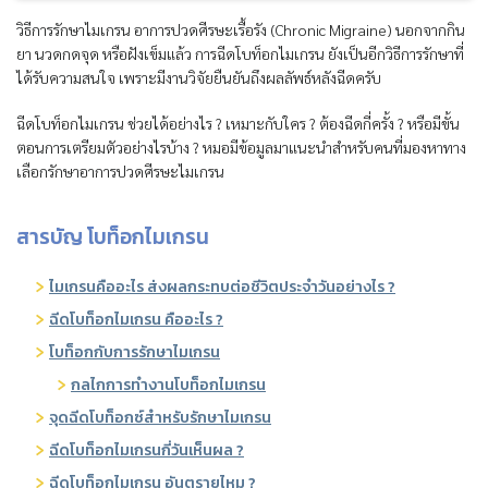
วิธีการรักษาไมเกรน อาการปวดศีรษะเรื้อรัง (Chronic Migraine) นอกจากกิน
ยา นวดกดจุด หรือฝังเข็มแล้ว การฉีดโบท็อกไมเกรน ยังเป็นอีกวิธีการรักษาที่
ได้รับความสนใจ เพราะมีงานวิจัยยืนยันถึงผลลัพธ์หลังฉีดครับ
ฉีดโบท็อกไมเกรน ช่วยได้อย่างไร ? เหมาะกับใคร ? ต้องฉีดกี่ครั้ง ? หรือมีขั้น
ตอนการเตรียมตัวอย่างไรบ้าง ? หมอมีข้อมูลมาแนะนำสำหรับคนที่มองหาทาง
เลือกรักษาอาการปวดศีรษะไมเกรน
สารบัญ โบท็อกไมเกรน
ไมเกรนคืออะไร ส่งผลกระทบต่อชีวิตประจำวันอย่างไร ?
ฉีดโบท็อกไมเกรน คืออะไร ?
โบท็อกกับการรักษาไมเกรน
กลไกการทำงานโบท็อกไมเกรน
จุดฉีดโบท็อกซ์สำหรับรักษาไมเกรน
ฉีดโบท็อกไมเกรนกี่วันเห็นผล ?
ฉีดโบท็อกไมเกรน อันตรายไหม ?