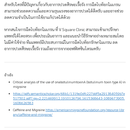
สำหรับใครที่มีปัญหาเกี่ยวกับอาการปวดศีรษะเรื้อรัง การฉีดโบท็อกไมเกรน
สามารถช่วยลดความถี่และความรุนแรงของอาการปวดได้ดีครับ และอาจช่วย
ลดความจำเป็นในการใช้ยาแก้ปวดได้ด้วย
หากสนใจการฉีดโบท็อกไมเกรน ที่ V Square Clinic สามารถเข้ามาปรึกษา
แพทย์ได้โดยตรง เพื่อประเมินอาการ และแนะนำวิธีรักษาอย่างเหมาะสมโดย
ไม่มีค่าใช้จ่าย ทีมแพทย์มีประสบการณ์ในการฉีดโบท็อกรักษาไมเกรน ลด
อาการปวดศีรษะเรื้อรัง รวมถึงอาการจากออฟฟิศซินโดรมครับ
อ้างอิง
Critical analysis of the use of onabotulinumtoxinA (botulinum toxin type A) in
migraine
https://pdfs.semanticscholar.org/68b1/131fec0dfc227ddf5a291384059b7e
517502.pdf?_ga=2.221469912.1910126796.1615368643-1089673905.
1608626583
Caffeine and Migraine
https://americanmigrainefoundation.org/resource-libr
ary/caffeine-and-migraine/