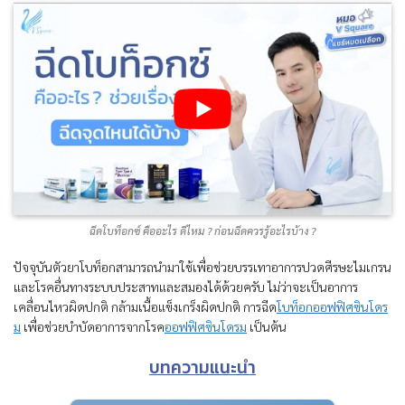
ฉีดโบท็อกซ์ คืออะไร ดีไหม ? ก่อนฉีดควรรู้อะไรบ้าง ?
ปัจจุบันตัวยาโบท็อกสามารถนำมาใช้เพื่อช่วยบรรเทาอาการปวดศีรษะไมเกรน
และโรคอื่นทางระบบประสาทและสมองได้ด้วยครับ ไม่ว่าจะเป็นอาการ
เคลื่อนไหวผิดปกติ กล้ามเนื้อแข็งเกร็งผิดปกติ การฉีด
โบท็อกออฟฟิศซินโดร
ม
เพื่อช่วยบำบัดอาการจากโรค
ออฟฟิศซินโดรม
เป็นต้น
บทความแนะนำ