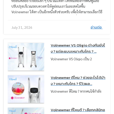
หย่อนคล้อย ริ้วรอยเล็ก ๆ บริเวณใต้ตา ใครที่มีต้องการฟื้นฟูและ
ปรับปรุงบริเวณรอบดวงตาให้ดูอ่อนเยาว์และสดใสขึ้น
Volnewmer ใต้ตา เป็นอีกหนึ่งตัวช่วยครับ เพื่อให้สามารถเลือกวิธี
แก้ปัญหาใต้ตาได้อย่างเหมาะสม หมอมีข้อมูลเกี่ยวกับการทำ
Volnewmer ใต้ตา มาแนะนำ รวมถึงวิธีอื่น ๆ เพื่อทราบข้อดี ข้อ
อ่านต่อ
July 31, 2026
เสีย ผลลัพธ์ และตัดสินใจเลือกทำได้อย่างเหมาะสม
Volnewmer VS Oligio ต่างกันยังไ
ง ? แต่ละแบบเหมาะกับใคร ? ...
Volnewmer VS Oligio เป็น 2
เทคโนโลยียกกระชับที่ถูกเปรียบเทียบ
กันบ่อยมาก เพราะใช้พลังงานกลุ่ม
Monopolar RF เหมือนกัน แต่ในความ
Volnewmer ดีไหม ? ช่วยอะไรได้บ้า
เป็นจริง “ผลลัพธ์ที่ได้กลับไม่เหมือน
ง ? เหมาะกับใคร ? รีวิวผล...
กัน” บางคนเน้นผิวฟู แน่น แต่บางคน
Volnewmer ดีไหม ? หากคนไข้กำลัง
เน้นกรอบหน้าชัด ลดเหนียง ซึ่งทั้งหมด
มองหาวิธียกกระชับผิวที่เห็นผลชัดเจน
นี้ขึ้นอยู่กับว่าคนไข้เลือกเครื่องตรงกับ
แต่กังวลเรื่องความเจ็บ เทคโนโลยี
ปัญหาผิวหรือไม่ครับ
Monopolar RF รุ่นใหม่อย่าง
Volnewmer ที่ไหนดี ? เลือกคลินิกอ
Volnewmer คือตัวเลือกที่น่าสนใจมาก