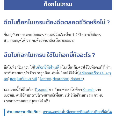
ท็อกไมเกรน
ฉีดโบท็อกไมเกรนต้องฉีดตลอดชีวิตหรือไม่ ?
ขึ้นอยู่กับอาการของแต่ละคน บางคนฉีดต่อเนื่อง 1-2 ปี อาการดีขึ้นจน
สามารถหยุดได้ บางคนต้องรักษาต่อเนื่องระยะยาว
ฉีดโบท็อกไมเกรน ใช้โบท็อกยี่ห้ออะไร ?
ฉีดโบท็อกไมเกรน ใช้
โบท็อกยี่ห้อไหนดี
? ในเบื้องต้นควรใช้โบท็อกแท้ ที่ผ่าน
การรับรองและนำเข้าอย่างถูกต้องเท่านั้น โดยใช้ได้ทั้ง
โบท็อกอเมริกา (
Allerg
an
)
และ
โบท็อกเกาหลี
(
Aestox
,
Neuronox
,
Nabota
)
นอกจากนี้ยังมีโบท็อก
Dysport
จากอังกฤษ และโบท็อก
Xeomin
จาก
เยอรมัน คนไข้สามารถปรึกษาแพทย์เพื่อแนะนำยี่ห้อที่เหมาะสม ตามงบ
ประมาณของแต่ละบุคคลได้ครับ
อ่านบทความเพิ่มเติม :
ความแตกต่างโบท็อกเกาหลีอเมริกา เลือกยี่ห้อไห