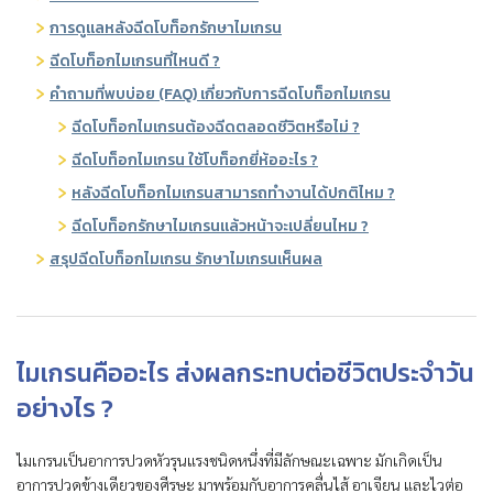
การดูแลหลังฉีดโบท็อกรักษาไมเกรน
ฉีดโบท็อกไมเกรนที่ไหนดี ?
คำถามที่พบบ่อย (FAQ) เกี่ยวกับการฉีดโบท็อกไมเกรน
ฉีดโบท็อกไมเกรนต้องฉีดตลอดชีวิตหรือไม่ ?
ฉีดโบท็อกไมเกรน ใช้โบท็อกยี่ห้ออะไร ?
หลังฉีดโบท็อกไมเกรนสามารถทำงานได้ปกติไหม ?
ฉีดโบท็อกรักษาไมเกรนแล้วหน้าจะเปลี่ยนไหม ?
สรุปฉีดโบท็อกไมเกรน รักษาไมเกรนเห็นผล
ไมเกรนคืออะไร ส่งผลกระทบต่อชีวิตประจำวัน
อย่างไร ?
ไมเกรนเป็นอาการปวดหัวรุนแรงชนิดหนึ่งที่มีลักษณะเฉพาะ มักเกิดเป็น
อาการปวดข้างเดียวของศีรษะ มาพร้อมกับอาการคลื่นไส้ อาเจียน และไวต่อ