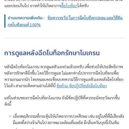
และบ่อยเกินไป อาจทำให้เกิดอาการ
ดื้อโบท็อก
ได้ครับ
อ่านบทความเพิ่มเติม :
ข้อควรระวัง! ในการฉีดโบท็อกปลอม และวิธีสังเ
กตโบท็อกแท้ 100%
การดูแลหลังฉีดโบท็อกรักษาไมเกรน
หลังฉีดโบท็อกไมเกรน ควรดูแลตัวเองร่วมด้วยครับ เพื่อช่วยให้ประสิทธิภาพ
หลังการรักษาดียิ่งขึ้น โดยวิธีการดูแล ไม่แตกต่างไปจากการฉีดโบท็อกเพื่อ
ความงามมากนัก โดยหมอเคยเขียนบทความวิธีการดูแลตัวเองหลังฉีดโบท็อก
ไว้แล้ว สามารถติดตามอ่านได้ที่นี่
ข้อห้าม-ข้อปฏิบัติหลังฉีดโบท็อก
แต่ในส่วนของการฉีดโบท็อกไมเกรน ยังมีข้อปฏิบัติที่ควรระมัดระวังมากขึ้น
ดังนี้
เลี่ยงพฤติกรรมที่กระตุ้นให้เกิดอาการปวดศีรษะ เช่น อยู่ในที่ที่มีเสียงดัง
มีแสงที่สว่างจ้าเกินไป สภาพแวดล้อมที่แออัด มีกลิ่นควันบุหรี่เป็นต้น