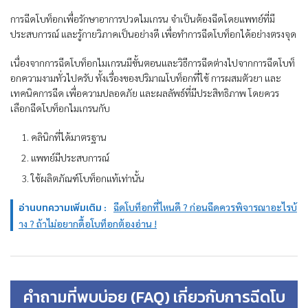
การฉีดโบท็อกเพื่อรักษาอาการปวดไมเกรน จำเป็นต้องฉีดโดยแพทย์ที่มี
ประสบการณ์ และรู้กายวิภาคเป็นอย่างดี เพื่อทำการฉีดโบท็อกได้อย่างตรงจุด
เนื่องจากการฉีดโบท็อกไมเกรนมีขั้นตอนและวิธีการฉีดต่างไปจากการฉีดโบท็
อกความงามทั่วไปครับ ทั้งเรื่องของปริมาณโบท็อกที่ใช้ การผสมตัวยา และ
เทคนิคการฉีด เพื่อความปลอดภัย และผลลัพธ์ที่มีประสิทธิภาพ โดยควร
เลือกฉีดโบท็อกไมเกรนกับ
คลินิกที่ได้มาตรฐาน
แพทย์มีประสบการณ์
ใช้ผลิตภัณฑ์โบท็อกแท้เท่านั้น
อ่านบทความเพิ่มเติม :
ฉีดโบท็อกที่ไหนดี ? ก่อนฉีดควรพิจารณาอะไรบ้
าง ? ถ้าไม่อยากดื้อโบท็อกต้องอ่าน !
คำถามที่พบบ่อย (FAQ) เกี่ยวกับการฉีดโบ