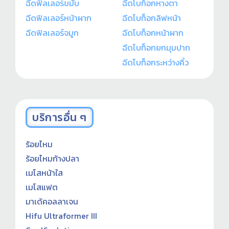
ฉีดฟิลเลอร์ขมับ
ฉีดโบท็อกหางตา
ฉีดฟิลเลอร์หน้าผาก
ฉีดโบท็อกลิฟหน้า
ฉีดฟิลเลอร์จมูก
ฉีดโบท็อกหน้าผาก
ฉีดโบท็อกยกมุมปาก
ฉีดโบท็อกระหว่างคิ้ว
บริการอื่น ๆ
ร้อยไหม
ร้อยไหมก้างปลา
เมโสหน้าใส
เมโสแฟต
มาเด้คอลลาเจน
Hifu Ultraformer III