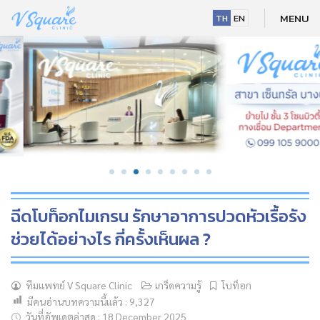
Skip
MENU
TH
EN
to
content
ฉีดโบท็อกไมเกรน รักษาอาการปวดหัวเรื้อรัง
ช่วยได้อย่างไร กี่ครั้งเห็นผล ?
NEW
ทีมแพทย์ V Square Clinic
เกร็ดความรู้
โบท็อก
มีคนอ่านบทความนี้แล้ว :
9,327
HOT
วันที่อัพเดตล่าสุด : 18 December 2025
NEW