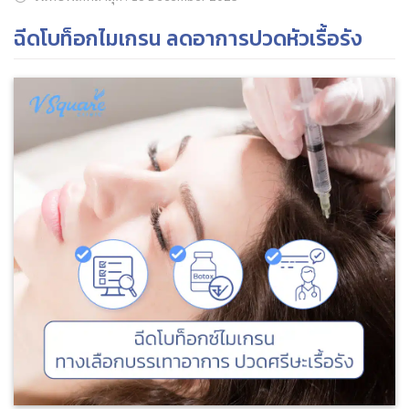
ฉีดโบท็อกไมเกรน ลดอาการปวดหัวเรื้อรัง
ค้นหาข้อมูล
Search
for: