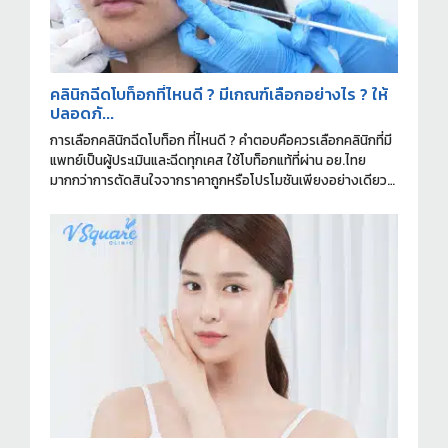
คลินิกฉีดโบท็อกที่ไหนดี ? มีเกณฑ์เลือกอย่างไร ? ให้
ปลอดภั...
การเลือกคลินิกฉีดโบท็อก ที่ไหนดี ? คำตอบคือควรเลือกคลินิกที่มี
แพทย์เป็นผู้ประเมินและฉีดทุกเคส ใช้โบท็อกแท้ที่ผ่าน อย.ไทย
มากกว่าการตัดสินใจจากราคาถูกหรือโปรโมชันเพียงอย่างเดียว
ครับ