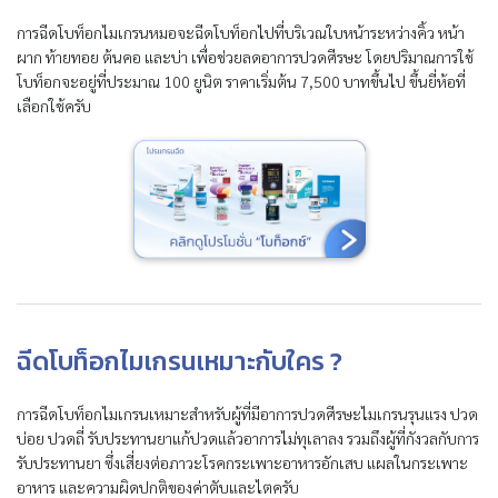
การฉีดโบท็อกไมเกรนหมอจะฉีดโบท็อกไปที่บริเวณใบหน้าระหว่างคิ้ว หน้า
ผาก ท้ายทอย ต้นคอ และบ่า เพื่อช่วยลดอาการปวดศีรษะ โดยปริมาณการใช้
โบท็อกจะอยู่ที่ประมาณ 100 ยูนิต ราคาเริ่มต้น 7,500 บาทขึ้นไป ขึ้นยี่ห้อที่
เลือกใช้ครับ
ฉีดโบท็อกไมเกรนเหมาะกับใคร ?
การฉีดโบท็อกไมเกรนเหมาะสำหรับผู้ที่มีอาการปวดศีรษะไมเกรนรุนแรง ปวด
บ่อย ปวดถี่ รับประทานยาแก้ปวดแล้วอาการไม่ทุเลาลง รวมถึงผู้ที่กังวลกับการ
รับประทานยา ซึ่งเสี่ยงต่อภาวะโรคกระเพาะอาหารอักเสบ แผลในกระเพาะ
อาหาร และความผิดปกติของค่าตับและไตครับ